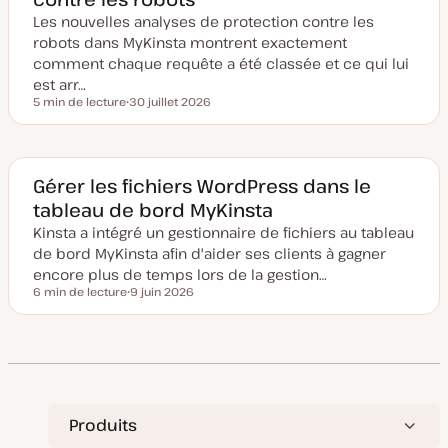
à
Les nouvelles analyses de protection contre les
j
o
robots dans MyKinsta montrent exactement
u
comment chaque requête a été classée et ce qui lui
r
est arr…
5 min de lecture
30 juillet 2026
Temps de lecture
D
a
t
e
d
e
Gérer les fichiers WordPress dans le
m
tableau de bord MyKinsta
i
s
Kinsta a intégré un gestionnaire de fichiers au tableau
e
à
de bord MyKinsta afin d'aider ses clients à gagner
j
o
encore plus de temps lors de la gestion…
u
6 min de lecture
9 juin 2026
r
Temps de lecture
D
a
t
e
d
e
m
i
s
e
Produits
à
j