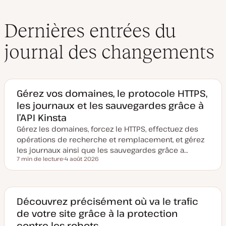
Dernières entrées du
journal des changements
Gérez vos domaines, le protocole HTTPS,
les journaux et les sauvegardes grâce à
l’API Kinsta
Gérez les domaines, forcez le HTTPS, effectuez des
opérations de recherche et remplacement, et gérez
les journaux ainsi que les sauvegardes grâce a…
7 min de lecture
4 août 2026
Temps de lecture
D
a
t
e
d
e
Découvrez précisément où va le trafic
m
de votre site grâce à la protection
i
s
contre les robots
e