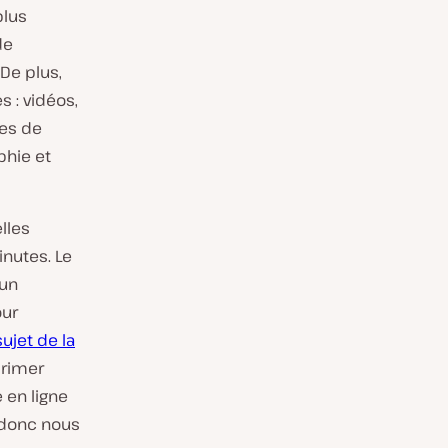
plus
de
 De plus,
 : vidéos,
les de
hie et
lles
inutes. Le
 un
our
ujet de la
primer
 en ligne
s donc nous