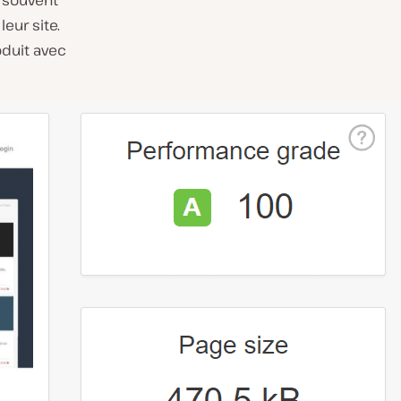
 souvent
eur site.
oduit avec