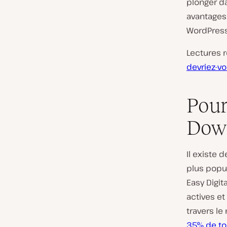
plonger d
avantages à
WordPress
Lectures
devriez-vo
Pour
Dow
Il existe
plus popu
Easy Digit
actives et
travers l
35% de to