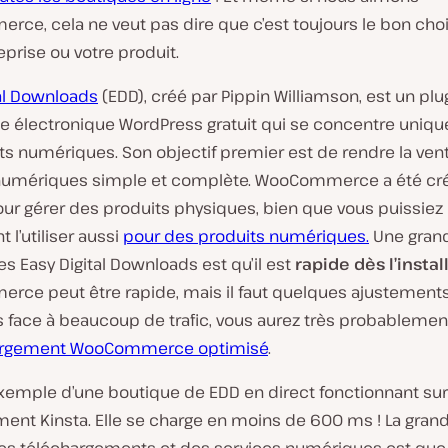
ce, cela ne veut pas dire que c’est toujours le bon cho
eprise ou votre produit.
tal Downloads
(EDD), créé par Pippin Williamson, est un plu
électronique WordPress gratuit qui se concentre uniq
ts numériques. Son objectif premier est de rendre la ven
numériques simple et complète. WooCommerce a été cr
pour gérer des produits physiques, bien que vous puissiez
 l’utiliser aussi
pour des produits numériques.
Une gran
es Easy Digital Downloads est qu’il est
rapide dès l’instal
ce peut être rapide, mais il faut quelques ajustements 
s face à beaucoup de trafic, vous aurez très probablemen
rgement WooCommerce optimisé
.
exemple d’une boutique de EDD en direct fonctionnant sur
ment Kinsta. Elle se charge en moins de 600 ms ! La gra