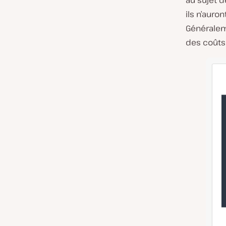
au sujet 
ils n’auro
Généralem
des coûts 