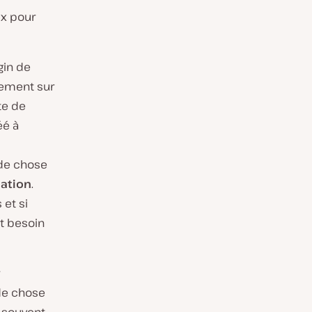
ix pour
gin de
uement sur
te de
éé à
de chose
lation
.
et si
t besoin
nde chose