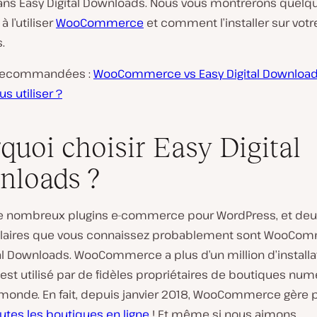
ans Easy Digital Downloads. Nous vous montrerons quelq
 l’utiliser
WooCommerce
et comment l’installer sur votre
.
 recommandées :
WooCommerce vs Easy Digital Downloads
us utiliser ?
quoi choisir Easy Digital
nloads ?
 de nombreux plugins e-commerce pour WordPress, et de
laires que vous connaissez probablement sont WooCom
al Downloads. WooCommerce a plus d’un million d’installa
 est utilisé par de fidèles propriétaires de boutiques nu
e monde. En fait, depuis janvier 2018, WooCommerce gère 
utes les boutiques en ligne
! Et même si nous aimons