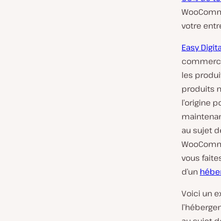
WooCommer
votre entr
Easy Digi
commerce 
les produi
produits 
l’origine 
maintenant
au sujet d
WooCommer
vous faite
d’un
hébe
Voici un 
l’héberge