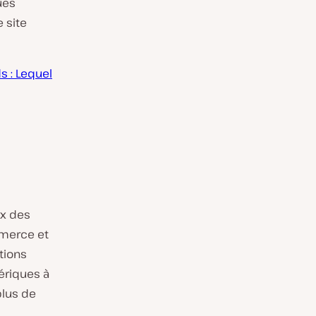
ues
 site
 : Lequel
ux des
merce et
tions
mériques à
plus de