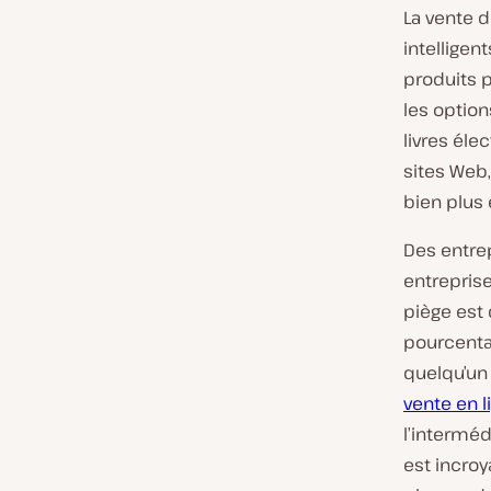
La vente 
intelligen
produits p
les option
livres éle
sites Web
bien plus 
Des entre
entreprise
piège est
pourcenta
quelqu’un
vente en l
l’intermé
est incroy