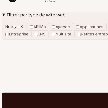
Filtrer par type de wite web
Affiliés
Agence
Applications
Nettoyer
Effacer
les
Entreprise
LMS
Multisite
Petites entrep
filtres