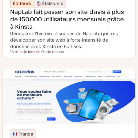
Éditeurs
États-Unis
NapLab fait passer son site d’avis à plus
de 150.000 utilisateurs mensuels grâce
à Kinsta
Découvrez l'histoire à succès de NapLab, qui a su
développer son site web à forte intensité de
données avec Kinsta en huit ans.
16 min de lecture
Étude de cas
Temps de lecture
T
y
p
e
d
e
p
u
b
l
i
c
a
t
i
o
n
France