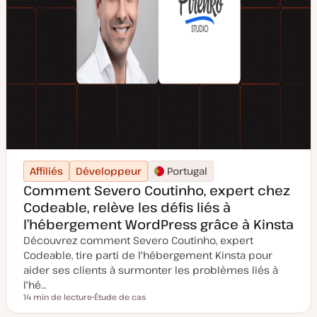
Affiliés
Développeur
Portugal
Comment Severo Coutinho, expert chez
Codeable, relève les défis liés à
l’hébergement WordPress grâce à Kinsta
Découvrez comment Severo Coutinho, expert
Codeable, tire parti de l'hébergement Kinsta pour
aider ses clients à surmonter les problèmes liés à
l'hé…
14 min de lecture
Étude de cas
Temps de lecture
T
y