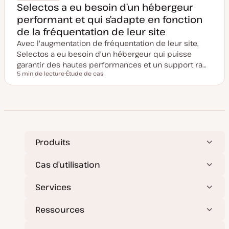
Selectos a eu besoin d’un hébergeur
performant et qui s’adapte en fonction
de la fréquentation de leur site
Avec l'augmentation de fréquentation de leur site,
Selectos a eu besoin d'un hébergeur qui puisse
garantir des hautes performances et un support ra…
5 min de lecture
Étude de cas
Temps de lecture
T
y
p
e
d
e
p
u
b
l
Produits
i
c
a
Cas d’utilisation
t
i
o
Services
n
Ressources