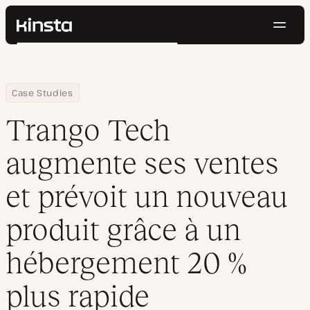
Navig
Kinsta®
Rechercher
Plateforme
Solutions
Connexion
Essayer gratuitement
Home
Entreprise
Trango Tech augmente ses ventes et prévoit un nouveau produi
Case Studies
Prix
Ressources
Trango Tech
Contact
augmente ses ventes
et prévoit un nouveau
produit grâce à un
hébergement 20 %
plus rapide