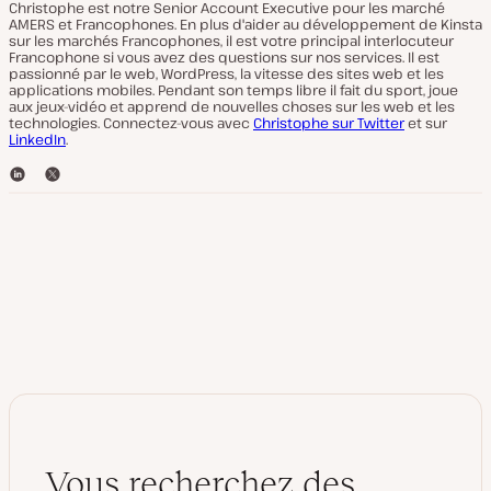
Christophe est notre Senior Account Executive pour les marché
AMERS et Francophones. En plus d'aider au développement de Kinsta
sur les marchés Francophones, il est votre principal interlocuteur
Francophone si vous avez des questions sur nos services. Il est
passionné par le web, WordPress, la vitesse des sites web et les
applications mobiles. Pendant son temps libre il fait du sport, joue
aux jeux-vidéo et apprend de nouvelles choses sur les web et les
technologies. Connectez-vous avec
Christophe sur Twitter
et sur
LinkedIn
.
L
T
i
w
n
i
k
t
e
t
d
e
I
r
n
Vous recherchez des