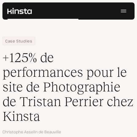
Navig
Kinsta®
Rechercher
Plateforme
Solutions
Connexion
Essayer gratuitement
Home
Entreprise
+125% de performances pour le site de Photographie de Tristan P
Case Studies
Prix
Ressources
+125% de
Contact
performances pour le
site de Photographie
de Tristan Perrier chez
Kinsta
Auteur
Christophe Asselin de Beauville