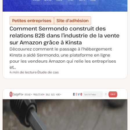
Petites entreprises
Site d'adhésion
Comment Sermondo construit des
relations B2B dans l’industrie de la vente
sur Amazon grâce à Kinsta
Découvrez comment le passage à l'hébergement
Kinsta a aidé Sermondo, une plateforme en ligne
pour les vendeurs Amazon qui relie les entreprises
et…
4 min de lecture
Étude de cas
Temps de lecture
T
y
p
e
d
e
p
u
b
l
i
c
a
t
i