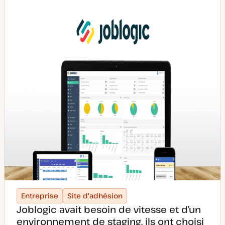
e
p
u
b
l
i
c
a
t
i
o
n
Entreprise
Site d'adhésion
Joblogic avait besoin de vitesse et d’un
environnement de staging, ils ont choisi