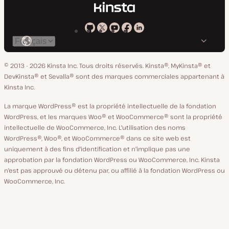
Kinsta
Kinsta
Kinsta
Kinsta
Kinsta
Changer
sur
sur
sur
sur
sur
de
GitHub
X
YouTube
Facebook
LinkedIn
© 2013 - 2026 Kinsta Inc. Tous droits réservés.
Kinsta®, MyKinsta® et
langue
DevKinsta® et Sevalla® sont des marques commerciales appartenant à
Kinsta Inc.
La marque WordPress® est la propriété intellectuelle de la fondation
WordPress, et les marques Woo® et WooCommerce® sont la propriété
intellectuelle de WooCommerce, Inc. L'utilisation des noms
WordPress®, Woo®, et WooCommerce® dans ce site web est
uniquement à des fins d'identification et n'implique pas une
approbation par la fondation WordPress ou WooCommerce, Inc. Kinsta
n'est pas approuvé ou détenu par, ou affilié à la fondation WordPress ou
WooCommerce, Inc.