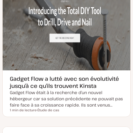
o
n
Gadget Flow a lutté avec son évolutivité
jusqu’à ce qu’ils trouvent Kinsta
Gadget Flow était à la recherche d’un nouvel
hébergeur car sa solution précédente ne pouvait pas
faire face à sa croissance rapide. Ils sont venus…
1 min de lecture
Étude de cas
Temps de lecture
T
y
p
e
d