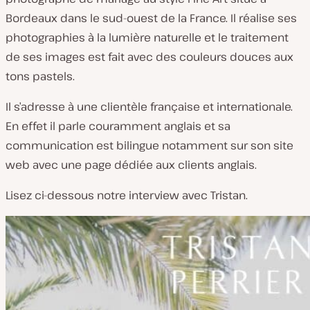
s
Bordeaux dans le sud-ouest de la France. Il réalise ses
d
photographies à la lumière naturelle et le traitement
u
de ses images est fait avec des couleurs douces aux
c
tons pastels.
l
Il s’adresse à une clientèle française et internationale.
i
En effet il parle couramment anglais et sa
e
communication est bilingue notamment sur son site
n
web avec une page dédiée aux clients anglais.
t
:
Lisez ci-dessous notre interview avec Tristan.