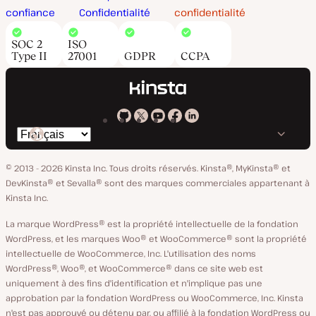
confiance
Confidentialité
confidentialité
SOC 2
ISO
Type II
27001
GDPR
CCPA
Kinsta
Kinsta
Kinsta
Kinsta
Kinsta
Changer
sur
sur
sur
sur
sur
de
GitHub
X
YouTube
Facebook
LinkedIn
© 2013 - 2026 Kinsta Inc. Tous droits réservés.
Kinsta®, MyKinsta® et
langue
DevKinsta® et Sevalla® sont des marques commerciales appartenant à
Kinsta Inc.
La marque WordPress® est la propriété intellectuelle de la fondation
WordPress, et les marques Woo® et WooCommerce® sont la propriété
intellectuelle de WooCommerce, Inc. L'utilisation des noms
WordPress®, Woo®, et WooCommerce® dans ce site web est
uniquement à des fins d'identification et n'implique pas une
approbation par la fondation WordPress ou WooCommerce, Inc. Kinsta
n'est pas approuvé ou détenu par, ou affilié à la fondation WordPress ou