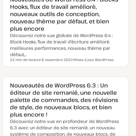
m
Hooks, flux de travail amélioré,
i
s
nouveaux outils de conception,
e
à
nouveau thème par défaut, et bien
j
o
plus encore
u
r
Découvrez notre vue globale de WordPress 6.4 :
Block Hooks, flux de travail d'écriture amélioré,
meilleures performances, nouveau thème par
défaut,…
22 min de lecture
6 novembre 2023
Mises à jour WordPress
Temps de lecture
D
S
a
u
t
j
e
e
d
t
e
Nouveautés de WordPress 6.3 : Un
m
éditeur de site remanié, une nouvelle
i
s
palette de commandes, des révisions
e
à
de style, de nouveaux blocs, et bien
j
o
plus encore !
u
r
Découvrez notre vue en profondeur de WordPress
6.3 avec un éditeur de site remanié, un nouveau
système de composition, de nouveaux blocs, de