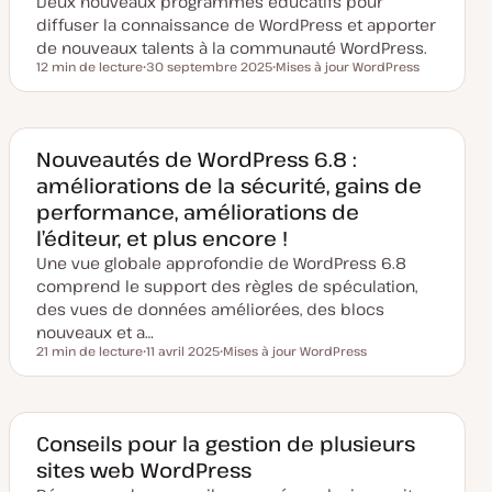
Deux nouveaux programmes éducatifs pour
j
o
diffuser la connaissance de WordPress et apporter
u
de nouveaux talents à la communauté WordPress.
r
12 min de lecture
30 septembre 2025
Mises à jour WordPress
Temps de lecture
D
S
a
u
t
j
e
e
d
t
e
Nouveautés de WordPress 6.8 :
m
améliorations de la sécurité, gains de
i
s
performance, améliorations de
e
à
l’éditeur, et plus encore !
j
o
Une vue globale approfondie de WordPress 6.8
u
r
comprend le support des règles de spéculation,
des vues de données améliorées, des blocs
nouveaux et a…
21 min de lecture
11 avril 2025
Mises à jour WordPress
Temps de lecture
D
S
a
u
t
j
e
e
d
t
e
Conseils pour la gestion de plusieurs
m
sites web WordPress
i
s