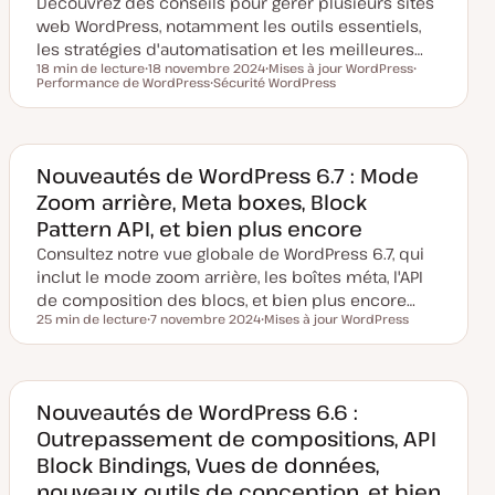
Découvrez des conseils pour gérer plusieurs sites
e
à
web WordPress, notamment les outils essentiels,
j
o
les stratégies d'automatisation et les meilleures…
u
18 min de lecture
18 novembre 2024
Mises à jour WordPress
r
Temps de lecture
Performance de WordPress
D
Sécurité WordPress
S
S
a
S
u
u
t
u
j
j
e
j
e
e
d
e
t
t
e
t
m
Nouveautés de WordPress 6.7 : Mode
i
Zoom arrière, Meta boxes, Block
s
e
Pattern API, et bien plus encore
à
j
Consultez notre vue globale de WordPress 6.7, qui
o
u
inclut le mode zoom arrière, les boîtes méta, l'API
r
de composition des blocs, et bien plus encore…
25 min de lecture
7 novembre 2024
Mises à jour WordPress
Temps de lecture
D
S
a
u
t
j
e
e
d
t
e
Nouveautés de WordPress 6.6 :
m
Outrepassement de compositions, API
i
s
Block Bindings, Vues de données,
e
à
nouveaux outils de conception, et bien
j