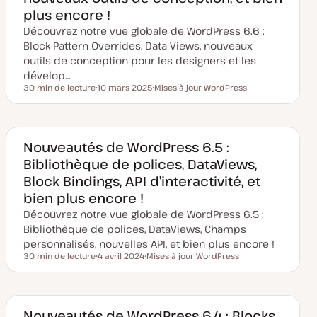
o
plus encore !
u
r
Découvrez notre vue globale de WordPress 6.6 :
Block Pattern Overrides, Data Views, nouveaux
outils de conception pour les designers et les
dévelop…
30 min de lecture
10 mars 2025
Mises à jour WordPress
Temps de lecture
D
S
a
u
t
j
e
e
d
t
e
Nouveautés de WordPress 6.5 :
m
Bibliothèque de polices, DataViews,
i
s
Block Bindings, API d’interactivité, et
e
à
bien plus encore !
j
o
Découvrez notre vue globale de WordPress 6.5 :
u
r
Bibliothèque de polices, DataViews, Champs
personnalisés, nouvelles API, et bien plus encore !
30 min de lecture
4 avril 2024
Mises à jour WordPress
Temps de lecture
D
S
a
u
t
j
e
e
d
t
e
Nouveautés de WordPress 6.4 : Blocks