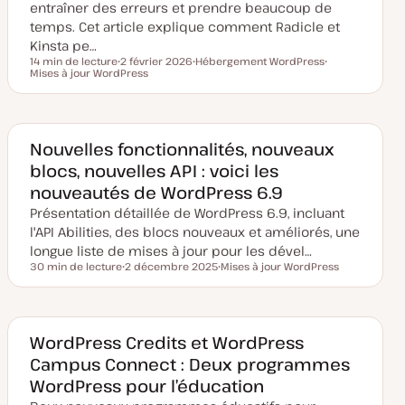
entraîner des erreurs et prendre beaucoup de
temps. Cet article explique comment Radicle et
Kinsta pe…
14 min de lecture
2 février 2026
Hébergement WordPress
Temps de lecture
Mises à jour WordPress
D
S
S
a
u
u
t
j
j
e
e
e
d
t
t
e
m
Nouvelles fonctionnalités, nouveaux
i
blocs, nouvelles API : voici les
s
e
nouveautés de WordPress 6.9
à
j
Présentation détaillée de WordPress 6.9, incluant
o
u
l'API Abilities, des blocs nouveaux et améliorés, une
r
longue liste de mises à jour pour les dével…
30 min de lecture
2 décembre 2025
Mises à jour WordPress
Temps de lecture
D
S
a
u
t
j
e
e
d
t
e
WordPress Credits et WordPress
m
Campus Connect : Deux programmes
i
s
WordPress pour l’éducation
e
à