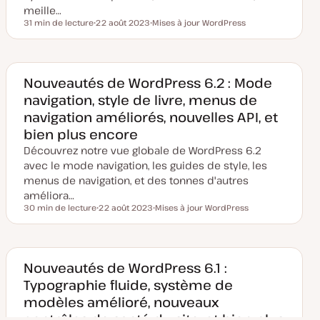
meille…
31 min de lecture
22 août 2023
Mises à jour WordPress
Temps de lecture
D
S
a
u
t
j
e
e
d
t
e
Nouveautés de WordPress 6.2 : Mode
m
navigation, style de livre, menus de
i
s
navigation améliorés, nouvelles API, et
e
à
bien plus encore
j
o
Découvrez notre vue globale de WordPress 6.2
u
r
avec le mode navigation, les guides de style, les
menus de navigation, et des tonnes d'autres
améliora…
30 min de lecture
22 août 2023
Mises à jour WordPress
Temps de lecture
D
S
a
u
t
j
e
e
d
t
e
Nouveautés de WordPress 6.1 :
m
Typographie fluide, système de
i
s
modèles amélioré, nouveaux
e
à
contrôles de santé du site, et bien plus
j