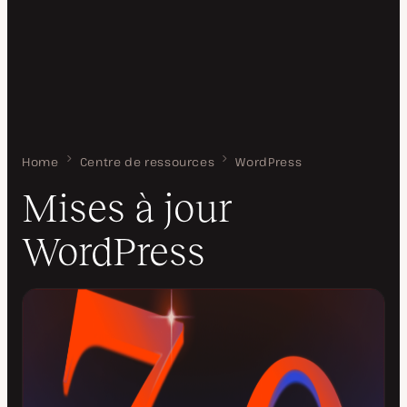
Home
Mises à jour WordPress
Centre de ressources
WordPress
Mises à jour
WordPress