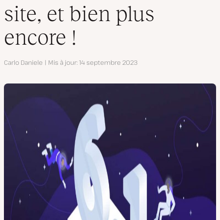
site, et bien plus
encore !
Auteur
Carlo Daniele
Mis à jour
14 septembre 2023