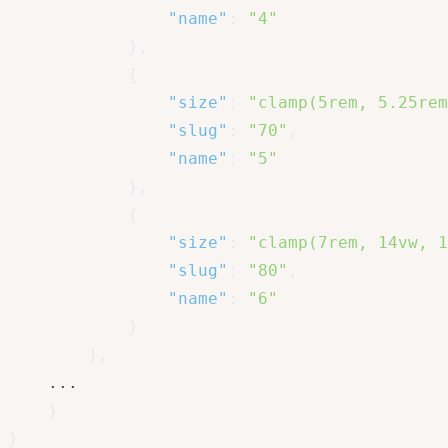
"name"
:
"4"
}
,
{
"size"
:
"clamp(5rem, 5.25rem
"slug"
:
"70"
,
"name"
:
"5"
}
,
{
"size"
:
"clamp(7rem, 14vw, 1
"slug"
:
"80"
,
"name"
:
"6"
}
]
,
	...

}
}