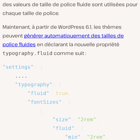
des valeurs de taille de police fluide sont utilisées pour
chaque taille de police.
Maintenant, à partir de WordPress 6.1, les thèmes
peuvent
générer automatiquement des tailles de
police fluides
en déclarant la nouvelle propriété
comme suit :
typography.fluid
"settings"
:
{
	....

"typography"
:
{
"fluid"
:
true
,
"fontSizes"
:
[
{
"size"
:
"2rem"
,
"fluid"
:
{
"min"
:
"2rem"
,