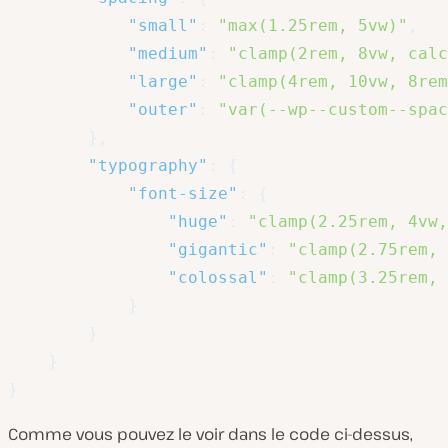
"small"
:
"max(1.25rem, 5vw)"
,
"medium"
:
"clamp(2rem, 8vw, calc
"large"
:
"clamp(4rem, 10vw, 8rem
"outer"
:
"var(--wp--custom--spac
}
,
"typography"
:
{
"font-size"
:
{
"huge"
:
"clamp(2.25rem, 4vw,
"gigantic"
:
"clamp(2.75rem, 
"colossal"
:
"clamp(3.25rem, 
}
}
}
}
Comme vous pouvez le voir dans le code ci-dessus,