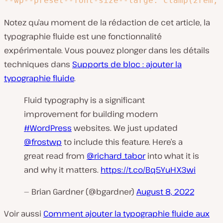
--wp--preset--font-size--large: clamp(2rem, 
Notez qu’au moment de la rédaction de cet article, la
typographie fluide est une fonctionnalité
expérimentale. Vous pouvez plonger dans les détails
techniques dans
Supports de bloc : ajouter la
typographie fluide
.
Fluid typography is a significant
improvement for building modern
#WordPress
websites. We just updated
@frostwp
to include this feature. Here’s a
great read from
@richard_tabor
into what it is
and why it matters.
https://t.co/Bq5YuHX3wi
— Brian Gardner (@bgardner)
August 8, 2022
Voir aussi
Comment ajouter la typographie fluide aux