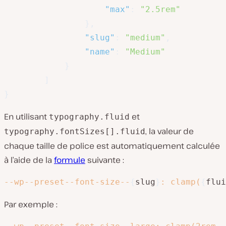
"max"
:
"2.5rem"
}
,
"slug"
:
"medium"
,
"name"
:
"Medium"
}
]
}
En utilisant
et
typography.fluid
, la valeur de
typography.fontSizes[].fluid
chaque taille de police est automatiquement calculée
à l’aide de la
formule
suivante :
--wp--preset--font-size--
{
slug
}
: clamp(
{
flui
Par exemple :