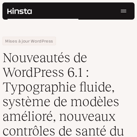
Navig
Kinsta®
Rechercher
Plateforme
Solutions
Connexion
Essayer gratuitement
Home
Centre de ressources
Blog
Nouveautés de WordPress 6.1 : Typographie fluide, système de mo
Mises à jour WordPress
Prix
Ressources
Nouveautés de
Contact
WordPress 6.1 :
Typographie fluide,
système de modèles
amélioré, nouveaux
contrôles de santé du