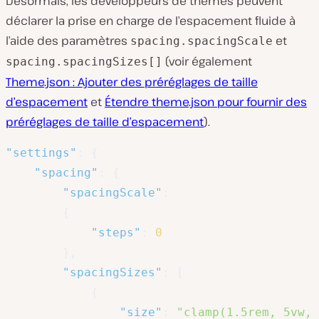
Désormais, les développeurs de thèmes peuvent
déclarer la prise en charge de l’espacement fluide à
l’aide des paramètres
et
spacing.spacingScale
(voir également
spacing.spacingSizes[]
Theme.json : Ajouter des préréglages de taille
d’espacement
et
Étendre theme.json pour fournir des
préréglages de taille d’espacement
).
"settings"
:
{
"spacing"
:
{
"spacingScale"
:
{
"steps"
:
0
}
,
"spacingSizes"
:
[
{
"size"
:
"clamp(1.5rem, 5vw, 