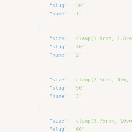
"slug"
:
"30"
,
"name"
:
"1"
}
,
{
"size"
:
"clamp(1.8rem, 1.8re
"slug"
:
"40"
,
"name"
:
"2"
}
,
{
"size"
:
"clamp(2.5rem, 8vw, 
"slug"
:
"50"
,
"name"
:
"3"
}
,
{
"size"
:
"clamp(3.75rem, 10vw
"slug"
:
"60"
,