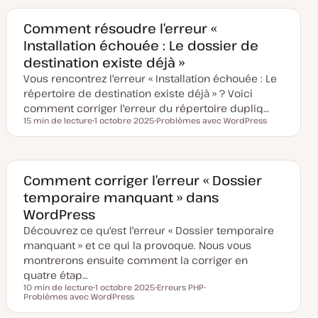
e
e
d
t
e
Comment résoudre l’erreur «
m
Installation échouée : Le dossier de
i
s
destination existe déjà »
e
à
Vous rencontrez l'erreur « Installation échouée : Le
j
o
répertoire de destination existe déjà » ? Voici
u
comment corriger l'erreur du répertoire dupliq…
r
15 min de lecture
1 octobre 2025
Problèmes avec WordPress
Temps de lecture
D
S
a
u
t
j
e
e
d
t
e
Comment corriger l’erreur « Dossier
m
temporaire manquant » dans
i
s
WordPress
e
à
Découvrez ce qu'est l'erreur « Dossier temporaire
j
o
manquant » et ce qui la provoque. Nous vous
u
montrerons ensuite comment la corriger en
r
quatre étap…
10 min de lecture
1 octobre 2025
Erreurs PHP
Temps de lecture
Problèmes avec WordPress
D
S
S
a
u
u
t
j
j