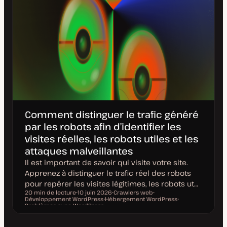
Comment distinguer le trafic généré
par les robots afin d’identifier les
visites réelles, les robots utiles et les
attaques malveillantes
Il est important de savoir qui visite votre site.
Apprenez à distinguer le trafic réel des robots
pour repérer les visites légitimes, les robots ut…
20 min de lecture
10 juin 2026
Crawlers web
Développement WordPress
D
Hébergement WordPress
S
S
Temps de lecture
Problèmes avec WordPress
a
S
u
u
S
t
u
j
j
u
e
j
e
e
j
d
e
t
t
e