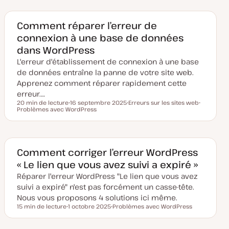
e
e
e
d
t
t
e
m
Comment réparer l’erreur de
i
connexion à une base de données
s
e
dans WordPress
à
j
L'erreur d'établissement de connexion à une base
o
u
de données entraîne la panne de votre site web.
r
Apprenez comment réparer rapidement cette
erreur.…
20 min de lecture
16 septembre 2025
Erreurs sur les sites web
Temps de lecture
Problèmes avec WordPress
D
S
S
a
u
u
t
j
j
e
e
e
d
t
t
e
m
Comment corriger l’erreur WordPress
i
« Le lien que vous avez suivi a expiré »
s
e
Réparer l'erreur WordPress "Le lien que vous avez
à
j
suivi a expiré" n'est pas forcément un casse-tête.
o
u
Nous vous proposons 4 solutions ici même.
r
15 min de lecture
1 octobre 2025
Problèmes avec WordPress
Temps de lecture
D
S
a
u
t
j