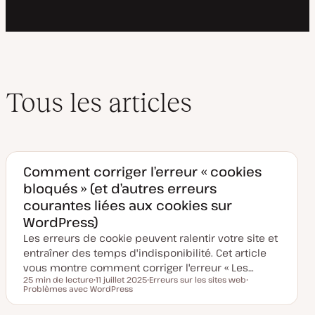
Tous les articles
Comment corriger l’erreur « cookies
bloqués » (et d’autres erreurs
courantes liées aux cookies sur
WordPress)
Les erreurs de cookie peuvent ralentir votre site et
entraîner des temps d'indisponibilité. Cet article
vous montre comment corriger l'erreur « Les…
25 min de lecture
11 juillet 2025
Erreurs sur les sites web
Temps de lecture
Problèmes avec WordPress
D
S
S
a
u
u
t
j
j