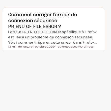
e
e
e
d
t
t
e
m
Comment corriger l’erreur de
i
connexion sécurisée
s
e
PR_END_OF_FILE_ERROR ?
à
j
L'erreur PR_END_OF_FILE_ERROR spécifique à Firefox
o
u
est liée à un problème de connexion sécurisée.
r
Voici comment réparer cette erreur dans Firefox.…
13 min de lecture
1 octobre 2025
Problèmes avec WordPress
Temps de lecture
D
S
a
u
t
j
e
e
d
t
Page
Pagination
e
1
2
3
4
m
suivante
i
s
des
e
à
j
publications
o
u
r