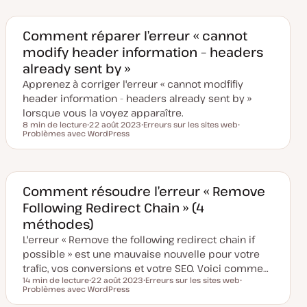
t
j
e
e
d
t
e
Comment réparer l’erreur « cannot
m
modify header information – headers
i
s
already sent by »
e
à
Apprenez à corriger l'erreur « cannot modfifiy
j
o
header information - headers already sent by »
u
lorsque vous la voyez apparaître.
r
8 min de lecture
22 août 2023
Erreurs sur les sites web
Temps de lecture
Problèmes avec WordPress
D
S
S
a
u
u
t
j
j
e
e
e
d
t
t
e
m
Comment résoudre l’erreur « Remove
i
Following Redirect Chain » (4
s
e
méthodes)
à
j
L'erreur « Remove the following redirect chain if
o
u
possible » est une mauvaise nouvelle pour votre
r
trafic, vos conversions et votre SEO. Voici comme…
14 min de lecture
22 août 2023
Erreurs sur les sites web
Temps de lecture
Problèmes avec WordPress
D
S
S
a
u
u
t
j
j