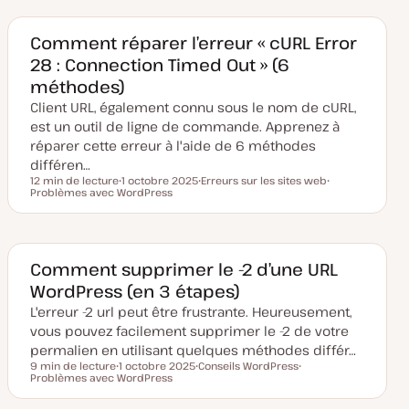
e
e
e
d
t
t
e
m
Comment réparer l’erreur « cURL Error
i
28 : Connection Timed Out » (6
s
e
méthodes)
à
j
Client URL, également connu sous le nom de cURL,
o
u
est un outil de ligne de commande. Apprenez à
r
réparer cette erreur à l'aide de 6 méthodes
différen…
12 min de lecture
1 octobre 2025
Erreurs sur les sites web
Temps de lecture
Problèmes avec WordPress
D
S
S
a
u
u
t
j
j
e
e
e
d
t
t
e
m
Comment supprimer le -2 d’une URL
i
WordPress (en 3 étapes)
s
e
L'erreur -2 url peut être frustrante. Heureusement,
à
j
vous pouvez facilement supprimer le -2 de votre
o
u
permalien en utilisant quelques méthodes différ…
r
9 min de lecture
1 octobre 2025
Conseils WordPress
Temps de lecture
Problèmes avec WordPress
D
S
S
a
u
u
t
j
j