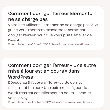
e
e
e
d
t
t
e
m
Comment corriger l’erreur Elementor
i
ne se charge pas
s
e
Votre site utilisant Elementor ne se charge pas ? Ce
à
j
guide vous montrera exactement comment
o
u
corriger l'erreur pour que vous puissiez aller de
r
l'avant.
11 min de lecture
22 août 2023
Problèmes avec WordPress
Temps de lecture
D
S
a
u
t
j
e
e
d
t
e
Comment corriger l’erreur « Une autre
m
mise à jour est en cours » dans
i
s
WordPress
e
à
Découvrez 3 façons différentes de corriger
j
o
facilement l'erreur « Une autre mise à jour de
u
WordPress est actuellement en cours » lorsque
r
vous la voy…
11 min de lecture
1 octobre 2025
Problèmes avec WordPress
Temps de lecture
D
S
a
u