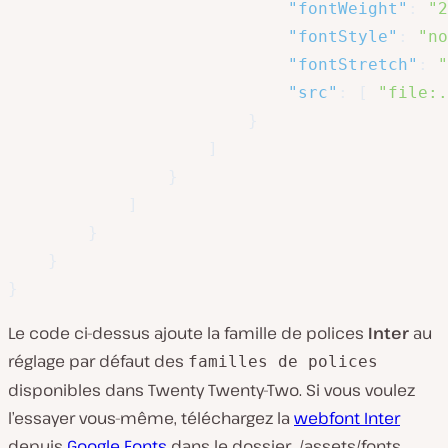
"fontWeight"
:
"2
"fontStyle"
:
"no
"fontStretch"
:
"
"src"
:
[
"file:.
}
]
}
]
}
}
}
Le code ci-dessus ajoute la famille de polices
Inter
au
réglage par défaut des
familles de polices
disponibles dans Twenty Twenty-Two. Si vous voulez
l’essayer vous-même, téléchargez la
webfont Inter
depuis
Google Fonts
dans le dossier
./assets/fonts
,