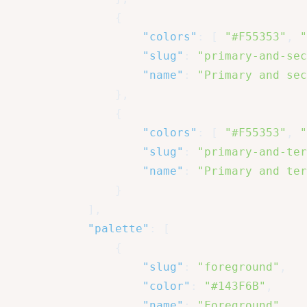
{
"colors"
:
[
"#F55353"
,
"
"slug"
:
"primary-and-sec
"name"
:
"Primary and sec
}
,
{
"colors"
:
[
"#F55353"
,
"
"slug"
:
"primary-and-ter
"name"
:
"Primary and ter
}
]
,
"palette"
:
[
{
"slug"
:
"foreground"
,
"color"
:
"#143F6B"
,
"name"
:
"Foreground"