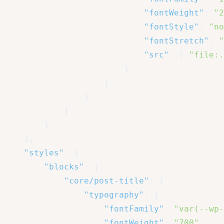
"fontWeight"
:
"2
"fontStyle"
:
"no
"fontStretch"
:
"
"src"
:
[
"file:.
}
]
}
]
}
}
,
"styles"
:
{
"blocks"
:
{
"core/post-title"
:
{
"typography"
:
{
"fontFamily"
:
"var(--wp-
"fontWeight"
:
"700"