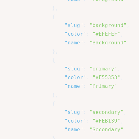
}
,
{
"slug"
:
"background"
,
"color"
:
"#EFEFEF"
,
"name"
:
"Background"
}
,
{
"slug"
:
"primary"
,
"color"
:
"#F55353"
,
"name"
:
"Primary"
}
,
{
"slug"
:
"secondary"
,
"color"
:
"#FEB139"
,
"name"
:
"Secondary"
}
,