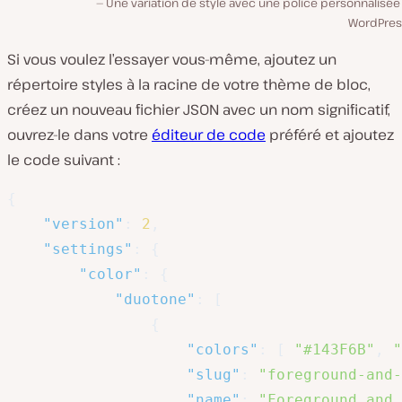
Une variation de style avec une police personnalisé
WordPress
Si vous voulez l’essayer vous-même, ajoutez un
répertoire
styles
à la racine de votre thème de bloc,
créez un nouveau fichier JSON avec un nom significatif,
ouvrez-le dans votre
éditeur de code
préféré et ajoutez
le code suivant :
{
"version"
:
2
,
"settings"
:
{
"color"
:
{
"duotone"
:
[
{
"colors"
:
[
"#143F6B"
,
"
"slug"
:
"foreground-and-
"name"
:
"Foreground and 