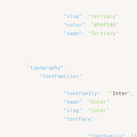
{
"slug"
:
"tertiary"
,
"color"
:
"#F6F54D"
,
"name"
:
"Tertiary"
}
]
}
,
"typography"
:
{
"fontFamilies"
:
[
{
"fontFamily"
:
""
Inter
", 
"name"
:
"Inter"
,
"slug"
:
"inter"
,
"fontFace"
:
[
{
"fontFamily"
:
"I