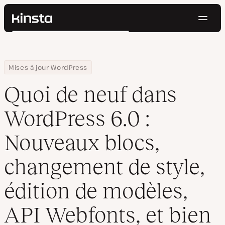
Navig
Kinsta®
Rechercher
Plateforme
Solutions
Connexion
Essayer gratuitement
Home
Centre de ressources
Blog
Quoi de neuf dans WordPress 6.0 : Nouveaux blocs, changement d
Mises à jour WordPress
Prix
Ressources
Quoi de neuf dans
Contact
WordPress 6.0 :
Nouveaux blocs,
changement de style,
édition de modèles,
API Webfonts, et bien