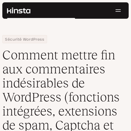
Navig
Kinsta®
Rechercher
Plateforme
Solutions
Connexion
Essayer gratuitement
Home
Centre de ressources
Blog
Comment mettre fin aux commentaires indésirables de WordPres
Sécurité WordPress
Prix
Ressources
Comment mettre fin
Contact
aux commentaires
indésirables de
WordPress (fonctions
intégrées, extensions
de spam, Captcha et