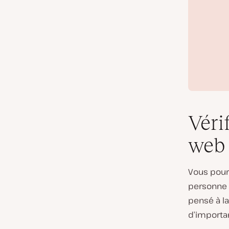
Véri
web 
Vous pourr
personne n
pensé à la
d’importa