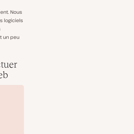
ent. Nous
 logiciels
s
aut un peu
tuer
eb