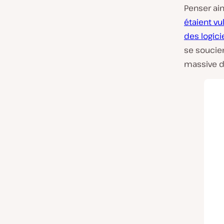
Penser ain
étaient vu
des logici
se soucien
massive 