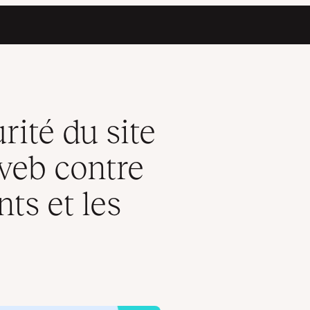
re les logiciels malveillants et les spams
rité du site
 web contre
nts et les