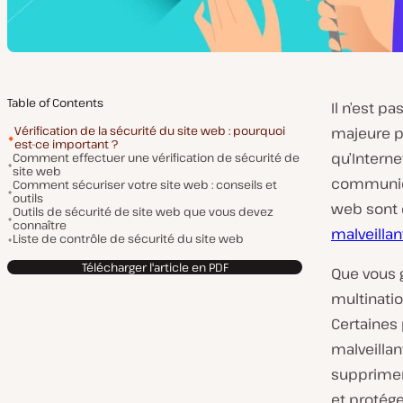
Table of Contents
Il n’est p
Vérification de la sécurité du site web : pourquoi
majeure po
est-ce important ?
qu’Interne
Comment effectuer une vérification de sécurité de
site web
communica
Comment sécuriser votre site web : conseils et
outils
web sont 
Outils de sécurité de site web que vous devez
connaître
malveillan
Liste de contrôle de sécurité du site web
Télécharger l'article en PDF
Que vous 
multinatio
Certaines 
malveillan
supprimer
et protége