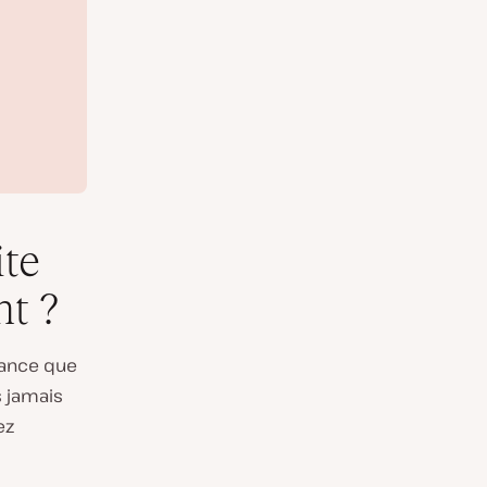
ite
nt ?
tance que
s jamais
ez