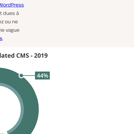
 WordPress
t dues à
ez ou ne
une vague
ss
.