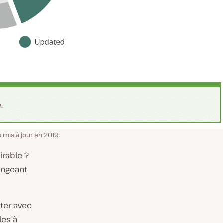
 mis à jour en 2019.
irable ?
angeant
cter avec
les à