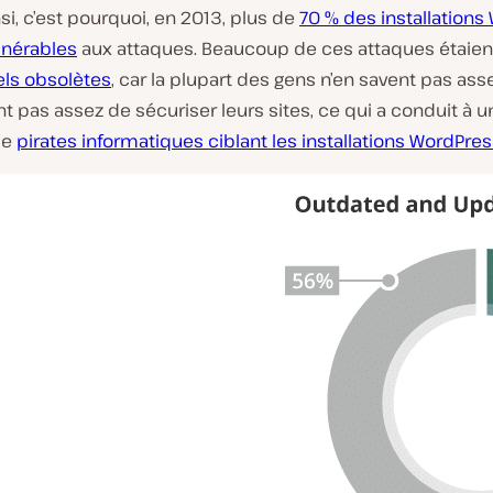
si, c’est pourquoi, en 2013, plus de
70 % des installations
v
i
lnérables
aux attaques. Beaucoup de ces attaques étaien
d
els obsolètes
, car la plupart des gens n’en savent pas ass
é
o
t pas assez de sécuriser leurs sites, ce qui a conduit à 
de
pirates informatiques ciblant les installations WordPre