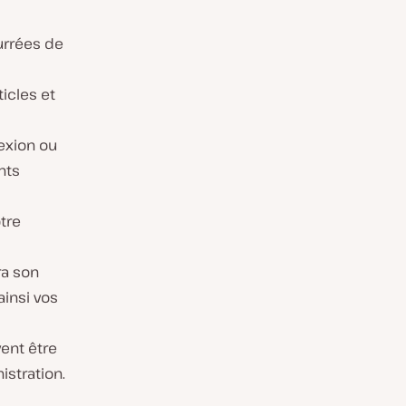
urrées de
icles et
exion ou
nts
tre
ra son
ainsi vos
ent être
istration.