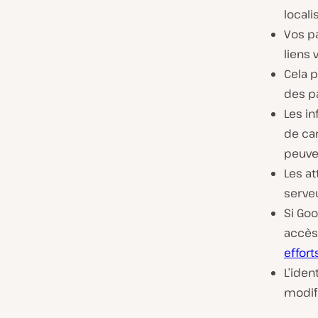
locali
Vos p
liens 
Cela p
des p
Les in
de car
peuven
Les at
serveu
Si Goo
accès 
effor
L’iden
modifi