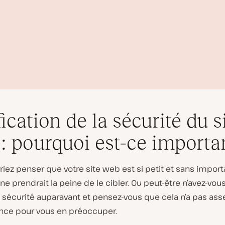
fication de la sécurité du s
: pourquoi est-ce importa
iez penser que votre site web est si petit et sans impor
L
e prendrait la peine de le cibler. Ou peut-être n’avez-vou
i
 sécurité auparavant et pensez-vous que cela n’a pas ass
r
e
nce pour vous en préoccuper.
l
a