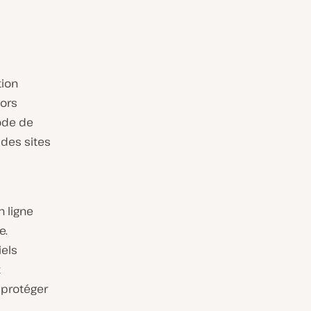
tion
lors
ode de
 des sites
 ligne
e.
iels
t
 protéger