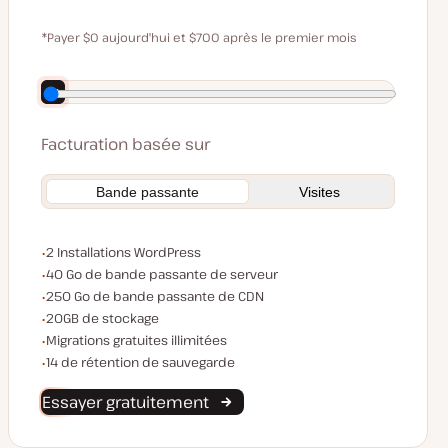
$0
$59
*Payer $0 aujourd'hui et $700 après le premier mois
Économisez 140 $ en payant annuellement
Facturation basée sur
Bande passante
Visites
Installations WordPress
2 Installations WordPress
Bande passante du serveur
40 Go de bande passante de serveur
Bande passante du CDN
250 Go de bande passante de CDN
Espace de stockage
20GB de stockage
Migrations illimitées
Migrations gratuites illimitées
Rétention de sauvegarde
14 de rétention de sauvegarde
Essayer gratuitement