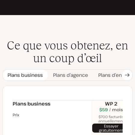
Ce que vous obtenez, en
un coup d’œil
Plans business
Plans d’agence
Plans d’entrepr
Ong
sui
Plans business
WP 2
$70
USD
$59
USD
mois
$11
U
mois
mo
Prix
$700 facturés
annuellement
Essayer
gratuitement