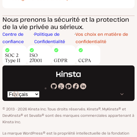
Nous prenons la sécurité et la protection
de la vie privée au sérieux.
Centre de
Politique de
Vos choix en matière de
confiance
Confidentialité
confidentialité
SOC 2
ISO
Type II
27001
GDPR
CCPA
Kinsta
Kinsta
Kinsta
Kinsta
Kinsta
Changer
sur
sur
sur
sur
sur
de
GitHub
X
YouTube
Facebook
LinkedIn
© 2013 - 2026 Kinsta Inc. Tous droits réservés.
Kinsta®, MyKinsta® et
langue
DevKinsta® et Sevalla® sont des marques commerciales appartenant à
Kinsta Inc.
La marque WordPress® est la propriété intellectuelle de la fondation