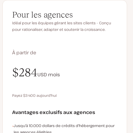
Pour les agences
Idéal pour les équipes gérant les sites clients – Conçu
pour rationaliser, adapter et soutenir la croissance.
À partir de
$340
$284
USD
USD
mois
mois
Payez $3 400 aujourd'hui
Économisez 680 $ en payant annuellement
Avantages exclusifs aux agences
Exemples d'avantages exclusifs aux agences :
Jusqu'à 10.000 dollars de crédits d'hébergement pour
les agences éligibles