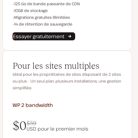
Bande passante du CDN
125 Go de bande passante de CDN
Espace de stockage
10GB de stockage
Migrations illimitées
Migrations gratuites illimitées
Rétention de sauvegarde
14 de rétention de sauvegarde
Essayer gratuitement
Pour les sites multiples
Idéal pour les propriétaires de sites disposant de 2 sites
ou plus – Un seul plan, plusieurs installations, une gestion
simplifiée.
WP 2
bandwidth
$0
$59
USD pour le premier mois