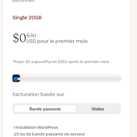
performant.
Single 20GB
$0
$30
USD pour le premier mois
$0
$30
*Payer $0 aujourd'hui et $350 après le premier mois
Économisez 70 $ en payant annuellement
Facturation basée sur
Bande passante
Visites
Installations WordPress
1 Installation WordPress
Bande passante du serveur
20 Go de bande passante de serveur