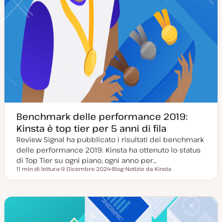
Benchmark delle performance 2019:
Kinsta è top tier per 5 anni di fila
Review Signal ha pubblicato i risultati dei benchmark
delle performance 2019. Kinsta ha ottenuto lo status
di Top Tier su ogni piano, ogni anno per…
11 min di lettura
9 Dicembre 2024
Blog
Notizie da Kinsta
Tempo di lettura
D
P
A
a
o
r
t
s
g
a
t
o
a
t
m
g
y
e
g
p
n
i
e
t