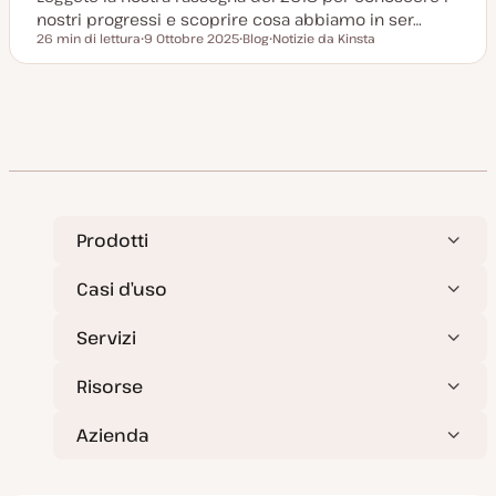
nostri progressi e scoprire cosa abbiamo in ser…
26 min di lettura
9 Ottobre 2025
Blog
Notizie da Kinsta
Tempo di lettura
D
P
A
a
o
r
t
s
g
a
t
o
a
t
m
g
y
e
g
p
n
i
e
t
o
o
r
n
a
t
Prodotti
a
Casi d’uso
Servizi
Risorse
Azienda