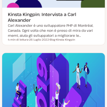
Kinsta Kingpin: Intervista a Carl
Alexander
Carl Alexander è uno sviluppatore PHP di Montréal,
Canada. Ogni volta che non è preso di mira da vari
memi, aiuta gli sviluppatori a migliorare le…
4 min di lettura
26 Luglio 2022
Blog
Kinsta Kingpin
Tempo di lettura
D
P
A
a
o
r
t
s
g
a
t
o
a
t
m
g
y
e
g
p
n
i
e
t
o
o
r
n
a
t
a