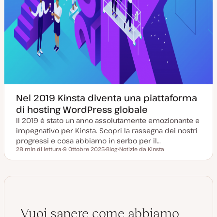
Nel 2019 Kinsta diventa una piattaforma
di hosting WordPress globale
Il 2019 è stato un anno assolutamente emozionante e
impegnativo per Kinsta. Scopri la rassegna dei nostri
progressi e cosa abbiamo in serbo per il…
28 min di lettura
9 Ottobre 2025
Blog
Notizie da Kinsta
Tempo di lettura
D
P
A
a
o
r
t
s
g
a
t
o
a
t
m
g
y
e
g
p
n
i
e
t
o
o
Vuoi sapere come abbiamo
r