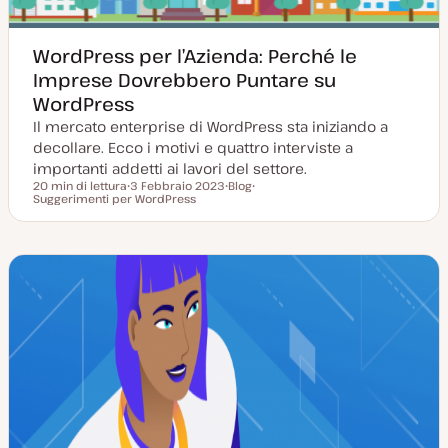
WordPress per l’Azienda: Perché le
Imprese Dovrebbero Puntare su
WordPress
Il mercato enterprise di WordPress sta iniziando a
decollare. Ecco i motivi e quattro interviste a
importanti addetti ai lavori del settore.
20 min di lettura
3 Febbraio 2023
Blog
Tempo di lettura
Suggerimenti per WordPress
D
P
A
a
o
r
t
s
g
a
t
o
a
t
m
g
y
e
g
p
n
i
e
t
o
o
r
n
a
t
a