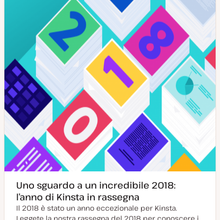
o
o
r
n
a
t
a
Uno sguardo a un incredibile 2018:
l’anno di Kinsta in rassegna
Il 2018 è stato un anno eccezionale per Kinsta.
Leggete la nostra rassegna del 2018 per conoscere i