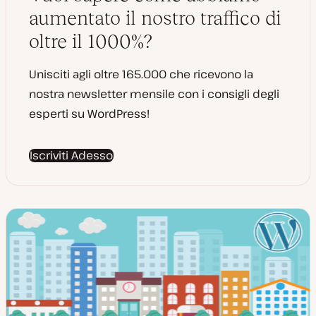
n
a
aumentato il nostro traffico di
t
a
oltre il 1000%?
Unisciti agli oltre 165.000 che ricevono la
nostra newsletter mensile con i consigli degli
esperti su WordPress!
Iscriviti Adesso