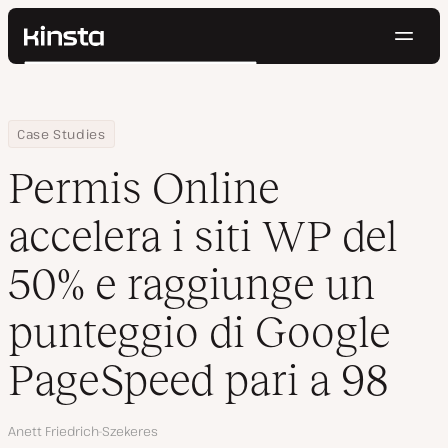
Navig
Kinsta®
Cerca
Piattaforma
Soluzioni
Accedi
Prova gratis
Home
Azienda
Permis Online accelera i siti WP del 50% e raggiunge un puntegg
Case Studies
Prezzi
Risorse
Permis Online
Contatti
accelera i siti WP del
50% e raggiunge un
punteggio di Google
PageSpeed pari a 98
Autore
Anett Friedrich-Szekeres