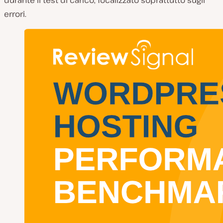
durante il test di carico, focalizzato soprattutto sugli
errori.