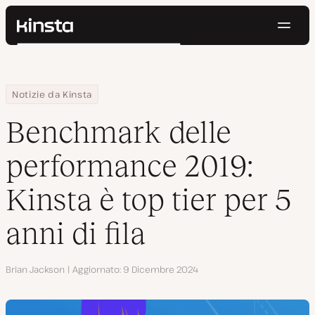
Navig
Kinsta®
Cerca
Piattaforma
Soluzioni
Accedi
Prova gratis
Home
Centro Risorse
Blog
Benchmark delle performance 2019: Kinsta è top tier per 5 anni di
Notizie da Kinsta
Prezzi
Risorse
Benchmark delle
Contatti
performance 2019:
Kinsta è top tier per 5
anni di fila
Autore
Brian Jackson
Aggiornato
9 Dicembre 2024