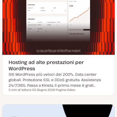
Hosting ad alte prestazioni per
WordPress
Siti WordPress più veloci del 200%. Data center
globali. Protezione SSL e DDoS gratuita. Assistenza
24/7/365. Passa a Kinsta, il primo mese è grati…
5 min di lettura
30 Giugno 2026
Pagina
Video
Tempo di lettura
D
P
T
a
o
i
t
s
p
a
t
o
a
t
d
g
y
i
g
p
c
i
e
o