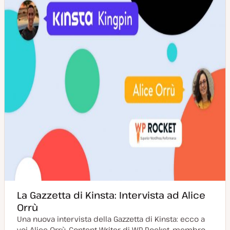
o
n
r
t
n
e
a
n
t
u
a
t
o
La Gazzetta di Kinsta: Intervista ad Alice
Orrù
Una nuova intervista della Gazzetta di Kinsta: ecco a
voi Alice Orrù, Content Writer di WP Rocket, membro