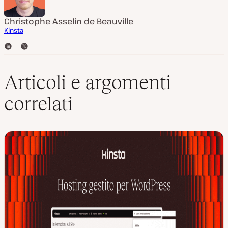
Christophe Asselin de Beauville
Kinsta
L
T
i
w
n
i
k
t
Articoli e argomenti
e
t
d
e
correlati
I
r
n