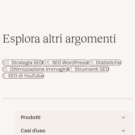
n
a
t
a
Esplora altri argomenti
53
Strategia SEO
36
SEO WordPress
19
Statistiche
15
Ottimizzazione Immagini
11
Strumenti SEO
5
SEO di YouTube
Prodotti
Casi d’uso