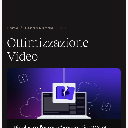
Home
Ottimizzazione Video
Centro Risorse
SEO
Ottimizzazione
Video
Risolvere l’errore “Something Went