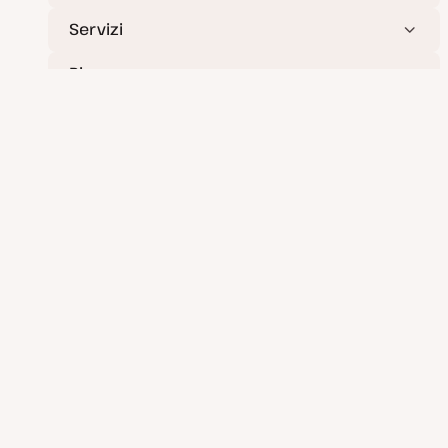
Servizi
Risorse
Azienda
Distribuisci applicazioni, database e siti statici in tutta
semplicità.
Hosting di applicazioni
Hosting di database
Hosting di siti statici
Prendiamo sul serio la sicurezza e la
privacy.