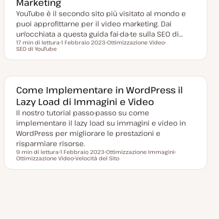
Marketing
n
a
YouTube è il secondo sito più visitato al mondo e
t
a
puoi approfittarne per il video marketing. Dai
un'occhiata a questa guida fai-da-te sulla SEO di…
17 min di lettura
1 Febbraio 2023
Ottimizzazione Video
Tempo di lettura
SEO di YouTube
D
A
A
a
r
r
t
g
g
a
o
o
a
m
m
g
e
e
g
n
n
Come Implementare in WordPress il
i
t
t
Lazy Load di Immagini e Video
o
o
o
r
Il nostro tutorial passo-passo su come
n
a
implementare il lazy load su immagini e video in
t
a
WordPress per migliorare le prestazioni e
risparmiare risorse.
9 min di lettura
1 Febbraio 2023
Ottimizzazione Immagini
Tempo di lettura
Ottimizzazione Video
D
Velocità del Sito
A
A
a
A
r
r
t
r
g
g
a
g
o
o
a
o
m
m
g
m
e
e
g
e
n
n
i
n
t
t
o
t
o
o
r
o