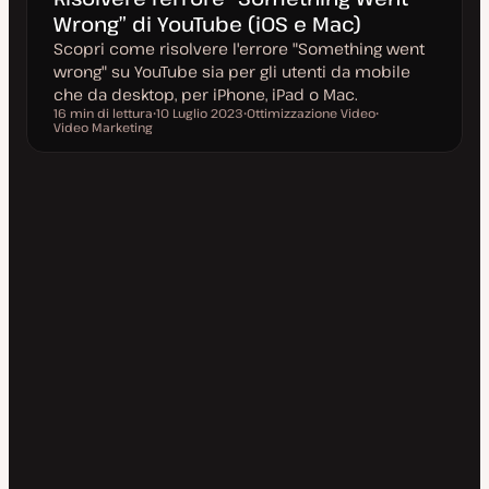
Wrong” di YouTube (iOS e Mac)
Scopri come risolvere l'errore "Something went
wrong" su YouTube sia per gli utenti da mobile
che da desktop, per iPhone, iPad o Mac.
16 min di lettura
10 Luglio 2023
Ottimizzazione Video
Tempo di lettura
Video Marketing
D
A
A
a
r
r
t
g
g
a
o
o
a
m
m
g
e
e
g
n
n
i
t
t
o
o
o
r
n
a
t
a