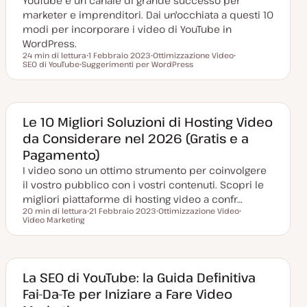
YouTube è un canale di grande successo per
marketer e imprenditori. Dai un'occhiata a questi 10
modi per incorporare i video di YouTube in
WordPress.
24 min di lettura
1 Febbraio 2023
Ottimizzazione Video
Tempo di lettura
SEO di YouTube
Suggerimenti per WordPress
D
A
A
A
a
r
r
r
t
g
g
g
a
o
o
o
a
m
m
m
g
e
e
e
g
n
n
Le 10 Migliori Soluzioni di Hosting Video
n
i
t
t
da Considerare nel 2026 (Gratis e a
t
o
o
o
o
r
Pagamento)
n
a
I video sono un ottimo strumento per coinvolgere
t
a
il vostro pubblico con i vostri contenuti. Scopri le
migliori piattaforme di hosting video a confr…
20 min di lettura
21 Febbraio 2023
Ottimizzazione Video
Tempo di lettura
Video Marketing
D
A
A
a
r
r
t
g
g
a
o
o
a
m
m
g
e
e
g
n
n
La SEO di YouTube: la Guida Definitiva
i
t
t
Fai-Da-Te per Iniziare a Fare Video
o
o
o
r