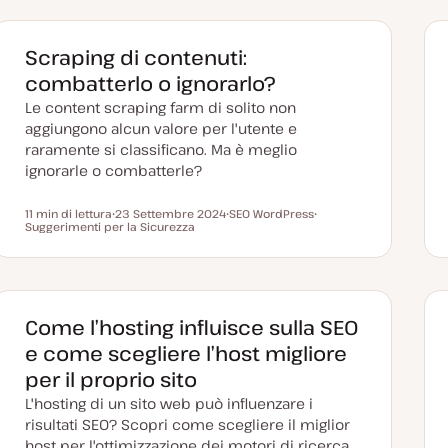
Scraping di contenuti:
combatterlo o ignorarlo?
Le content scraping farm di solito non
aggiungono alcun valore per l'utente e
raramente si classificano. Ma è meglio
ignorarle o combatterle?
11 min di lettura
23 Settembre 2024
SEO WordPress
Tempo di lettura
Suggerimenti per la Sicurezza
D
A
A
a
r
r
t
g
g
a
o
o
a
m
m
g
e
e
g
n
n
i
t
t
Come l’hosting influisce sulla SEO
o
o
o
r
e come scegliere l’host migliore
n
a
per il proprio sito
t
a
L'hosting di un sito web può influenzare i
risultati SEO? Scopri come scegliere il miglior
host per l'ottimizzazione dei motori di ricerca.