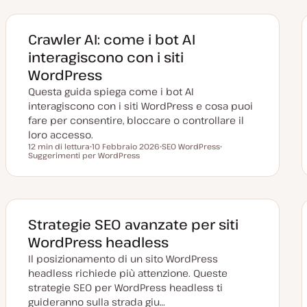
Crawler AI: come i bot AI
interagiscono con i siti
WordPress
Questa guida spiega come i bot AI
interagiscono con i siti WordPress e cosa puoi
fare per consentire, bloccare o controllare il
loro accesso.
12 min di lettura
10 Febbraio 2026
SEO WordPress
Tempo di lettura
Suggerimenti per WordPress
D
A
A
a
r
r
t
g
g
a
o
o
a
m
m
g
e
e
g
n
n
i
t
t
Strategie SEO avanzate per siti
o
o
o
r
WordPress headless
n
a
Il posizionamento di un sito WordPress
t
a
headless richiede più attenzione. Queste
strategie SEO per WordPress headless ti
guideranno sulla strada giu…