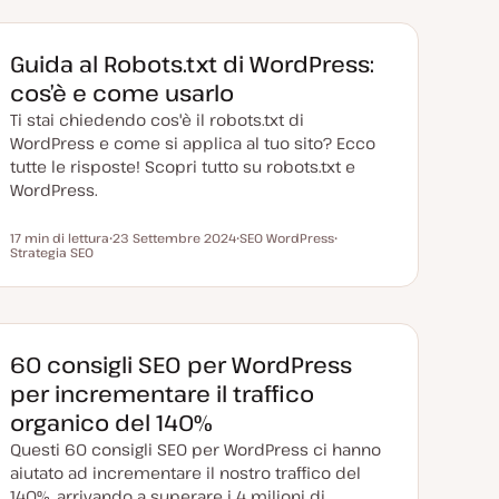
Guida al Robots.txt di WordPress:
cos’è e come usarlo
Ti stai chiedendo cos'è il robots.txt di
WordPress e come si applica al tuo sito? Ecco
tutte le risposte! Scopri tutto su robots.txt e
WordPress.
17 min di lettura
23 Settembre 2024
SEO WordPress
Tempo di lettura
Strategia SEO
D
A
A
a
r
r
t
g
g
a
o
o
a
m
m
g
e
e
g
n
n
i
t
t
60 consigli SEO per WordPress
o
o
o
r
per incrementare il traffico
n
a
organico del 140%
t
a
Questi 60 consigli SEO per WordPress ci hanno
aiutato ad incrementare il nostro traffico del
140%, arrivando a superare i 4 milioni di