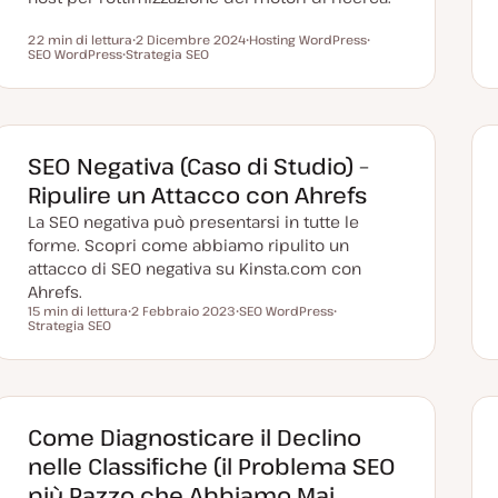
22 min di lettura
2 Dicembre 2024
Hosting WordPress
Tempo di lettura
SEO WordPress
Strategia SEO
D
A
A
A
a
r
r
r
t
g
g
g
a
o
o
o
a
m
m
m
g
e
e
e
g
n
n
n
i
t
t
SEO Negativa (Caso di Studio) –
t
o
o
o
o
r
Ripulire un Attacco con Ahrefs
n
a
La SEO negativa può presentarsi in tutte le
t
a
forme. Scopri come abbiamo ripulito un
attacco di SEO negativa su Kinsta.com con
Ahrefs.
15 min di lettura
2 Febbraio 2023
SEO WordPress
Tempo di lettura
Strategia SEO
D
A
A
a
r
r
t
g
g
a
o
o
a
m
m
g
e
e
g
n
n
i
t
t
Come Diagnosticare il Declino
o
o
o
r
nelle Classifiche (il Problema SEO
n
a
più Pazzo che Abbiamo Mai