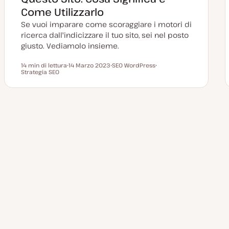
t
a
Come Utilizzarlo
Se vuoi imparare come scoraggiare i motori di
ricerca dall'indicizzare il tuo sito, sei nel posto
giusto. Vediamolo insieme.
14 min di lettura
14 Marzo 2023
SEO WordPress
Tempo di lettura
Strategia SEO
D
A
A
a
r
r
t
g
g
a
o
o
a
m
m
g
e
e
g
n
n
Paginazione
i
t
t
o
o
o
r
degli
n
a
t
a
articoli