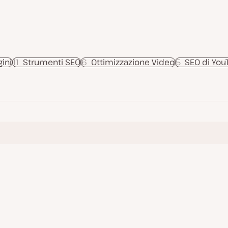
ini
11
Strumenti SEO
6
Ottimizzazione Video
5
SEO di You