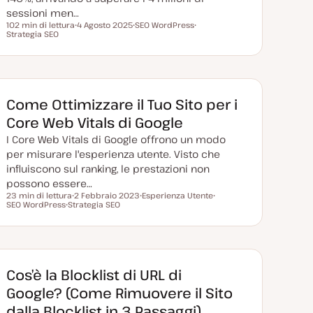
sessioni men…
102 min di lettura
4 Agosto 2025
SEO WordPress
Tempo di lettura
Strategia SEO
D
A
A
a
r
r
t
g
g
a
o
o
a
m
m
g
e
e
g
n
n
i
t
t
Come Ottimizzare il Tuo Sito per i
o
o
o
r
Core Web Vitals di Google
n
a
I Core Web Vitals di Google offrono un modo
t
a
per misurare l'esperienza utente. Visto che
influiscono sul ranking, le prestazioni non
possono essere…
23 min di lettura
2 Febbraio 2023
Esperienza Utente
Tempo di lettura
SEO WordPress
Strategia SEO
D
A
A
A
a
r
r
r
t
g
g
g
a
o
o
o
a
m
m
m
g
e
e
e
g
n
n
n
i
t
t
Cos’è la Blocklist di URL di
t
o
o
o
o
r
Google? (Come Rimuovere il Sito
n
a
dalla Blocklist in 3 Passaggi)