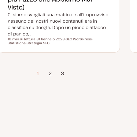
t
a
Visto)
Ci siamo svegliati una mattina e all'improvviso
nessuno dei nostri nuovi contenuti era in
classifica su Google. Dopo un piccolo attacco
di panico,…
18 min di lettura
31 Gennaio 2023
SEO WordPress
Tempo di lettura
Statistiche
Strategia SEO
D
A
A
A
a
r
r
r
t
g
g
g
a
o
o
o
a
m
m
m
g
e
e
e
g
n
n
Pagina
n
i
t
t
1
2
3
t
o
o
o
successiva
o
r
n
a
t
a