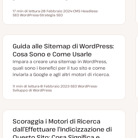
17 min di lettura
28 Febbraio 2024
CMS Headless
Tempo di lettura
SEO WordPress
Strategia SEO
D
A
A
A
a
r
r
r
t
g
g
g
a
o
o
o
a
m
m
m
g
e
e
e
g
n
n
n
i
t
t
Guida alle Sitemap di WordPress:
t
o
o
o
o
r
Cosa Sono e Come Usarle
n
a
Impara a creare una sitemap in WordPress,
t
a
quali sono i benefici per il tuo sito e come
inviarla a Google e agli altri motori di ricerca.
11 min di lettura
8 Febbraio 2023
SEO WordPress
Tempo di lettura
Sviluppo di WordPress
D
A
A
a
r
r
t
g
g
a
o
o
a
m
m
g
e
e
g
n
n
i
t
t
Scoraggia i Motori di Ricerca
o
o
o
r
dall’Effettuare l’Indicizzazione di
n
a
Questo Sito: Cosa Significa e