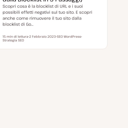
t
a
Scopri cosa è la blocklist di URL e i suoi
possibili effetti negativi sul tuo sito. E scopri
anche come rimuovere il tuo sito dalla
blocklist di Go…
15 min di lettura
2 Febbraio 2023
SEO WordPress
Tempo di lettura
Strategia SEO
D
A
A
a
r
r
t
g
g
a
o
o
a
m
m
g
e
e
g
n
n
i
t
t
o
o
o
r
n
a
t
a