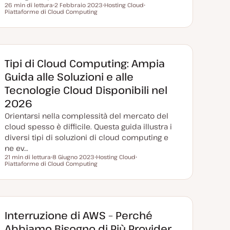
26 min di lettura
2 Febbraio 2023
Hosting Cloud
Tempo di lettura
Piattaforme di Cloud Computing
D
A
A
a
r
r
t
g
g
a
o
o
a
m
m
g
e
e
g
n
n
i
t
t
Tipi di Cloud Computing: Ampia
o
o
o
r
Guida alle Soluzioni e alle
n
a
Tecnologie Cloud Disponibili nel
t
a
2026
Orientarsi nella complessità del mercato del
cloud spesso è difficile. Questa guida illustra i
diversi tipi di soluzioni di cloud computing e
ne ev…
21 min di lettura
8 Giugno 2023
Hosting Cloud
Tempo di lettura
Piattaforme di Cloud Computing
D
A
A
a
r
r
t
g
g
a
o
o
a
m
m
g
e
e
g
n
n
i
t
t
Interruzione di AWS – Perché
o
o
o
r
Abbiamo Bisogno di Più Provider