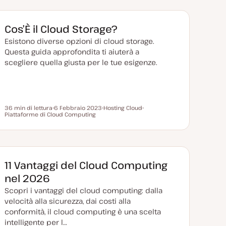
Cos’È il Cloud Storage?
Esistono diverse opzioni di cloud storage.
Questa guida approfondita ti aiuterà a
scegliere quella giusta per le tue esigenze.
36 min di lettura
6 Febbraio 2023
Hosting Cloud
Tempo di lettura
Piattaforme di Cloud Computing
D
A
A
a
r
r
t
g
g
a
o
o
a
m
m
g
e
e
g
n
n
i
t
t
11 Vantaggi del Cloud Computing
o
o
o
r
nel 2026
n
a
Scopri i vantaggi del cloud computing: dalla
t
a
velocità alla sicurezza, dai costi alla
conformità, il cloud computing è una scelta
intelligente per l…