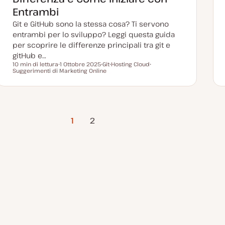
n
a
Entrambi
t
a
Git e GitHub sono la stessa cosa? Ti servono
entrambi per lo sviluppo? Leggi questa guida
per scoprire le differenze principali tra git e
gitHub e…
10 min di lettura
1 Ottobre 2025
Git
Hosting Cloud
Tempo di lettura
Suggerimenti di Marketing Online
D
A
A
A
a
r
r
r
t
g
g
g
a
o
o
o
a
m
m
m
g
e
e
e
g
n
n
n
Pagina
i
t
t
t
1
2
o
o
o
o
successiva
r
n
a
t
a