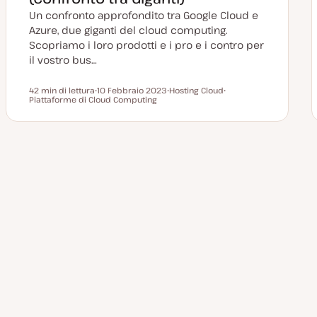
n
a
Un confronto approfondito tra Google Cloud e
t
a
Azure, due giganti del cloud computing.
Scopriamo i loro prodotti e i pro e i contro per
il vostro bus…
42 min di lettura
10 Febbraio 2023
Hosting Cloud
Tempo di lettura
Piattaforme di Cloud Computing
D
A
A
a
r
r
t
g
g
a
o
o
a
m
m
g
e
e
g
n
n
Paginazione
i
t
t
o
o
o
r
degli
n
a
t
a
articoli