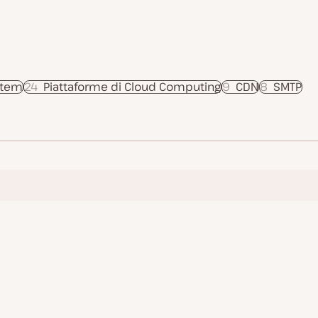
stem
24
Piattaforme di Cloud Computing
9
CDN
8
SMTP