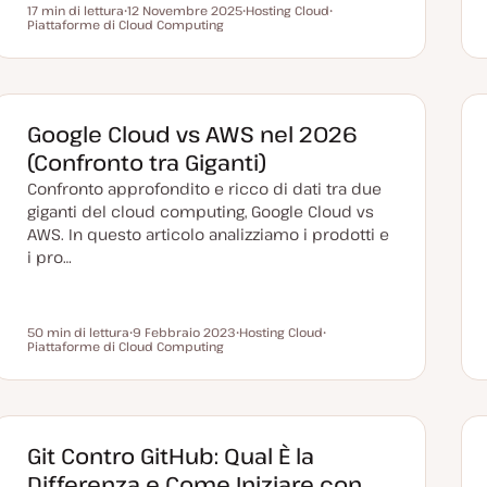
17 min di lettura
12 Novembre 2025
Hosting Cloud
Tempo di lettura
Piattaforme di Cloud Computing
D
A
A
a
r
r
t
g
g
a
o
o
a
m
m
g
e
e
g
n
n
i
t
t
Google Cloud vs AWS nel 2026
o
o
o
r
(Confronto tra Giganti)
n
a
Confronto approfondito e ricco di dati tra due
t
a
giganti del cloud computing, Google Cloud vs
AWS. In questo articolo analizziamo i prodotti e
i pro…
50 min di lettura
9 Febbraio 2023
Hosting Cloud
Tempo di lettura
Piattaforme di Cloud Computing
D
A
A
a
r
r
t
g
g
a
o
o
a
m
m
g
e
e
g
n
n
i
t
t
Git Contro GitHub: Qual È la
o
o
o
r
Differenza e Come Iniziare con