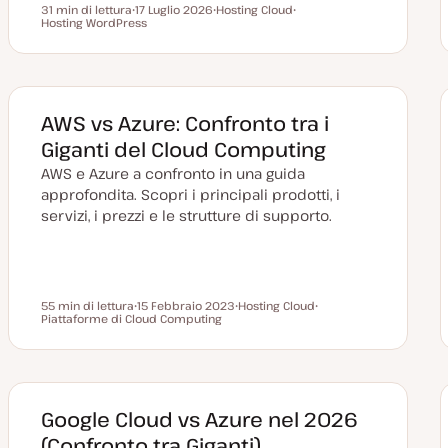
31 min di lettura
17 Luglio 2026
Hosting Cloud
Tempo di lettura
Hosting WordPress
D
A
A
a
r
r
t
g
g
a
o
o
a
m
m
g
e
e
g
n
n
i
t
t
AWS vs Azure: Confronto tra i
o
o
o
r
Giganti del Cloud Computing
n
a
AWS e Azure a confronto in una guida
t
a
approfondita. Scopri i principali prodotti, i
servizi, i prezzi e le strutture di supporto.
55 min di lettura
15 Febbraio 2023
Hosting Cloud
Tempo di lettura
Piattaforme di Cloud Computing
D
A
A
a
r
r
t
g
g
a
o
o
a
m
m
g
e
e
g
n
n
i
t
t
Google Cloud vs Azure nel 2026
o
o
o
r
(Confronto tra Giganti)