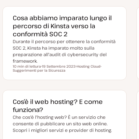
Cosa abbiamo imparato lungo il
percorso di Kinsta verso la
conformità SOC 2
Durante il percorso per ottenere la conformità
SOC 2, Kinsta ha imparato molto sulla
preparazione all'audit di cybersecurity del
framework.
10 min di lettura
19 Settembre 2023
Hosting Cloud
Tempo di lettura
Suggerimenti per la Sicurezza
D
A
A
a
r
r
t
g
g
a
o
o
a
m
m
g
e
e
g
n
n
i
t
t
Cos’è il web hosting? E come
o
o
o
r
funziona?
n
a
Che cos'è l'hosting web? È un servizio che
t
a
consente di pubblicare un sito web online.
Scopri i migliori servizi e provider di hosting.