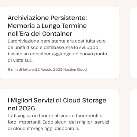
Archiviazione Persistente:
Memoria a Lungo Termine
nell’Era dei Container
L'archiviazione persistente era costituita solo
da unità disco e database, ma lo sviluppo
basato su container aggiunge un nuovo punto
di vista sui…
11 min di lettura
22 Agosto 2023
Hosting Cloud
Tempo di lettura
D
A
a
r
t
g
a
o
a
m
g
e
g
n
I Migliori Servizi di Cloud Storage
i
t
o
o
nel 2026
r
n
Tutti vogliamo tenere al sicuro documenti e
a
t
foto importanti. Ecco alcuni dei migliori servizi
a
di cloud storage oggi disponibili.