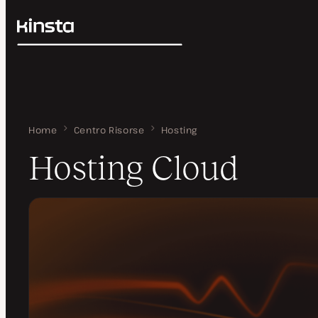
Kinsta®
Cerca
Piattaforma
Soluzioni
Accedi
Prezzi
Risorse
Contatti
Home
Hosting Cloud
Centro Risorse
Hosting
Hosting Cloud