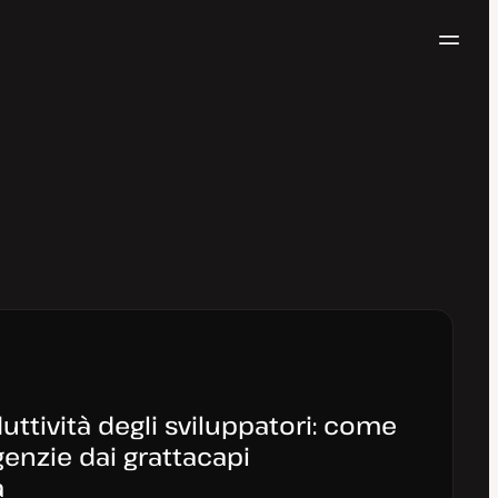
Navig
Prova gratis
duttività degli sviluppatori: come
agenzie dai grattacapi
a