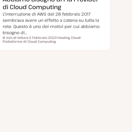
n
a
di Cloud Computing
t
a
L'interruzione di AWS del 28 febbraio 2017
sembrava avere un effetto a catena su tutta la
rete. Questo è uno dei motivi per cui abbiamo
bisogno di…
8 min di lettura
2 Febbraio 2023
Hosting Cloud
Tempo di lettura
Piattaforme di Cloud Computing
D
A
A
a
r
r
t
g
g
a
o
o
a
m
m
g
e
e
g
n
n
i
t
t
o
o
o
r
n
a
t
a