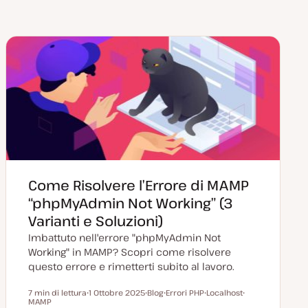
Come Risolvere l’Errore di MAMP
“phpMyAdmin Not Working” (3
Varianti e Soluzioni)
Imbattuto nell'errore "phpMyAdmin Not
Working" in MAMP? Scopri come risolvere
questo errore e rimetterti subito al lavoro.
7 min di lettura
1 Ottobre 2025
Blog
Errori PHP
Localhost
Tempo di lettura
MAMP
D
P
A
A
A