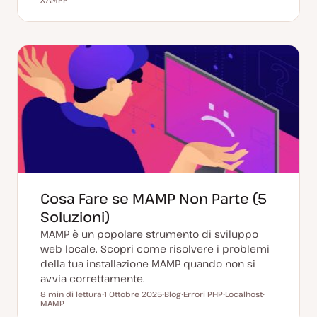
a
o
r
r
t
s
g
g
a
t
o
o
a
t
m
m
g
y
e
e
g
p
n
n
i
e
t
t
o
o
o
r
n
a
t
a
Cosa Fare se MAMP Non Parte (5
Soluzioni)
MAMP è un popolare strumento di sviluppo
web locale. Scopri come risolvere i problemi
della tua installazione MAMP quando non si
avvia correttamente.
8 min di lettura
1 Ottobre 2025
Blog
Errori PHP
Localhost
Tempo di lettura
MAMP
D
P
A
A
A
a
o
r
r
r