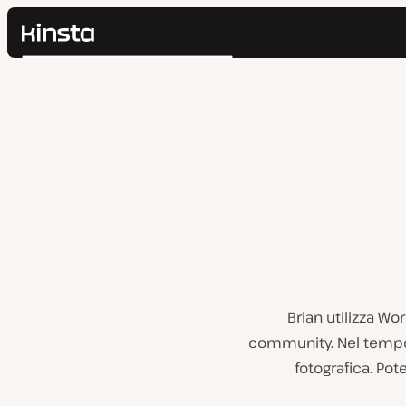
Kinsta®
Cerca
Piattaforma
Soluzioni
Accedi
Prezzi
Risorse
Contatti
Brian utilizza Wo
community. Nel tempo 
fotografica. Pot