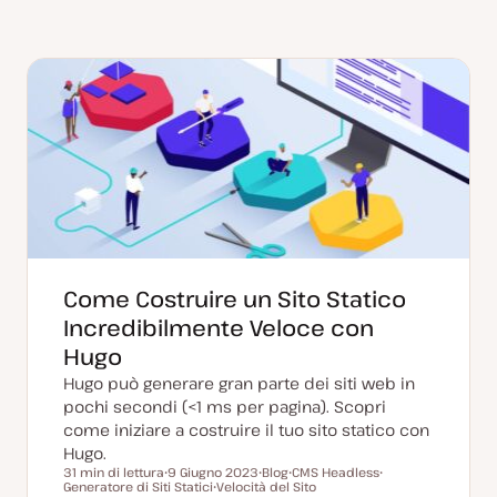
Come Costruire un Sito Statico
Incredibilmente Veloce con
Hugo
Hugo può generare gran parte dei siti web in
pochi secondi (<1 ms per pagina). Scopri
come iniziare a costruire il tuo sito statico con
Hugo.
31 min di lettura
9 Giugno 2023
Blog
CMS Headless
Tempo di lettura
Generatore di Siti Statici
D
Velocità del Sito
P
A
A