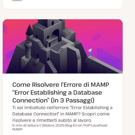
a
o
r
r
r
t
s
g
g
g
a
t
o
o
o
a
t
m
m
m
g
y
e
e
e
g
p
n
n
n
i
e
t
t
t
o
o
o
o
r
n
a
t
a
Come Risolvere l’Errore di MAMP
“Error Establishing a Database
Connection” (in 3 Passaggi)
Ti sei imbattuto nell'errore "Error Establishing a
Database Connection" in MAMP? Scopri come
risolvere e rimetterti subito al lavoro.
6 min di lettura
1 Ottobre 2025
Blog
Errori PHP
Localhost
Tempo di lettura
MAMP
D
P
A
A
A
a
o
r
r
r