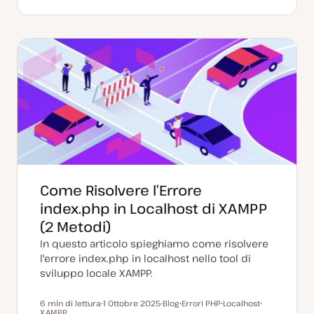
a
A
o
r
r
t
r
s
g
g
a
g
t
o
o
a
o
t
m
m
g
m
y
e
e
g
e
p
n
n
i
n
e
t
t
o
t
o
o
r
o
n
a
t
a
Come Risolvere l’Errore
index.php in Localhost di XAMPP
(2 Metodi)
In questo articolo spieghiamo come risolvere
l'errore index.php in localhost nello tool di
sviluppo locale XAMPP.
6 min di lettura
1 Ottobre 2025
Blog
Errori PHP
Localhost
Tempo di lettura
XAMPP
D
P
A
A
A