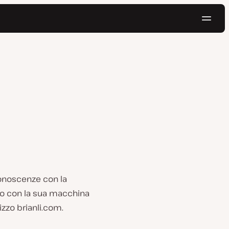
Navig
Prova gratis
 conoscenze con la
yo con la sua macchina
izzo brianli.com.