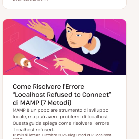
A
a
o
r
r
r
t
s
g
g
g
a
t
o
o
o
a
t
m
m
m
g
y
e
e
e
g
p
n
n
n
i
e
t
t
t
o
o
o
o
r
n
a
t
a
Come Risolvere l’Errore
“Localhost Refused to Connect”
di MAMP (7 Metodi)
MAMP è un popolare strumento di sviluppo
locale, ma può avere problemi di localhost.
Questa guida spiega come risolvere l'errore
"localhost refused…
12 min di lettura
1 Ottobre 2025
Blog
Errori PHP
Localhost
Tempo di lettura
MAMP
D
P
A
A
A