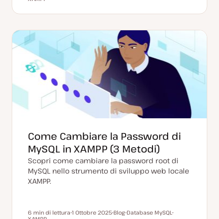
a
o
r
r
r
t
s
g
g
g
a
t
o
o
o
a
t
m
m
m
g
y
e
e
e
g
p
n
n
n
i
e
t
t
t
o
o
o
o
r
n
a
t
a
Come Cambiare la Password di
MySQL in XAMPP (3 Metodi)
Scopri come cambiare la password root di
MySQL nello strumento di sviluppo web locale
XAMPP.
6 min di lettura
1 Ottobre 2025
Blog
Database MySQL
Tempo di lettura
XAMPP
D
P
A
A