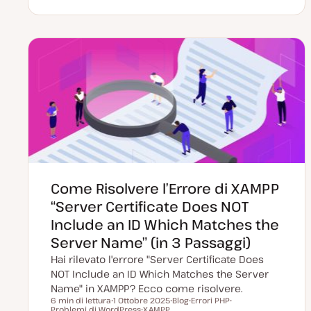
a
o
r
t
s
g
a
t
o
a
t
m
g
y
e
g
p
n
i
e
t
o
o
r
n
a
t
a
Come Risolvere l’Errore di XAMPP
“Server Certificate Does NOT
Include an ID Which Matches the
Server Name” (in 3 Passaggi)
Hai rilevato l'errore "Server Certificate Does
NOT Include an ID Which Matches the Server
Name" in XAMPP? Ecco come risolvere.
6 min di lettura
1 Ottobre 2025
Blog
Errori PHP
Tempo di lettura
Problemi di WordPress
D
XAMPP
P
A
A