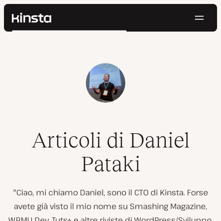
Navig
Kinsta®
Cerca
Piattaforma
Soluzioni
Accedi
Prova gratis
Prezzi
Risorse
Contatti
Articoli di Daniel
Pataki
"Ciao, mi chiamo Daniel, sono il CTO di Kinsta. Forse
avete già visto il mio nome su Smashing Magazine,
WPMU Dev, Tuts+ e altre riviste di WordPress/Sviluppo.