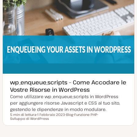
wp_enqueue_scripts – Come Accodare le
Vostre Risorse in WordPress
Come utilizzare wp_enqueue_scripts in WordPress
per aggiungere risorse Javascript e CSS al tuo sito,
gestendo le dipendenze in modo modulare.
5 min di lettura
1 Febbraio 2023
Blog
Funzione PHP
Tempo di lettura
Sviluppo di WordPress
D
P
A
A
a
o
r
r
t
s
g
g
a
t
o
o
a
t
m
m