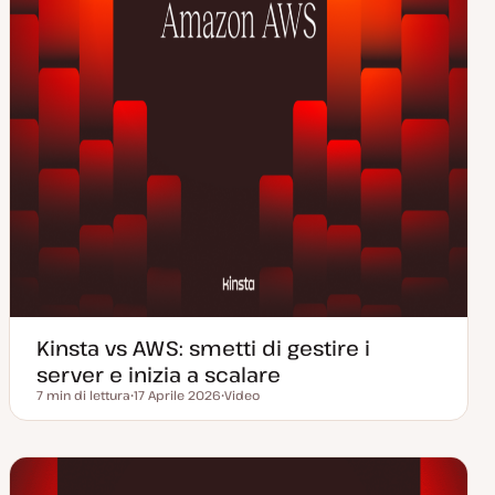
a
t
o
Kinsta vs AWS: smetti di gestire i
server e inizia a scalare
7 min di lettura
17 Aprile 2026
Video
Tempo di lettura
D
T
a
i
t
p
a
o
a
d
g
i