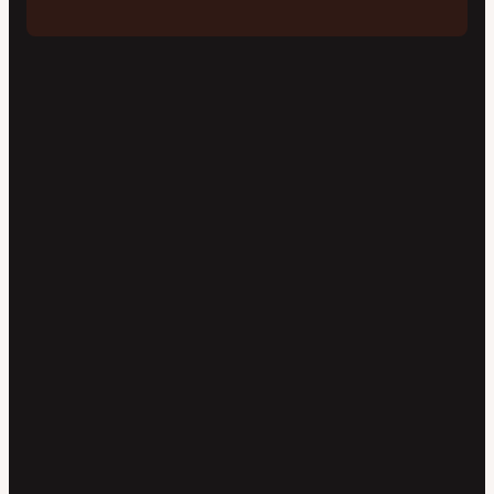
Riproduci
video