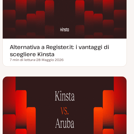
Alternativa a Register.it: i vantaggi di
scegliere Kinsta
7 min di lettura
28 Maggio 2026
Tempo di lettura
D
a
t
a
a
g
g
i
o
r
n
a
t
a