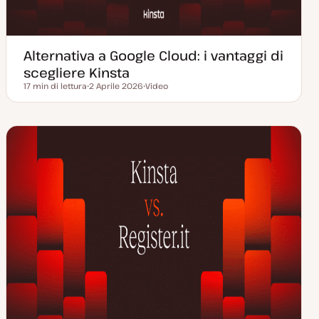
Alternativa a Google Cloud: i vantaggi di
scegliere Kinsta
17 min di lettura
2 Aprile 2026
Video
Tempo di lettura
D
T
a
i
t
p
a
o
a
d
g
i
g
c
i
o
o
n
r
t
n
e
a
n
t
u
a
t
o