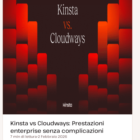
g
c
i
o
o
n
r
t
n
e
a
n
t
u
a
t
o
Kinsta vs Cloudways: Prestazioni
enterprise senza complicazioni
7 min di lettura
2 Febbraio 2026
Tempo di lettura