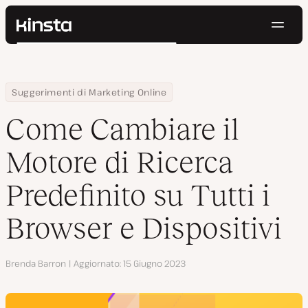
Navig
Kinsta®
Cerca
Piattaforma
Soluzioni
Accedi
Prova gratis
Home
Centro Risorse
Blog
Come Cambiare il Motore di Ricerca Predefinito su Tutti i Browser
Suggerimenti di Marketing Online
Prezzi
Risorse
Come Cambiare il
Contatti
Motore di Ricerca
Predefinito su Tutti i
Browser e Dispositivi
Autore
Brenda Barron
Aggiornato
15 Giugno 2023