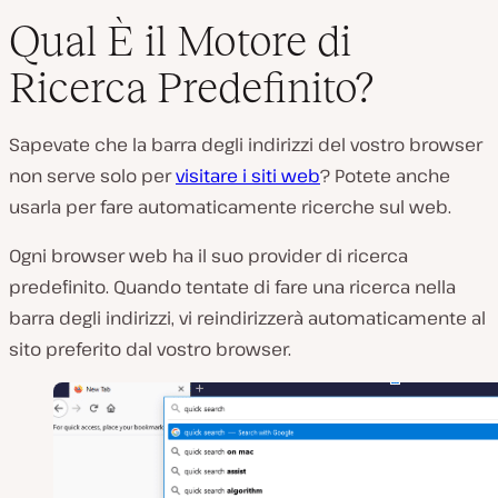
Qual È il Motore di
Ricerca Predefinito?
R
i
Sapevate che la barra degli indirizzi del vostro browser
p
r
non serve solo per
visitare i siti web
? Potete anche
o
d
usarla per fare automaticamente ricerche sul web.
u
c
i
Ogni browser web ha il suo provider di ricerca
v
predefinito. Quando tentate di fare una ricerca nella
i
d
barra degli indirizzi, vi reindirizzerà automaticamente al
e
o
sito preferito dal vostro browser.