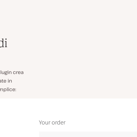
di
 plugin crea
te in
mplice: