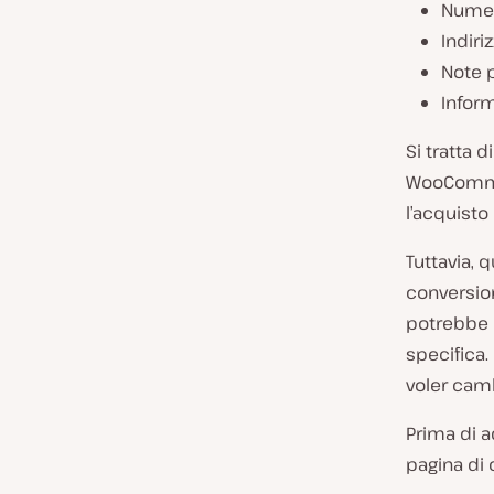
Numer
Indiri
Note p
Inform
Si tratta 
WooCommer
l’acquisto
Tuttavia, 
conversion
potrebbe no
specifica.
voler camb
Prima di a
pagina di