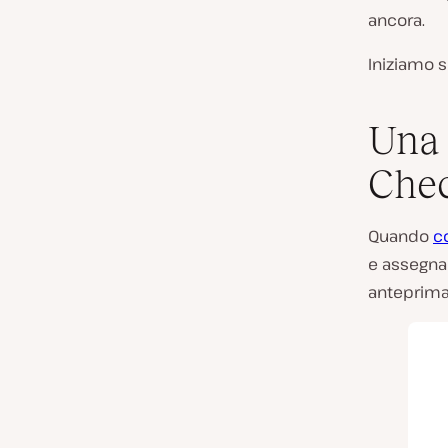
ancora.
Iniziamo s
Una 
Che
Quando
c
e assegna 
anteprima 