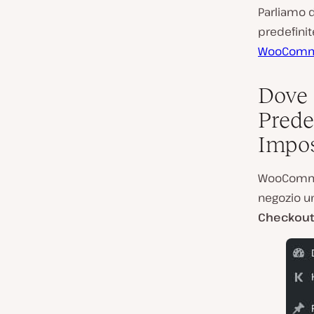
Parliamo d
predefinite
WooComm
Dove 
Prede
Impos
WooCommer
negozio un
Checkou