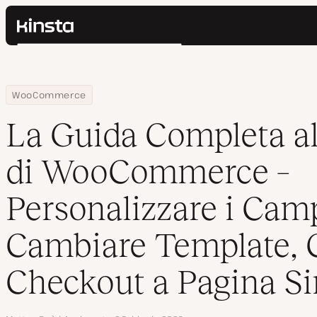
Kinsta®
Cerca
Piattaforma
Soluzioni
Accedi
Home
Centro Risorse
Blog
La Guida Completa al Checkout di WooCommerce – Personalizzare
WooCommerce
Prezzi
Risorse
La Guida Completa a
Contatti
di WooCommerce –
Personalizzare i Camp
Cambiare Template, 
Checkout a Pagina Si