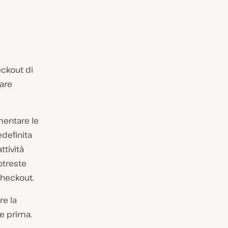
eckout di
are
mentare le
edefinita
ttività
otreste
checkout.
re la
e prima.