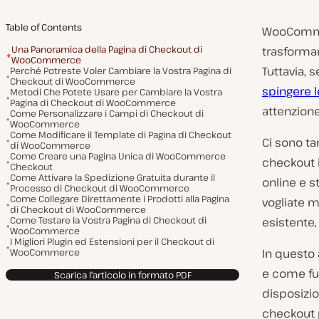
Table of Contents
WooCommer
Una Panoramica della Pagina di Checkout di
trasforma
WooCommerce
Tuttavia, 
Perché Potreste Voler Cambiare la Vostra Pagina di
Checkout di WooCommerce
spingere l
Metodi Che Potete Usare per Cambiare la Vostra
Pagina di Checkout di WooCommerce
attenzion
Come Personalizzare i Campi di Checkout di
WooCommerce
Come Modificare il Template di Pagina di Checkout
Ci sono ta
di WooCommerce
Come Creare una Pagina Unica di WooCommerce
checkout 
Checkout
Come Attivare la Spedizione Gratuita durante il
online e s
Processo di Checkout di WooCommerce
Come Collegare Direttamente i Prodotti alla Pagina
vogliate m
di Checkout di WooCommerce
Come Testare la Vostra Pagina di Checkout di
esistente,
WooCommerce
I Migliori Plugin ed Estensioni per il Checkout di
WooCommerce
In questo
e come fun
Scarica l'articolo in formato PDF
disposizio
checkout p