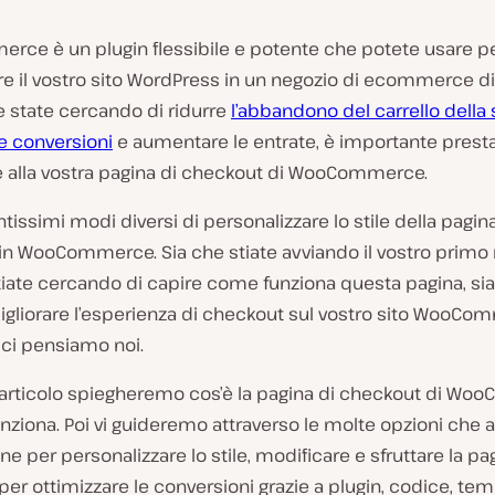
ce è un plugin flessibile e potente che potete usare p
re il vostro sito WordPress in un negozio di ecommerce d
se state cercando di ridurre
l’abbandono del carrello della
e conversioni
e aumentare le entrate, è importante prest
e alla vostra pagina di checkout di WooCommerce.
ntissimi modi diversi di personalizzare lo stile della pagina
in WooCommerce. Sia che stiate avviando il vostro primo
tiate cercando di capire come funziona questa pagina, si
igliorare l’esperienza di checkout sul vostro sito WooCo
 ci pensiamo noi.
 articolo spiegheremo cos’è la pagina di checkout di W
ziona. Poi vi guideremo attraverso le molte opzioni che a
ne per personalizzare lo stile, modificare e sfruttare la pa
er ottimizzare le conversioni grazie a plugin, codice, temi