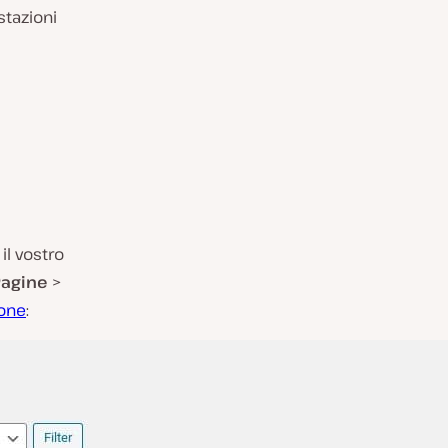
stazioni
l vostro
Pagine
>
ione
: