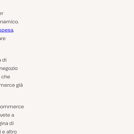
er
inamico.
 spesa
,
are
 di
 negozio
a che
mmerce già
ooCommerce
vete a
gina di
 e altro