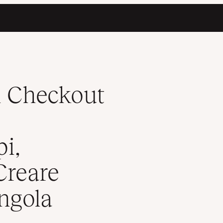
 i Campi, Cambiare Template, Creare Checkout a Pagina Singola
l Checkout
i,
Creare
ngola