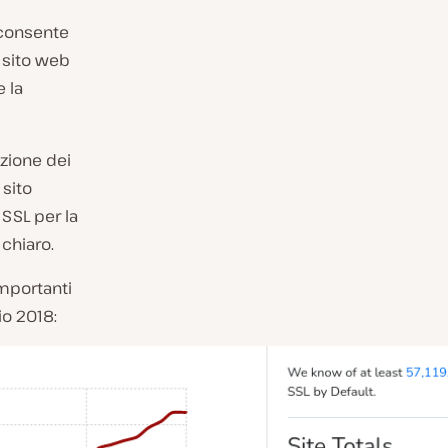
 consente
n sito web
 la
izione dei
 sito
 SSL per la
chiaro.
importanti
io 2018: