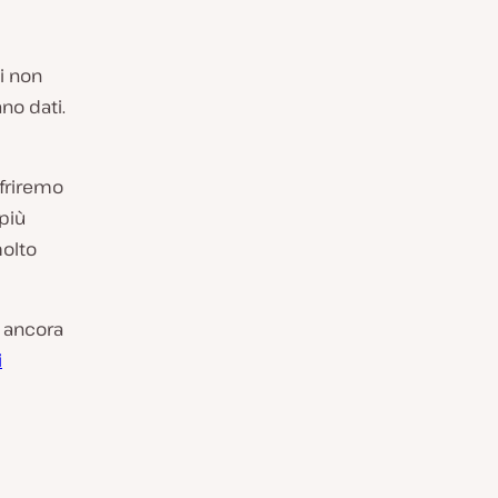
ti non
no dati.
ffriremo
 più
molto
o ancora
i