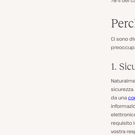
78% dei ca
Perc
Ci sono di
preoccupar
1. Sic
Naturalmen
sicurezza.
da una
co
informazio
elettronic
requisito 
vostra res