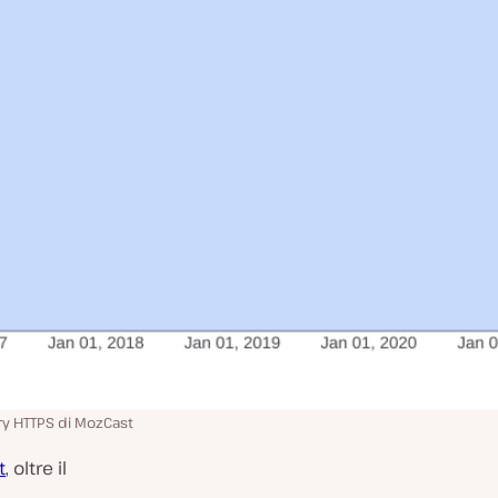
y HTTPS di MozCast
t
, oltre il