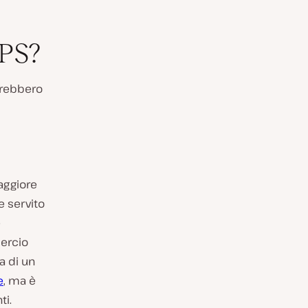
TPS?
ovrebbero
aggiore
e servito
e
mercio
a di un
e
, ma è
ti.