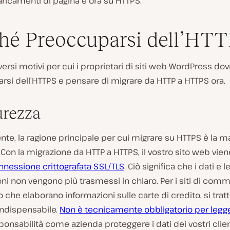
ricamenti di pagina è ora su HTTPS.
hé Preoccuparsi dell’HT
versi motivi per cui i proprietari di siti web WordPress d
si dell’HTTPS e pensare di migrare da HTTP a HTTPS ora.
urezza
te, la ragione principale per cui migrare su HTTPS è la m
 Con la migrazione da HTTP a HTTPS, il vostro sito web vien
nnessione crittografata SSL/TLS
. Ciò significa che i dati e l
ni non vengono più trasmessi in chiaro. Per i siti di com
o che elaborano informazioni sulle carte di credito, si tratt
indispensabile.
Non è tecnicamente obbligatorio per legg
ponsabilità come azienda proteggere i dati dei vostri clien