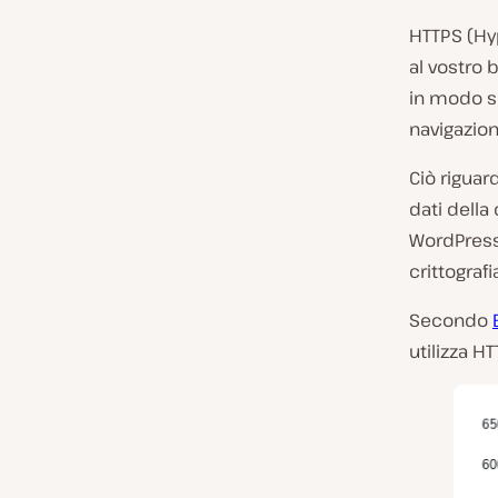
HTTPS (Hy
al vostro 
in modo si
navigazion
Ciò riguar
dati della
WordPress.
crittograf
Secondo
utilizza H