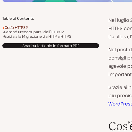
Table of Contents
Nel luglio
Cos’è HTTPS?
HTTPS com
Perché Preoccuparsi dell’HTTPS?
Da allora,
Guida alla Migrazione da HTTP a HTTPS
Scarica l'articolo in formato PDF
Nel post 
consigli pr
agevole po
importante
Grazie ai 
più preci
WordPres
Cos