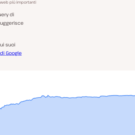
ti web più importanti
uery di
 suggerisce
ui suoi
 di Google