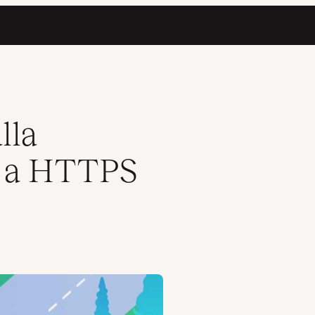
ss
lla
P a HTTPS