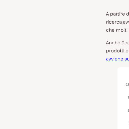
A partire
ricerca av
che molti 
Anche Goog
prodotti e
avviene s