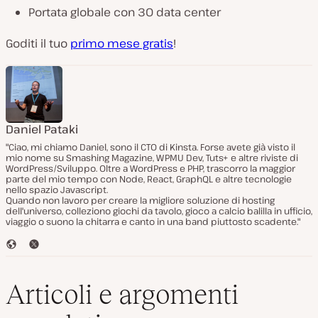
Portata globale con 30 data center
Goditi il tuo
primo mese gratis
!
Daniel Pataki
"Ciao, mi chiamo Daniel, sono il CTO di Kinsta. Forse avete già visto il
mio nome su Smashing Magazine, WPMU Dev, Tuts+ e altre riviste di
WordPress/Sviluppo. Oltre a WordPress e PHP, trascorro la maggior
parte del mio tempo con Node, React, GraphQL e altre tecnologie
nello spazio Javascript.
Quando non lavoro per creare la migliore soluzione di hosting
dell'universo, colleziono giochi da tavolo, gioco a calcio balilla in ufficio,
viaggio o suono la chitarra e canto in una band piuttosto scadente."
S
T
i
w
t
i
o
t
Articoli e argomenti
W
t
e
e