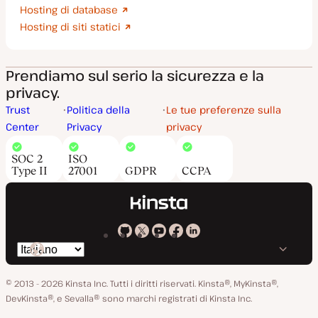
Hosting di database
Hosting di siti statici
Prendiamo sul serio la sicurezza e la
privacy.
Trust
Politica della
Le tue preferenze sulla
Center
Privacy
privacy
SOC 2
ISO
Type II
27001
GDPR
CCPA
Kinsta
Kinsta
Kinsta
Kinsta
Kinsta
Cambia
su
su
su
su
su
lingua
GitHub
X
YouTube
Facebook
LinkedIn
© 2013 - 2026 Kinsta Inc. Tutti i diritti riservati.
Kinsta®, MyKinsta®,
DevKinsta®, e Sevalla® sono marchi registrati di Kinsta Inc.