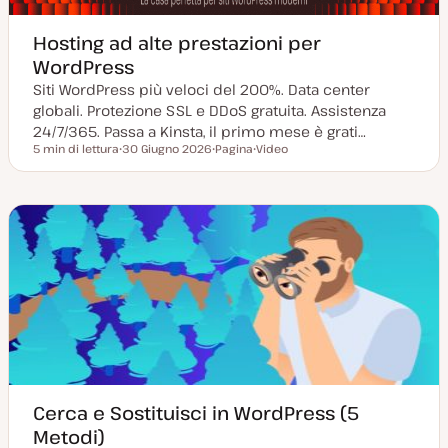
Hosting ad alte prestazioni per
WordPress
Siti WordPress più veloci del 200%. Data center
globali. Protezione SSL e DDoS gratuita. Assistenza
24/7/365. Passa a Kinsta, il primo mese è grati…
5 min di lettura
30 Giugno 2026
Pagina
Video
Tempo di lettura
D
P
T
a
o
i
t
s
p
a
t
o
a
t
d
g
y
i
g
p
c
i
e
o
o
n
r
t
n
e
a
n
t
u
a
t
o
Cerca e Sostituisci in WordPress (5
Metodi)