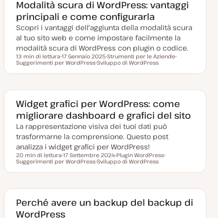
g
n
n
Modalità scura di WordPress: vantaggi
i
t
t
principali e come configurarla
o
o
o
r
Scopri i vantaggi dell'aggiunta della modalità scura
n
a
al tuo sito web e come impostare facilmente la
t
a
modalità scura di WordPress con plugin o codice.
13 min di lettura
17 Gennaio 2025
Strumenti per le Aziende
Tempo di lettura
Suggerimenti per WordPress
D
Sviluppo di WordPress
A
A
a
A
r
r
t
r
g
g
a
g
o
o
a
o
m
m
g
m
e
e
g
e
n
n
Widget grafici per WordPress: come
i
n
t
t
migliorare dashboard e grafici del sito
o
t
o
o
r
o
La rappresentazione visiva dei tuoi dati può
n
a
trasformarne la comprensione. Questo post
t
a
analizza i widget grafici per WordPress!
20 min di lettura
17 Settembre 2024
Plugin WordPress
Tempo di lettura
Suggerimenti per WordPress
D
Sviluppo di WordPress
A
A
a
A
r
r
t
r
g
g
a
g
o
o
a
o
m
m
g
m
e
e
g
e
n
n
Perché avere un backup del backup di
i
n
t
t
WordPress
o
t
o
o