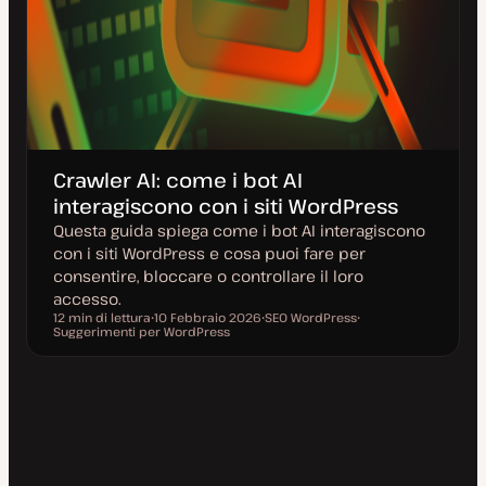
Crawler AI: come i bot AI
interagiscono con i siti WordPress
Questa guida spiega come i bot AI interagiscono
con i siti WordPress e cosa puoi fare per
consentire, bloccare o controllare il loro
accesso.
12 min di lettura
10 Febbraio 2026
SEO WordPress
Tempo di lettura
Suggerimenti per WordPress
D
A
A
a
r
r
t
g
g
a
o
o
a
m
m
g
e
e
g
n
n
i
t
t
o
o
o
r
n