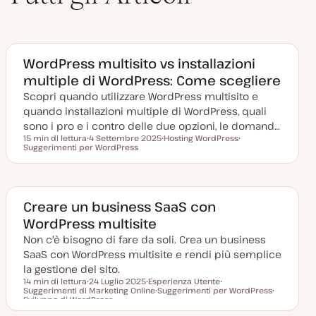
WordPress multisito vs installazioni
multiple di WordPress: Come scegliere
Scopri quando utilizzare WordPress multisito e
quando installazioni multiple di WordPress, quali
sono i pro e i contro delle due opzioni, le domand…
15 min di lettura
4 Settembre 2025
Hosting WordPress
Tempo di lettura
Suggerimenti per WordPress
D
A
A
a
r
r
t
g
g
a
o
o
a
m
m
g
e
e
g
n
n
Creare un business SaaS con
i
t
t
WordPress multisite
o
o
o
r
Non c'è bisogno di fare da soli. Crea un business
n
a
SaaS con WordPress multisite e rendi più semplice
t
a
la gestione del sito.
14 min di lettura
24 Luglio 2025
Esperienza Utente
Suggerimenti di Marketing Online
D
A
Suggerimenti per WordPress
A
Tempo di lettura
Sviluppo di WordPress
a
r
A
r
A
t
g
r
g
r