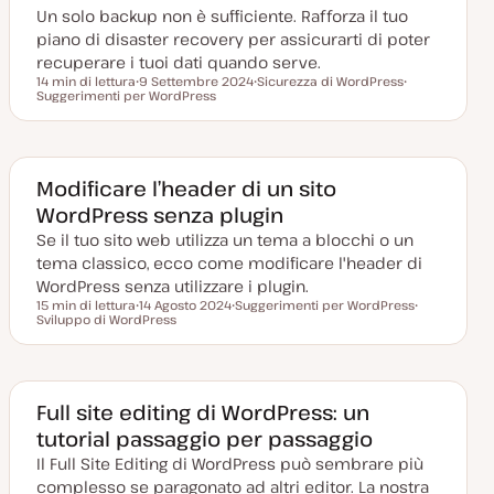
r
o
Un solo backup non è sufficiente. Rafforza il tuo
n
a
piano di disaster recovery per assicurarti di poter
t
a
recuperare i tuoi dati quando serve.
14 min di lettura
9 Settembre 2024
Sicurezza di WordPress
Tempo di lettura
Suggerimenti per WordPress
D
A
A
a
r
r
t
g
g
a
o
o
a
m
m
g
e
e
g
n
n
Modificare l’header di un sito
i
t
t
WordPress senza plugin
o
o
o
r
Se il tuo sito web utilizza un tema a blocchi o un
n
a
tema classico, ecco come modificare l'header di
t
a
WordPress senza utilizzare i plugin.
15 min di lettura
14 Agosto 2024
Suggerimenti per WordPress
Tempo di lettura
Sviluppo di WordPress
D
A
A
a
r
r
t
g
g
a
o
o
a
m
m
g
e
e
g
n
n
Full site editing di WordPress: un
i
t
t
tutorial passaggio per passaggio
o
o
o
r
Il Full Site Editing di WordPress può sembrare più
n
a
complesso se paragonato ad altri editor. La nostra
t