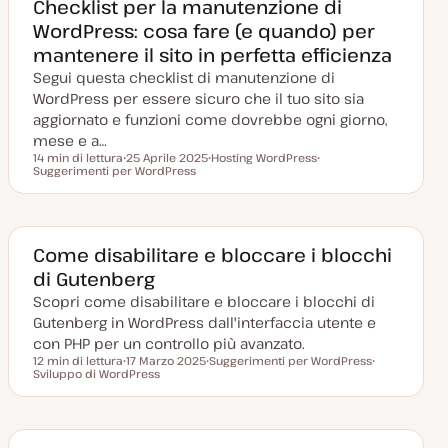
g
e
Checklist per la manutenzione di
g
n
WordPress: cosa fare (e quando) per
i
t
o
o
mantenere il sito in perfetta efficienza
r
n
Segui questa checklist di manutenzione di
a
t
WordPress per essere sicuro che il tuo sito sia
a
aggiornato e funzioni come dovrebbe ogni giorno,
mese e a…
14 min di lettura
25 Aprile 2025
Hosting WordPress
Tempo di lettura
Suggerimenti per WordPress
D
A
A
a
r
r
t
g
g
a
o
o
a
m
m
g
e
e
g
n
n
Come disabilitare e bloccare i blocchi
i
t
t
di Gutenberg
o
o
o
r
Scopri come disabilitare e bloccare i blocchi di
n
a
Gutenberg in WordPress dall'interfaccia utente e
t
a
con PHP per un controllo più avanzato.
12 min di lettura
17 Marzo 2025
Suggerimenti per WordPress
Tempo di lettura
Sviluppo di WordPress
D
A
A
a
r
r
t
g
g
a
o
o
a
m
m
g
e
e