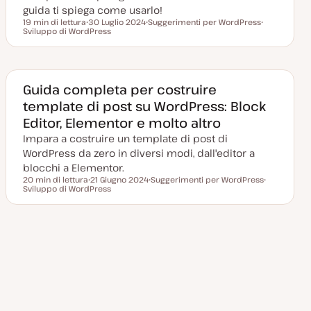
a
guida ti spiega come usarlo!
19 min di lettura
30 Luglio 2024
Suggerimenti per WordPress
Tempo di lettura
Sviluppo di WordPress
D
A
A
a
r
r
t
g
g
a
o
o
a
m
m
g
e
e
g
n
n
Guida completa per costruire
i
t
t
template di post su WordPress: Block
o
o
o
r
Editor, Elementor e molto altro
n
a
Impara a costruire un template di post di
t
a
WordPress da zero in diversi modi, dall'editor a
blocchi a Elementor.
20 min di lettura
21 Giugno 2024
Suggerimenti per WordPress
Tempo di lettura
Sviluppo di WordPress
D
A
A
a
r
r
t
g
g
a
o
o
a
m
m
g
e
e
Pagina
Paginazione
g
n
n
1
2
3
…
10
i
t
t
successiva
o
o
o
r
degli
n
a
t
articoli
a