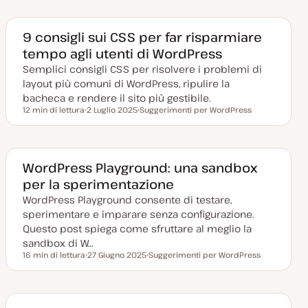
a
o
g
o
g
a
m
o
m
o
g
e
m
e
m
g
n
e
n
e
9 consigli sui CSS per far risparmiare
i
t
n
t
n
o
o
t
o
t
tempo agli utenti di WordPress
r
o
o
n
Semplici consigli CSS per risolvere i problemi di
a
t
layout più comuni di WordPress, ripulire la
a
bacheca e rendere il sito più gestibile.
12 min di lettura
2 Luglio 2025
Suggerimenti per WordPress
Tempo di lettura
D
A
a
r
t
g
a
o
a
m
g
e
WordPress Playground: una sandbox
g
n
per la sperimentazione
i
t
o
o
WordPress Playground consente di testare,
r
n
sperimentare e imparare senza configurazione.
a
t
Questo post spiega come sfruttare al meglio la
a
sandbox di W…
16 min di lettura
27 Giugno 2025
Suggerimenti per WordPress
Tempo di lettura
D
A
a
r
t
g
a
o
a
m