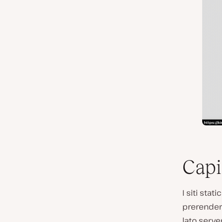
Capir
I siti sta
prerenderi
lato server