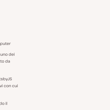
mputer
e uno dei
to da
tsbyJS
vi con cui
o il