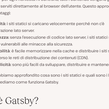
 serviti direttamente al browser dell’utente. Questo appro
ntaggi:
tà:
i siti statici si caricano velocemente perché non c’è
azione lato server.
ezza:
senza l’esecuzione di codice lato server, i siti static
ulnerabili alle minacce alla sicurezza.
ilità
: è facile memorizzare nella cache e distribuire i siti 
erso le reti di distribuzione dei contenuti (CDN).
icità:
sono più facili da sviluppare, distribuire e mantene
biamo approfondito cosa sono i siti statici e quali sono i 
 vediamo come funziona Gatsby.
è Gatsby?