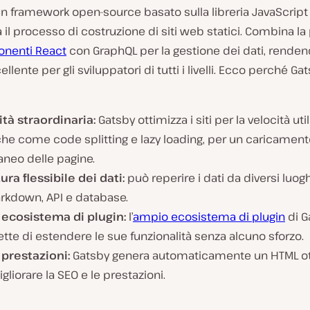
un framework open-source basato sulla libreria JavaScrip
 il processo di costruzione di siti web statici. Combina l
nenti React
con GraphQL per la gestione dei dati, rende
llente per gli sviluppatori di tutti i livelli. Ecco perché Gat
ità straordinaria:
Gatsby ottimizza i siti per la velocità ut
he come code splitting e lazy loading, per un caricament
aneo delle pagine.
ura flessibile dei dati:
può reperire i dati da diversi luoghi
arkdown, API e database.
 ecosistema di plugin:
l’
ampio ecosistema di plugin
di G
te di estendere le sue funzionalità senza alcuno sforzo.
 prestazioni:
Gatsby genera automaticamente un HTML ot
gliorare la SEO e le prestazioni.