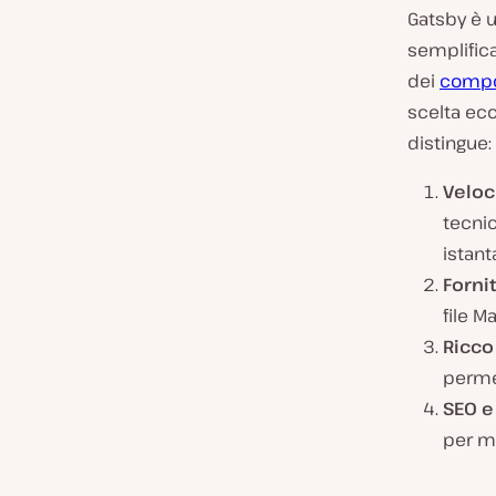
Gatsby è 
semplifica
dei
compo
scelta ecce
distingue:
Veloc
tecnic
istant
Fornit
file M
Ricco
permet
SEO e
per mi