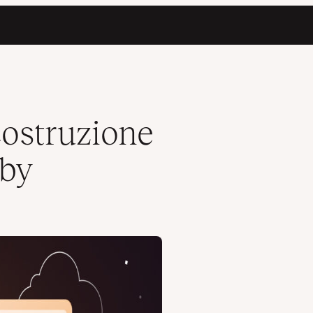
costruzione
sby