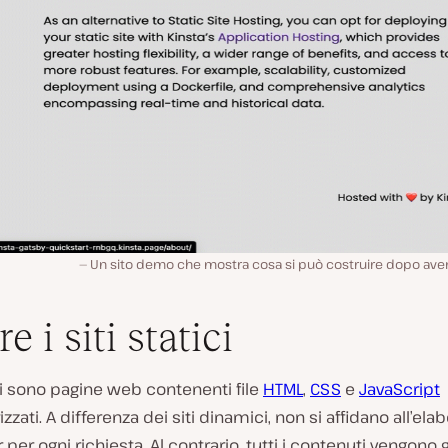
Un sito demo che mostra cosa si può costruire dopo aver 
e i siti statici
tici sono pagine web contenenti file
HTML
,
CSS
e
JavaScript
zzati. A differenza dei siti dinamici, non si affidano all’ela
 per ogni richiesta. Al contrario, tutti i contenuti vengono 