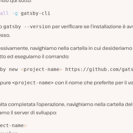
do qui sotto:
all
-g
 gatsby-cli
mo
per verificare se l’installazione è a
gatsby --version
sso.
sivamente, navighiamo nella cartella in cui desideriamo 
tto ed eseguiamo il comando:
by new 
<
project-name
>
 https://github.com/gat
 pure
con il nome che preferite per il v
<project-name>
lta completata l’operazione, navighiamo nella cartella de
amo il server di sviluppo:
ect-name
>