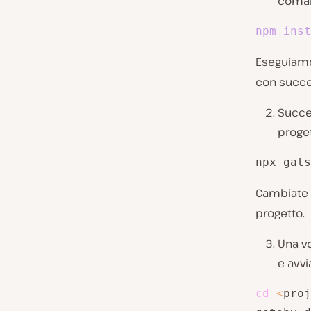
coman
npm
inst
Eseguia
con succe
Succes
proge
npx gats
Cambiate
progetto.
Una vo
e avvi
cd
<
proj