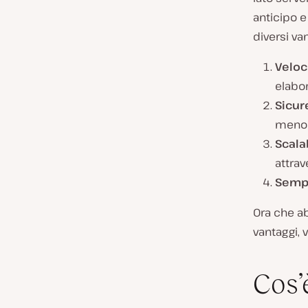
anticipo e
diversi va
Veloci
elabor
Sicur
meno v
Scalab
attrav
Sempl
Ora che ab
vantaggi,
Cos’