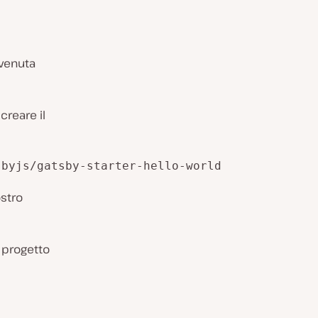
vvenuta
creare il
sbyjs/gatsby-starter-hello-world
ostro
l progetto