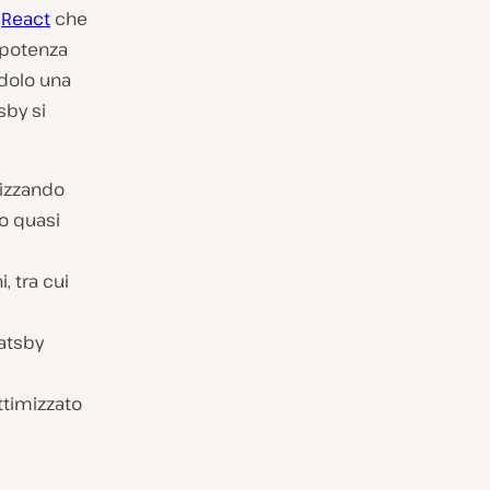
t
React
che
a potenza
ndolo una
sby si
ilizzando
o quasi
, tra cui
atsby
timizzato