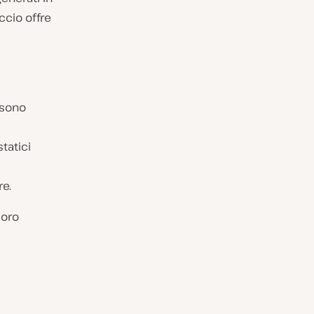
ccio offre
i sono
statici
re.
loro