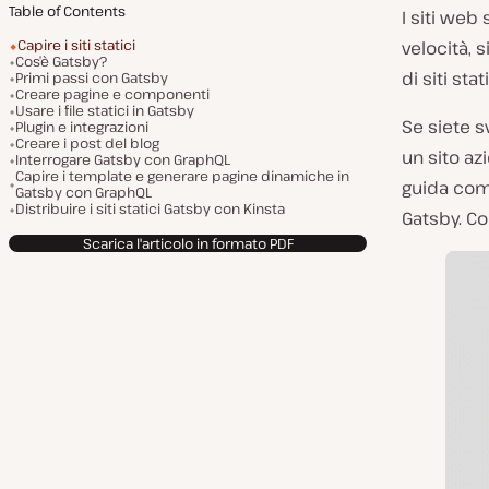
Table of Contents
I siti web 
Capire i siti statici
velocità, 
Cos’è Gatsby?
di siti sta
Primi passi con Gatsby
Creare pagine e componenti
Usare i file statici in Gatsby
Se siete s
Plugin e integrazioni
Creare i post del blog
un sito az
Interrogare Gatsby con GraphQL
Capire i template e generare pagine dinamiche in
guida com
Gatsby con GraphQL
Distribuire i siti statici Gatsby con Kinsta
Gatsby. Co
Scarica l'articolo in formato PDF