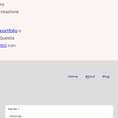
oro
 creazione
 portfolio
o
. Questa
tici
con