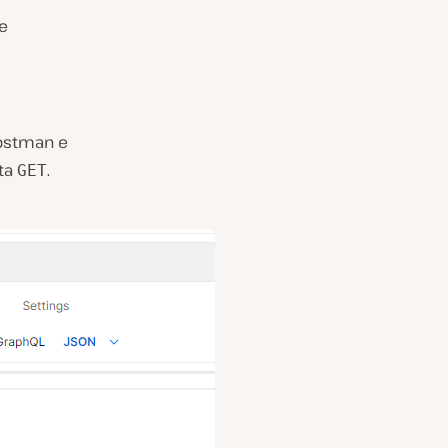
le
Postman e
sta
.
GET