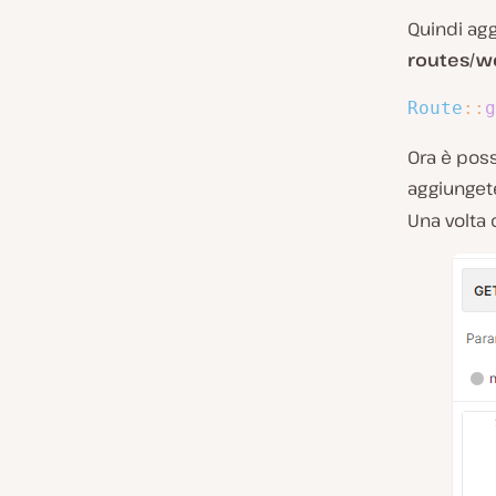
Quindi agg
routes/w
Route
::
g
Ora è poss
aggiunge
Una volta 