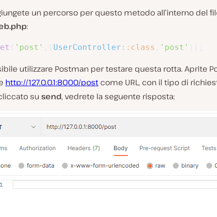
iungete un percorso per questo metodo all’interno del fi
eb.php
:
et
(
'post'
,
[
UserController
::
class
,
'post'
]
)
;
ibile utilizzare Postman per testare questa rotta. Aprite 
te
http://127.0.0.1:8000/post
come URL, con il tipo di richie
cliccato su
send
, vedrete la seguente risposta: