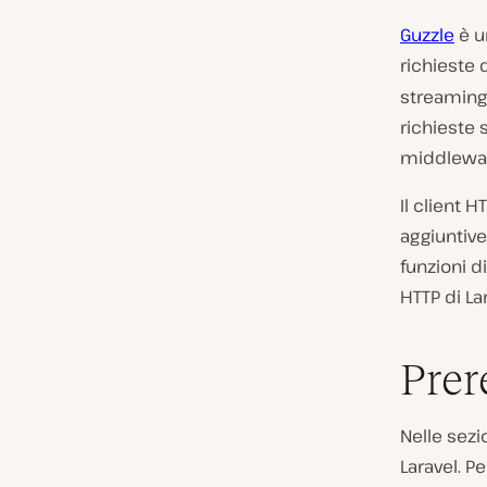
Guzzle
è u
richieste 
streaming 
richieste 
middlewar
Il client 
aggiuntive.
funzioni d
HTTP di La
Prer
Nelle sezi
Laravel. Pe