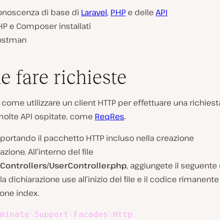
onoscenza di base di
Laravel
,
PHP
e delle
API
HP e Composer installati
ostman
 fare richieste
 come utilizzare un client HTTP per effettuare una richiest
 molte API ospitate, come
ReqRes
.
mportando il pacchetto HTTP incluso nella creazione
azione. All’interno del file
Controllers/UserController.php
, aggiungete il seguente
la dichiarazione use all’inizio del file e il codice rimanente 
ione index.
minate
\
Support
\
Facades
\
Http
;