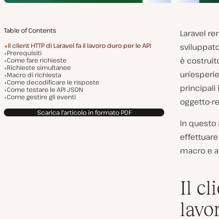
Table of Contents
Laravel re
Il client HTTP di Laravel fa il lavoro duro per le API
sviluppato
Prerequisiti
è costruit
Come fare richieste
Richieste simultanee
un’esperie
Macro di richiesta
Come decodificare le risposte
principali
Come testare le API JSON
Come gestire gli eventi
oggetto-re
Scarica l'articolo in formato PDF
In questo 
effettuare
macro e al
Il c
lavo