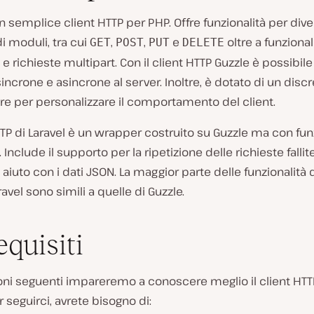
n semplice client HTTP per PHP. Offre funzionalità per div
di moduli, tra cui
,
,
e
oltre a funzional
GET
POST
PUT
DELETE
e richieste multipart. Con il client HTTP Guzzle è possibile
sincrone e asincrone al server. Inoltre, è dotato di un disc
e per personalizzare il comportamento del client.
HTTP di Laravel è un wrapper costruito su Guzzle ma con fun
 Include il supporto per la ripetizione delle richieste falli
i aiuto con i dati JSON. La maggior parte delle funzionalità d
ravel sono simili a quelle di Guzzle.
equisiti
oni seguenti impareremo a conoscere meglio il client HTT
r seguirci, avrete bisogno di: