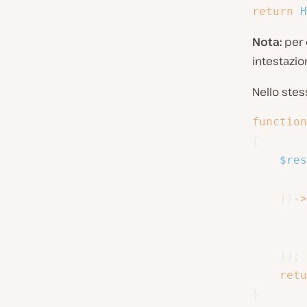
return
H
Nota:
per 
intestazio
Nello stes
function
{
$res
]
)
->
]
)
;
retu
}