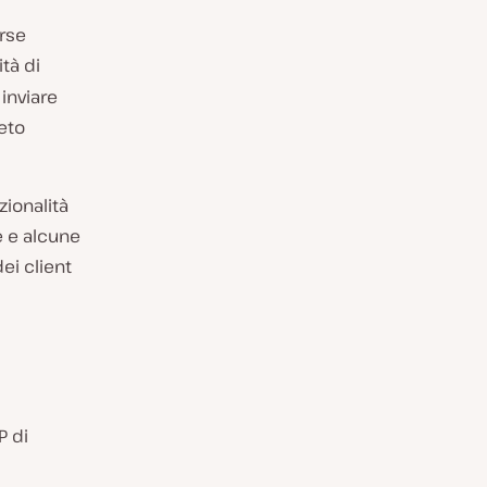
erse
ità di
 inviare
reto
zionalità
te e alcune
ei client
P di