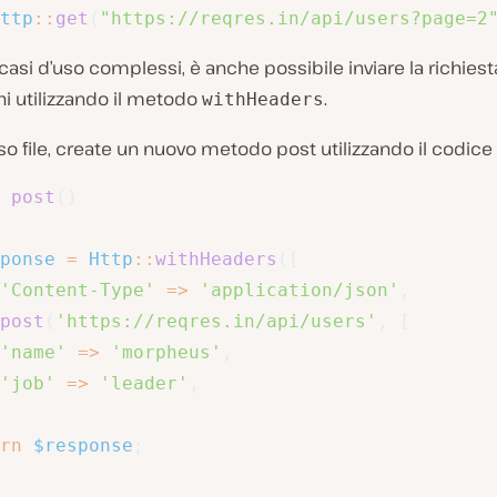
ttp
::
get
(
"https://reqres.in/api/users?page=2
casi d’uso complessi, è anche possibile inviare la richiest
ni utilizzando il metodo
.
withHeaders
so file, create un nuovo metodo post utilizzando il codice
post
(
)
ponse
=
Http
::
withHeaders
(
[
'Content-Type'
=>
'application/json'
,
post
(
'https://reqres.in/api/users'
,
[
'name'
=>
'morpheus'
,
'job'
=>
'leader'
,
rn
$response
;