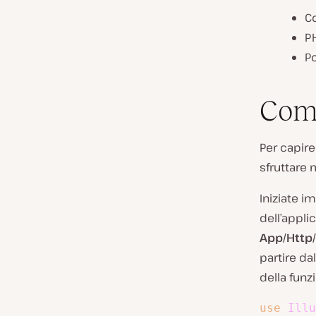
C
P
P
Come
Per capire
sfruttare
Iniziate i
dell’applic
App/Http/
partire dal
della funz
use
Illu