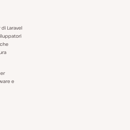
 di Laravel
viluppatori
iche
ura
per
eware e