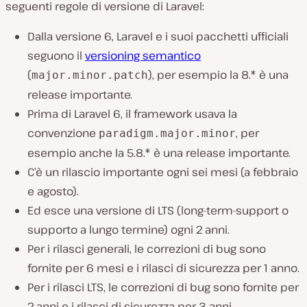
seguenti regole di versione di Laravel:
Dalla versione 6, Laravel e i suoi pacchetti ufficiali
seguono il
versioning semantico
(
), per esempio la 8.* è una
major.minor.patch
release importante.
Prima di Laravel 6, il framework usava la
convenzione
, per
paradigm.major.minor
esempio anche la 5.8.* è una release importante.
C’è un rilascio importante ogni sei mesi (a febbraio
e agosto).
Ed esce una versione di LTS (long-term-support o
supporto a lungo termine) ogni 2 anni.
Per i rilasci generali, le correzioni di bug sono
fornite per 6 mesi e i rilasci di sicurezza per 1 anno.
Per i rilasci LTS, le correzioni di bug sono fornite per
2 anni e i rilasci di sicurezza per 3 anni.