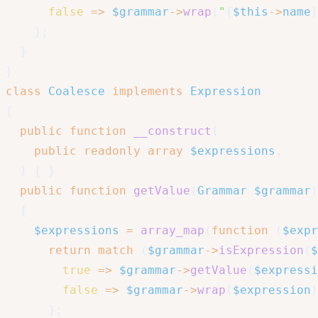
false
=>
$grammar
->
wrap
(
"
{
$this
->
name
}
}
;
}
}
class
Coalesce
implements
Expression
{
public
function
__construct
(
public
readonly
array
$expressions
,
)
{
}
public
function
getValue
(
Grammar
$grammar
)
{
$expressions
=
array_map
(
function
(
$expr
return
match
(
$grammar
->
isExpression
(
$
true
=>
$grammar
->
getValue
(
$expressi
false
=>
$grammar
->
wrap
(
$expression
)
}
;