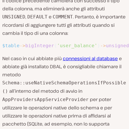
Il codice precedente cambierà con successo il tipo
della colonna, ma eliminerà anche gli attributi
,
e
. Pertanto, è importante
UNSIGNED
DEFAULT
COMMENT
ricordarsi di aggiungere tutti gli attributi quando si
cambia il tipo di una colonna:
$table
->
bigInteger
(
'user_balance'
)
->
unsigned
Nel caso in cui abbiate più
connessioni al database
e
abbiate già installato DBAL, è consigliabile chiamare il
metodo
Schema::useNativeSchemaOperationsIfPossible
all’interno del metodo di avvio in
()
per poter
AppProvidersAppServiceProvider
utilizzare le operazioni native dello schema e per
utilizzare le operazioni native prima di affidarsi al
pacchetto (SQLite, ad esempio, non lo supporta