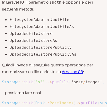
In Laravel 10, il parametro
è opzionale per i
$path
seguenti metodi:
FilesystemAdapter#putFile
FilesystemAdapter#putFileAs
UploadedFile#store
UploadedFile#storeAs
UploadedFile#storePublicly
UploadedFile#storePubliclyAs
Quindi, invece di eseguire questa operazione per
memorizzare un file caricato su
Amazon S3
:
Storage
::
disk
(
's3'
)
->
putFile
(
‘post
/
images'
,
… possiamo fare così:
Storage
::
disk
(
Disk
::
PostImages
)
->
putFile
(
$up