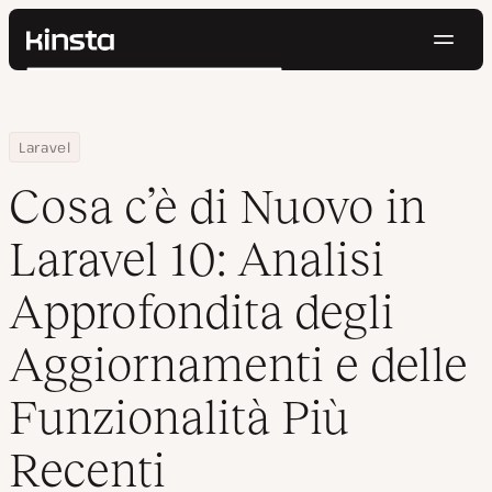
Navig
Kinsta®
Cerca
Piattaforma
Soluzioni
Accedi
Prova gratis
Home
Centro Risorse
Blog
Cosa c’è di Nuovo in Laravel 10: Analisi Approfondita degli Aggior
Laravel
Prezzi
Risorse
Cosa c’è di Nuovo in
Contatti
Laravel 10: Analisi
Approfondita degli
Aggiornamenti e delle
Funzionalità Più
Recenti