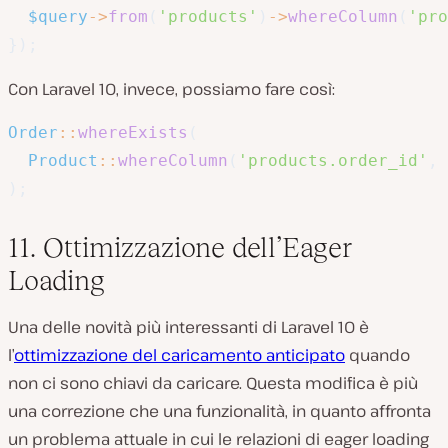
$query
->
from
(
'products'
)
->
whereColumn
(
'pro
}
)
;
Con Laravel 10, invece, possiamo fare così:
Order
::
whereExists
(
Product
::
whereColumn
(
'products.order_id'
,
)
;
11. Ottimizzazione dell’Eager
Loading
Una delle novità più interessanti di Laravel 10 è
l’
ottimizzazione del caricamento anticipato
quando
non ci sono chiavi da caricare. Questa modifica è più
una correzione che una funzionalità, in quanto affronta
un problema attuale in cui le relazioni di eager loading