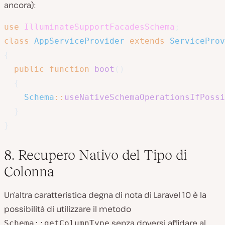
ancora):
use
IlluminateSupportFacadesSchema
;
class
AppServiceProvider
extends
ServiceProv
{
public
function
boot
(
)
{
Schema
::
useNativeSchemaOperationsIfPossi
}
}
8. Recupero Nativo del Tipo di
Colonna
Un’altra caratteristica degna di nota di Laravel 10 è la
possibilità di utilizzare il metodo
senza doversi affidare al
Schema::getColumnType