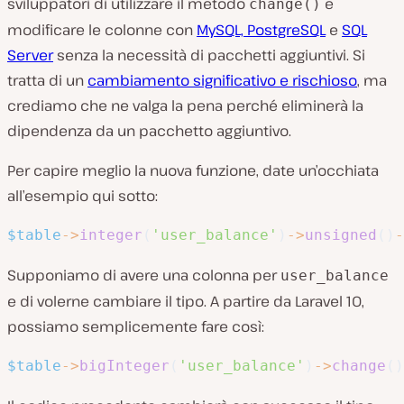
sviluppatori di utilizzare il metodo
e
change()
modificare le colonne con
MySQL, PostgreSQL
e
SQL
Server
senza la necessità di pacchetti aggiuntivi. Si
tratta di un
cambiamento significativo e rischioso
, ma
crediamo che ne valga la pena perché eliminerà la
dipendenza da un pacchetto aggiuntivo.
Per capire meglio la nuova funzione, date un’occhiata
all’esempio qui sotto:
$table
->
integer
(
'user_balance'
)
->
unsigned
(
)
-
Supponiamo di avere una colonna per
user_balance
e di volerne cambiare il tipo. A partire da Laravel 10,
possiamo semplicemente fare così:
$table
->
bigInteger
(
'user_balance'
)
->
change
(
)