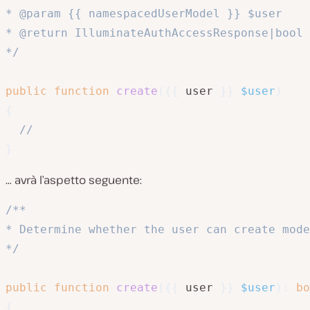
* @param {{ namespacedUserModel }} $user

* @return IlluminateAuthAccessResponse|bool

*/
public
function
create
(
{
{
 user 
}
}
$user
)
{
//
}
… avrà l’aspetto seguente:
/**

* Determine whether the user can create mode
*/
public
function
create
(
{
{
 user 
}
}
$user
)
:
bo
{