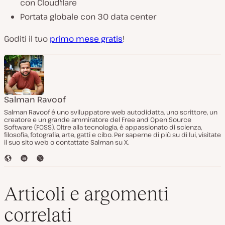
con Cloudflare
Portata globale con 30 data center
Goditi il tuo
primo mese gratis
!
Salman Ravoof
Salman Ravoof é uno sviluppatore web autodidatta, uno scrittore, un
creatore e un grande ammiratore del Free and Open Source
Software (FOSS). Oltre alla tecnologia, è appassionato di scienza,
filosofia, fotografia, arte, gatti e cibo. Per saperne di più su di lui, visitate
il suo sito web o contattate Salman su X.
S
L
T
i
i
w
t
n
i
o
k
t
Articoli e argomenti
W
e
t
e
d
e
correlati
b
I
r