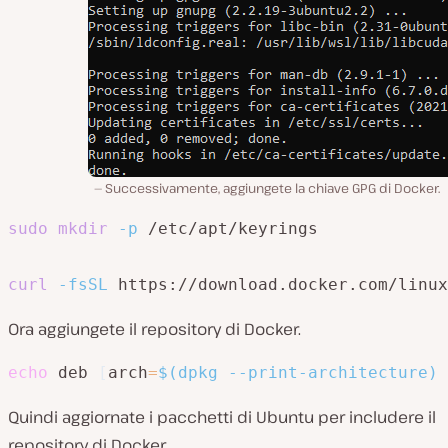
Successivamente, aggiungete la chiave GPG di Docker.
sudo
mkdir
-p
 /etc/apt/keyrings

curl
-fsSL
 https://download.docker.com/linux
Ora aggiungete il repository di Docker.
echo
 deb 
[
arch
=
$(
dpkg --print-architecture
)
 
Quindi aggiornate i pacchetti di Ubuntu per includere il
repository di Docker.