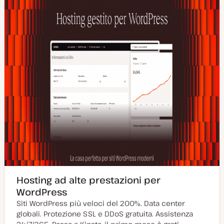
r
n
a
t
a
Hosting ad alte prestazioni per
WordPress
Siti WordPress più veloci del 200%. Data center
globali. Protezione SSL e DDoS gratuita. Assistenza