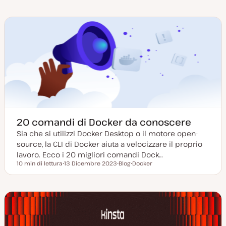
n
20 comandi di Docker da conoscere
Sia che si utilizzi Docker Desktop o il motore open-
source, la CLI di Docker aiuta a velocizzare il proprio
lavoro. Ecco i 20 migliori comandi Dock…
10 min di lettura
13 Dicembre 2023
Blog
Docker
Tempo di lettura
D
P
A
a
o
r
t
s
g
a
t
o
a
t
m
g
y
e
g
p
n
i
e
t
o
o