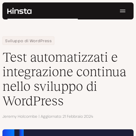
Navig
Kinsta®
Cerca
Piattaforma
Soluzioni
Accedi
Prova gratis
Home
Centro Risorse
Blog
Test automatizzati e integrazione continua nello sviluppo di Wo
Sviluppo di WordPress
Prezzi
Risorse
Test automatizzati e
Contatti
integrazione continua
nello sviluppo di
WordPress
Autore
Jeremy Holcombe
Aggiornato
21 Febbraio 2024