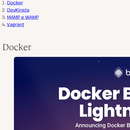
Docker
DevKinsta
MAMP e WAMP
Vagrant
Docker