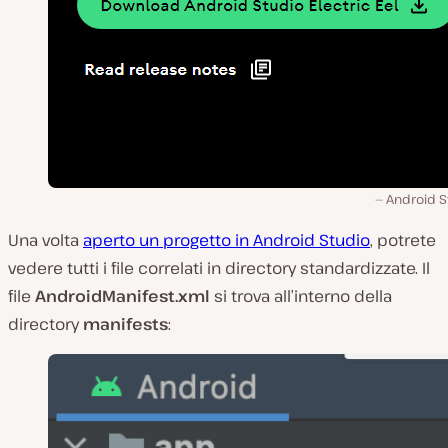
Android S
Una volta
aperto un progetto in Android Studio
, potrete
vedere tutti i file correlati in directory standardizzate. Il
file
AndroidManifest.xml
si trova all’interno della
directory
manifests
: