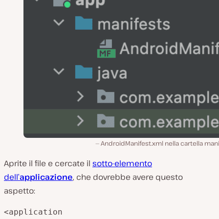
AndroidManifest.xml nella cartella man
Aprite il file e cercate il
sotto-elemento
dell’
applicazione
, che dovrebbe avere questo
aspetto:
<application
