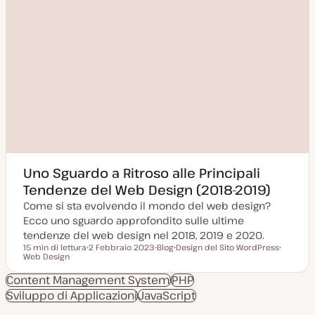
Uno Sguardo a Ritroso alle Principali
Tendenze del Web Design (2018-2019)
Come si sta evolvendo il mondo del web design?
Ecco uno sguardo approfondito sulle ultime
tendenze del web design nel 2018, 2019 e 2020.
15 min di lettura
2 Febbraio 2023
Blog
Design del Sito WordPress
Tempo di lettura
Web Design
D
P
A
A
a
o
r
r
t
s
g
g
Content Management System
PHP
a
t
o
o
Sviluppo di Applicazioni
a
JavaScript
t
m
m
g
y
e
e
g
p
n
n