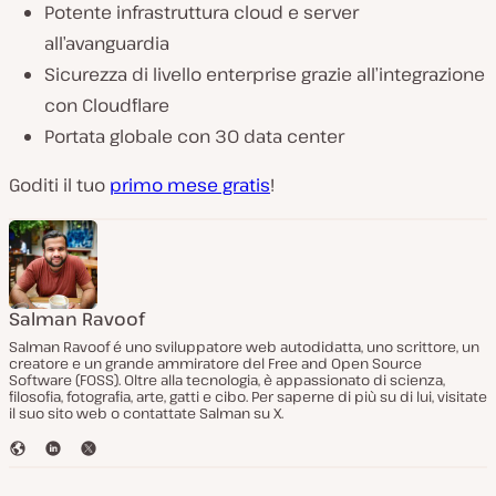
Potente infrastruttura cloud e server
all’avanguardia
Sicurezza di livello enterprise grazie all’integrazione
con Cloudflare
Portata globale con 30 data center
Goditi il tuo
primo mese gratis
!
Salman Ravoof
Salman Ravoof é uno sviluppatore web autodidatta, uno scrittore, un
creatore e un grande ammiratore del Free and Open Source
Software (FOSS). Oltre alla tecnologia, è appassionato di scienza,
filosofia, fotografia, arte, gatti e cibo. Per saperne di più su di lui, visitate
il suo sito web o contattate Salman su X.
S
L
T
i
i
w
t
n
i