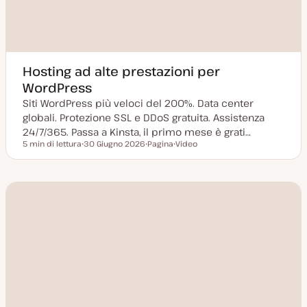
Hosting ad alte prestazioni per
WordPress
Siti WordPress più veloci del 200%. Data center
globali. Protezione SSL e DDoS gratuita. Assistenza
24/7/365. Passa a Kinsta, il primo mese è grati…
5 min di lettura
30 Giugno 2026
Pagina
Video
Tempo di lettura
D
P
T
a
o
i
t
s
p
a
t
o
a
t
d
g
y
i
g
p
c
i
e
o
o
n
r
t
n
e
a
n
t
u
a
t
o