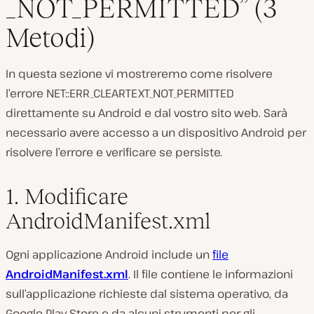
_NOT_PERMITTED” (3
Metodi)
In questa sezione vi mostreremo come risolvere
l’errore NET::ERR_CLEARTEXT_NOT_PERMITTED
direttamente su Android e dal vostro sito web. Sarà
necessario avere accesso a un dispositivo Android per
risolvere l’errore e verificare se persiste.
1. Modificare
AndroidManifest.xml
Ogni applicazione Android include un
file
AndroidManifest.xml
. Il file contiene le informazioni
sull’applicazione richieste dal sistema operativo, da
Google Play Store e da alcuni strumenti per gli