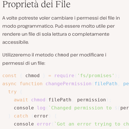
Proprietà dei File
A volte potreste voler cambiare i permessi dei file in
modo programmatico. Può essere molto utile per
rendere un file di sola lettura o completamente
accessibile.
Utilizzeremo il metodo
per modificare i
chmod
permessi di un file:
const
{
 chmod 
}
=
require
(
'fs/promises'
)
;
async
function
changePermission
(
filePath
,
 pe
try
{
await
chmod
(
filePath
,
 permission
)
;
    console
.
log
(
`
Changed permission to 
${
per
}
catch
(
error
)
{
    console
.
error
(
`
Got an error trying to ch