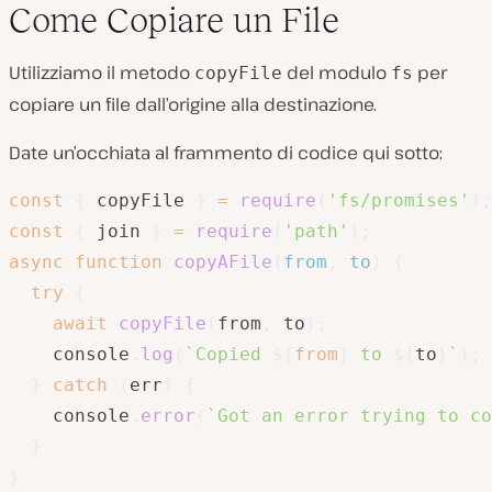
Come Copiare un File
Utilizziamo il metodo
del modulo
per
copyFile
fs
copiare un file dall’origine alla destinazione.
Date un’occhiata al frammento di codice qui sotto:
const
{
 copyFile 
}
=
require
(
'fs/promises'
)
;
const
{
 join 
}
=
require
(
'path'
)
;
async
function
copyAFile
(
from
,
 to
)
{
try
{
await
copyFile
(
from
,
 to
)
;
    console
.
log
(
`
Copied 
${
from
}
 to 
${
to
}
`
)
;
}
catch
(
err
)
{
    console
.
error
(
`
Got an error trying to co
}
}