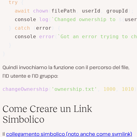
try
{
await
chown
(
filePath
,
 userId
,
 groupId
)
;
    console
.
log
(
`
Changed ownership to 
${
user
}
catch
(
error
)
{
    console
.
error
(
`
Got an error trying to ch
}
}
Quindi invochiamo la funzione con il percorso del file,
l’ID utente e l’ID gruppo:
changeOwnership
(
'ownership.txt'
,
1000
,
1010
)
Come Creare un Link
Simbolico
Il
collegamento simbolico (noto anche come symlink)