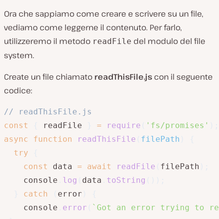
Ora che sappiamo come creare e scrivere su un file,
vediamo come leggerne il contenuto. Per farlo,
utilizzeremo il metodo
del modulo del file
readFile
system.
Create un file chiamato
readThisFile.js
con il seguente
codice:
// readThisFile.js
const
{
 readFile 
}
=
require
(
'fs/promises'
)
;
async
function
readThisFile
(
filePath
)
{
try
{
const
 data 
=
await
readFile
(
filePath
)
;
    console
.
log
(
data
.
toString
(
)
)
;
}
catch
(
error
)
{
    console
.
error
(
`
Got an error trying to re