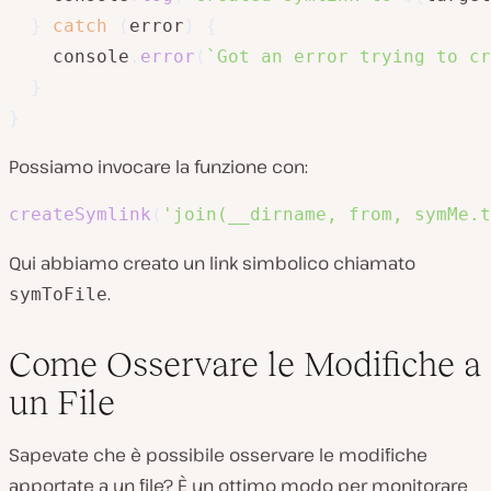
}
catch
(
error
)
{
    console
.
error
(
`
Got an error trying to cr
}
}
Possiamo invocare la funzione con:
createSymlink
(
'join(__dirname, from, symMe.t
Qui abbiamo creato un link simbolico chiamato
.
symToFile
Come Osservare le Modifiche a
un File
Sapevate che è possibile osservare le modifiche
apportate a un file? È un ottimo modo per monitorare