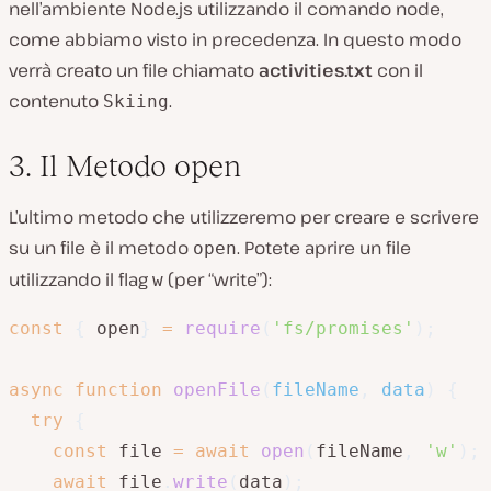
nell’ambiente Node.js utilizzando il comando node,
come abbiamo visto in precedenza. In questo modo
verrà creato un file chiamato
activities.txt
con il
contenuto
.
Skiing
3. Il Metodo open
L’ultimo metodo che utilizzeremo per creare e scrivere
su un file è il metodo
. Potete aprire un file
open
utilizzando il flag
(per “write”):
w
const
{
 open
}
=
require
(
'fs/promises'
)
;
async
function
openFile
(
fileName
,
 data
)
{
try
{
const
 file 
=
await
open
(
fileName
,
'w'
)
;
await
 file
.
write
(
data
)
;