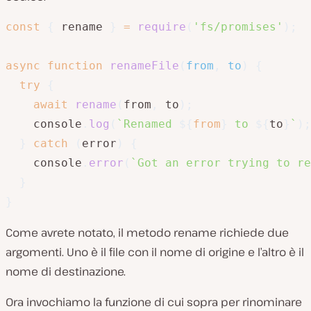
const
{
 rename 
}
=
require
(
'fs/promises'
)
;
async
function
renameFile
(
from
,
 to
)
{
try
{
await
rename
(
from
,
 to
)
;
    console
.
log
(
`
Renamed 
${
from
}
 to 
${
to
}
`
)
;
}
catch
(
error
)
{
    console
.
error
(
`
Got an error trying to re
}
}
Come avrete notato, il metodo rename richiede due
argomenti. Uno è il file con il nome di origine e l’altro è il
nome di destinazione.
Ora invochiamo la funzione di cui sopra per rinominare