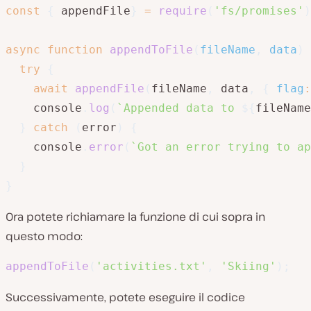
const
{
 appendFile
}
=
require
(
'fs/promises'
)
async
function
appendToFile
(
fileName
,
 data
)
try
{
await
appendFile
(
fileName
,
 data
,
{
flag
:
    console
.
log
(
`
Appended data to 
${
fileName
}
catch
(
error
)
{
    console
.
error
(
`
Got an error trying to ap
}
}
Ora potete richiamare la funzione di cui sopra in
questo modo:
appendToFile
(
'activities.txt'
,
'Skiing'
)
;
Successivamente, potete eseguire il codice