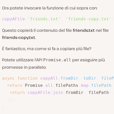
Ora potete invocare la funzione di cui sopra con:
copyAFile
(
'friends.txt'
,
'friends-copy.txt'
)
Questo copierà il contenuto del file
friends.txt
nel file
friends-copy.txt
.
È fantastico, ma come si fa a copiare più file?
Potete utilizzare l’API
per eseguire più
Promise.all
promesse in parallelo:
async
function
copyAll
(
fromDir
,
 toDir
,
 fileP
return
 Promise
.
all
(
filePaths
.
map
(
filePath
return
copyAFile
(
join
(
fromDir
,
 filePath
)
,
}
)
)
;
}