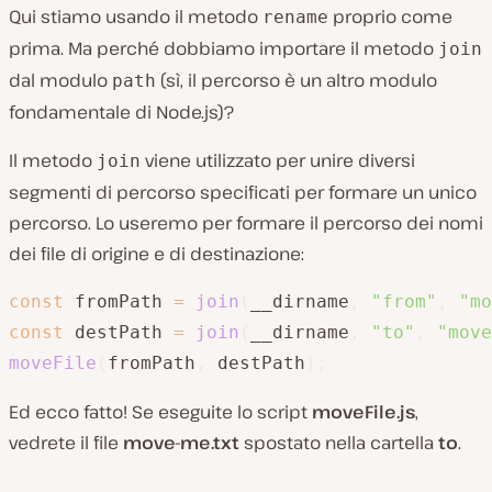
Qui stiamo usando il metodo
proprio come
rename
prima. Ma perché dobbiamo importare il metodo
join
dal modulo
(sì, il percorso è un altro modulo
path
fondamentale di Node.js)?
Il metodo
viene utilizzato per unire diversi
join
segmenti di percorso specificati per formare un unico
percorso. Lo useremo per formare il percorso dei nomi
dei file di origine e di destinazione:
const
 fromPath 
=
join
(
__dirname
,
"from"
,
"mo
const
 destPath 
=
join
(
__dirname
,
"to"
,
"move
moveFile
(
fromPath
,
 destPath
)
;
Ed ecco fatto! Se eseguite lo script
moveFile.js
,
vedrete il file
move-me.txt
spostato nella cartella
to
.