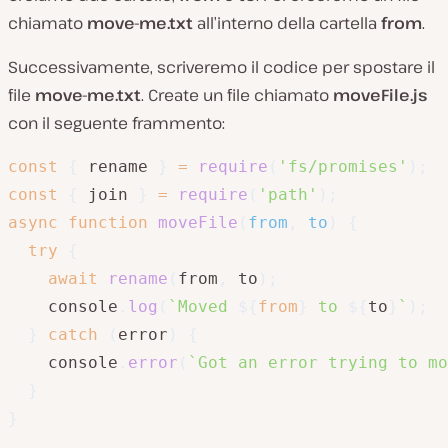
chiamato
move-me.txt
all’interno della cartella
from
.
Successivamente, scriveremo il codice per spostare il
file
move-me.txt
. Create un file chiamato
moveFile.js
con il seguente frammento:
const
{
 rename 
}
=
require
(
'fs/promises'
)
;
const
{
 join 
}
=
require
(
'path'
)
;
async
function
moveFile
(
from
,
 to
)
{
try
{
await
rename
(
from
,
 to
)
;
    console
.
log
(
`
Moved 
${
from
}
 to 
${
to
}
`
)
;
}
catch
(
error
)
{
    console
.
error
(
`
Got an error trying to mo
}
}