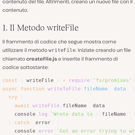
contenuto del file. Altrimenti, creano un nuovo file con il
contenuto.
1. Il Metodo writeFile
Il frammento di codice che segue mostra come
utilizzare il metodo
. Iniziate creando un file
writeFile
chiamato
createFile.js
e inserite il frammento di
codice sottostante:
const
{
 writeFile 
}
=
require
(
'fs/promises'
)
async
function
writeToFile
(
fileName
,
 data
)
{
try
{
await
writeFile
(
fileName
,
 data
)
;
    console
.
log
(
`
Wrote data to 
${
fileName
}
`
)
}
catch
(
error
)
{
    console
.
error
(
`
Got an error trying to wr