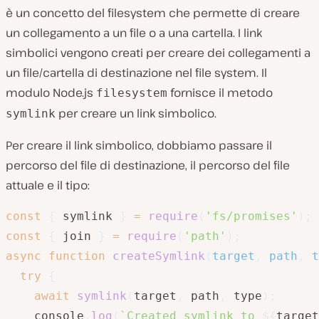
è un concetto del filesystem che permette di creare
un collegamento a un file o a una cartella. I link
simbolici vengono creati per creare dei collegamenti a
un file/cartella di destinazione nel file system. Il
modulo Node.js
fornisce il metodo
filesystem
per creare un link simbolico.
symlink
Per creare il link simbolico, dobbiamo passare il
percorso del file di destinazione, il percorso del file
attuale e il tipo:
const
{
 symlink 
}
=
require
(
'fs/promises'
)
;
const
{
 join 
}
=
require
(
'path'
)
;
async
function
createSymlink
(
target
,
 path
,
 t
try
{
await
symlink
(
target
,
 path
,
 type
)
;
    console
.
log
(
`
Created symlink to 
${
target