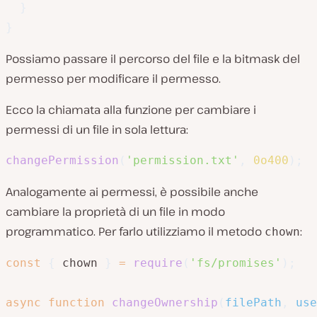
}
}
Possiamo passare il percorso del file e la bitmask del
permesso per modificare il permesso.
Ecco la chiamata alla funzione per cambiare i
permessi di un file in sola lettura:
changePermission
(
'permission.txt'
,
0o400
)
;
Analogamente ai permessi, è possibile anche
cambiare la proprietà di un file in modo
programmatico. Per farlo utilizziamo il metodo
:
chown
const
{
 chown 
}
=
require
(
'fs/promises'
)
;
async
function
changeOwnership
(
filePath
,
 use