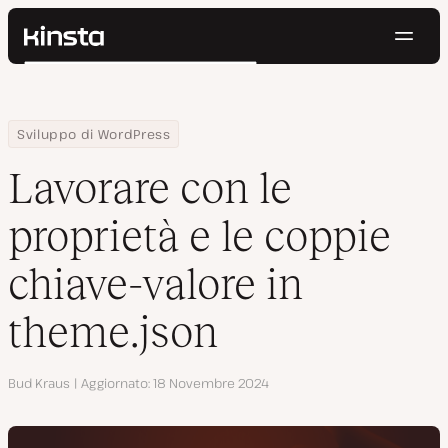
Navig
Kinsta®
Cerca
Piattaforma
Soluzioni
Accedi
Prova gratis
Home
Centro Risorse
Blog
Lavorare con le proprietà e le coppie chiave-valore in theme.jso
Sviluppo di WordPress
Prezzi
Risorse
Lavorare con le
Contatti
proprietà e le coppie
chiave-valore in
theme.json
Autore
Bud Kraus
Aggiornato
18 Novembre 2024