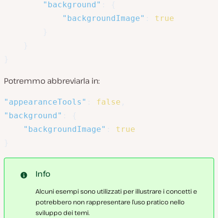
"background"
:
{
"backgroundImage"
:
true
}
}
}
Potremmo abbreviarla in:
"appearanceTools"
:
false
,
"background"
:
{
"backgroundImage"
:
true
}
Info
Alcuni esempi sono utilizzati per illustrare i concetti e
potrebbero non rappresentare l’uso pratico nello
sviluppo dei temi.