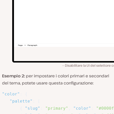
Disabilitare la UI del selettore c
Esempio 2:
per impostare i colori primari e secondari
del tema, potete usare questa configurazione:
"color"
:
{
"palette"
:
[
{
"slug"
:
"primary"
,
"color"
:
"#0000f