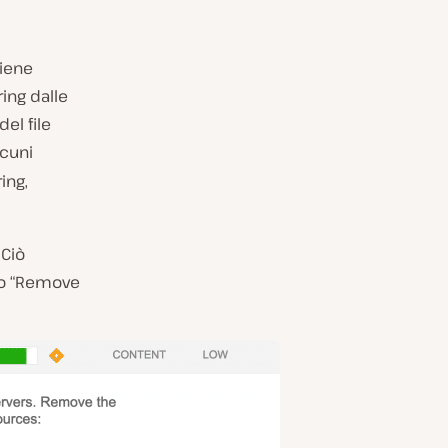
viene
ing dalle
del file
lcuni
ing,
 Ciò
o “Remove