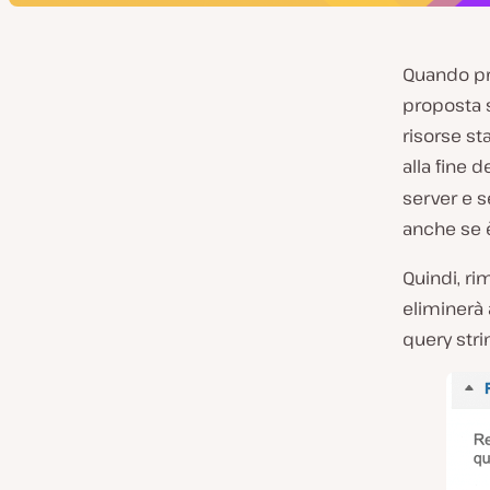
Quando pr
proposta 
risorse sta
alla fine 
server e s
anche se 
Quindi, ri
eliminerà 
query stri