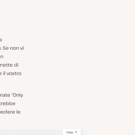
s
. Se non vi
In
rmette di
 il vostro
nate “Only
otrebbe
vedere le