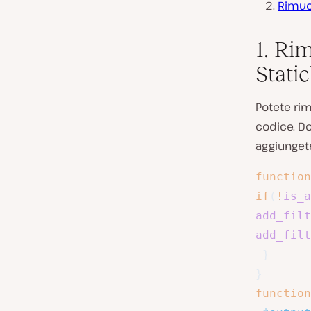
Rimuov
1. Ri
Static
Potete rim
codice. Do
aggiungete
function
if
(
!
is_a
add_filt
add_filt
}
}
function