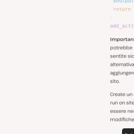
$output
return
}
add_acti
Importan
potrebbe i
sentite si
alternativ
aggiungere
sito.
Create un 
run on sit
essere nec
modifiche 