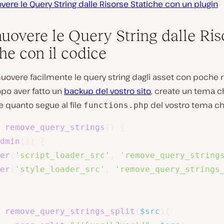
ere le Query String dalle Risorse Statiche con un plugin
muovere le Query String dalle Ris
he con il codice
uovere facilmente le query string dagli asset con poche r
po aver fatto un
backup del vostro sito
, create un tema c
 quanto segue al file
del vostro tema chi
functions.php
remove_query_strings
(
)
{
dmin
(
)
)
{
er
(
'script_loader_src'
,
'remove_query_string
er
(
'style_loader_src'
,
'remove_query_strings
remove_query_strings_split
(
$src
)
{