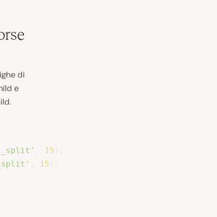
orse
ighe di
hild e
ld.
s_split'
,
15
)
;
_split'
,
15
)
;