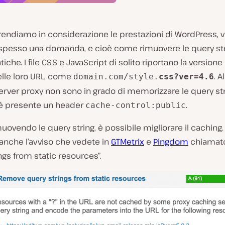
endiamo in considerazione le prestazioni di WordPress, 
spesso una domanda, e cioè come rimuovere le query str
tiche. I file CSS e JavaScript di solito riportano la versione 
delle loro URL, come
. A
domain.com/style.
css?ver=4.6
erver proxy non sono in grado di memorizzare le query str
è presente un header
.
cache-control:public
muovendo le query string, è possibile migliorare il caching.
anche l’avviso che vedete in
GTMetrix
e
Pingdom
chiamat
ngs from static resources”.