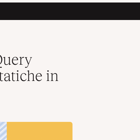
ress
Query
tatiche in