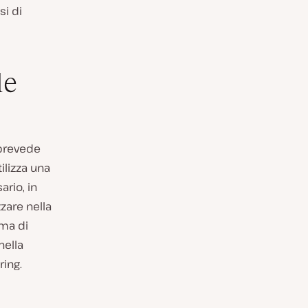
si di
le
 prevede
ilizza una
rio, in
zare nella
ima di
ella
ring.