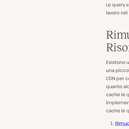
Le query s
lavoro nel
Rimu
Riso
Esistono u
una piccol
CDN per c
quanto alc
cache le q
implement
cache le q
Rimuov