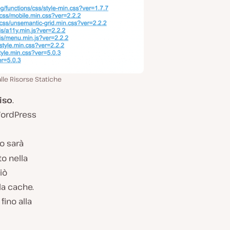
lle Risorse Statiche
iso
.
 WordPress
o sarà
o nella
iò
a cache.
fino alla