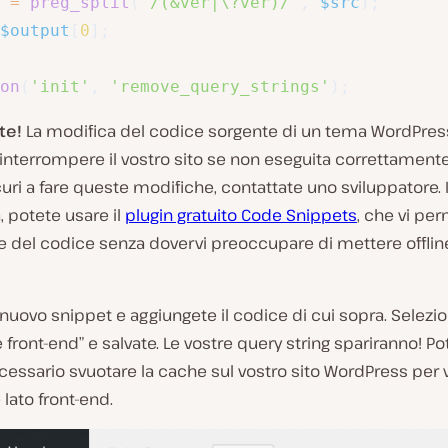
=
preg_split
(
"/(&ver|\?ver)/"
,
$src
)
;
$output
[
0
]
;
on
(
'init'
,
'remove_query_strings'
)
;
te!
La modifica del codice sorgente di un tema WordPres
nterrompere il vostro sito se non eseguita correttamente
curi a fare queste modifiche, contattate uno sviluppatore. 
a, potete usare il
plugin gratuito Code Snippets
, che vi pe
 del codice senza dovervi preoccupare di mettere offline
nuovo snippet e aggiungete il codice di cui sopra. Selezio
e front-end” e salvate. Le vostre query string spariranno! P
essario svuotare la cache sul vostro sito WordPress per 
lato front-end.