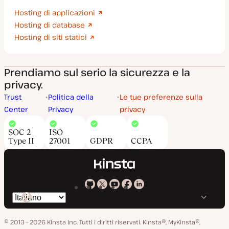
Hosting di applicazioni
Hosting di database
Hosting di siti statici
Prendiamo sul serio la sicurezza e la
privacy.
Trust
Politica della
Le tue preferenze sulla
Center
Privacy
privacy
SOC 2
ISO
Type II
27001
GDPR
CCPA
Kinsta
Kinsta
Kinsta
Kinsta
Kinsta
Cambia
su
su
su
su
su
lingua
GitHub
X
YouTube
Facebook
LinkedIn
© 2013 - 2026 Kinsta Inc. Tutti i diritti riservati.
Kinsta®, MyKinsta®,