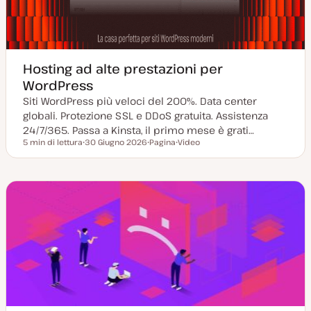
Hosting ad alte prestazioni per
WordPress
Siti WordPress più veloci del 200%. Data center
globali. Protezione SSL e DDoS gratuita. Assistenza
24/7/365. Passa a Kinsta, il primo mese è grati…
5 min di lettura
30 Giugno 2026
Pagina
Video
Tempo di lettura
D
P
T
a
o
i
t
s
p
a
t
o
a
t
d
g
y
i
g
p
c
i
e
o
o
n
r
t
n
e
a
n
t
u
a
t
o