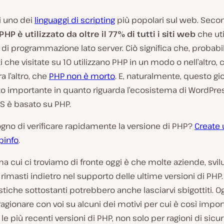
i uno dei
linguaggi di scripting
più popolari sul web. Seco
PHP è utilizzato da oltre il 77% di tutti i siti web
che uti
 di programmazione lato server. Ciò significa che, probab
ti che visitate su 10 utilizzano PHP in un modo o nell’altro, 
ra l’altro, che
PHP non è morto
. E, naturalmente, questo gi
to importante in quanto riguarda l’ecosistema di WordPre
MS è basato su PHP.
gno di verificare rapidamente la versione di PHP?
Create 
pinfo
.
 cui ci troviamo di fronte oggi è che molte aziende, svil
rimasti indietro nel supporto delle ultime versioni di PHP
istiche sottostanti potrebbero anche lasciarvi sbigottiti. O
agionare con voi su alcuni dei motivi per cui è così impo
o le più recenti versioni di PHP, non solo per ragioni di sic