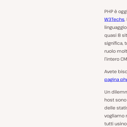
PHP è ogg
W3Techs
,
linguaggio
quasi 8 si
significa, t
ruolo mol
l’intero C
Avete biso
pagina
ph
Un dilemma
host sono 
delle stat
vogliamo r
tutti usin