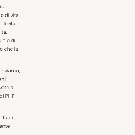
ta.
 di vita.
di vita.
ita.
iclo di
to che la
criviamo,
oni
vate al
 di PHP
 fuori
mente