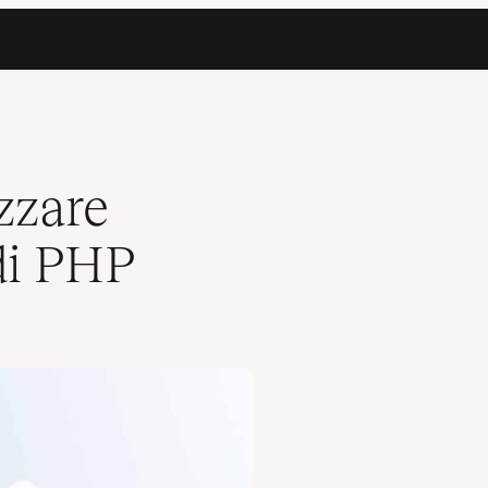
zzare
di PHP