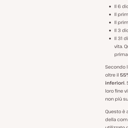
Il 6 d
Il pri
Il pri
Il 3 d
Il 31 
vita. 
prima 
Secondo la
oltre il
55%
inferiori
.
loro fine 
non più s
Questo è a
della com
utilizzato 