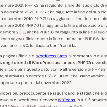
icembre 2021, PHP 7.3 ha raggiunto la fine del suo ciclo di vi
mo novembre 2020, PHP 7.2 ha raggiunto la fine del suo ciclo
mo dicembre 2019, PHP 7.1 ha raggiunto la fine del suo ciclo 
icembre 2018, PHP 7.0 ha raggiunto la fine del suo ciclo di v
dicembre 2018, anche PHP 5.6 ha raggiunto la fine del suo c
Questo segna ufficialmente la fine di un’era per PHP 5.6, da
versione, la 5.0, fu rilaciata ben 14 anni fa.
 pagina ufficiale di
WordPress Stats
, al momento in cui s
 degli utenti di WordPress usa ancora PHP 7.4 o versi
 Se si combina questo dato con le altre versioni di PHP arri
vita, si arriva a un enorme 85% di utenti che usano versioni
upportate a partire dal novembre 2022.
ncora più preoccupante se si guardano le statistiche al di
munity di WordPress. Secondo
W3Techs
, PHP 5 è attual
dal 22,9% di tutti i siti web che utilizzano PHP.