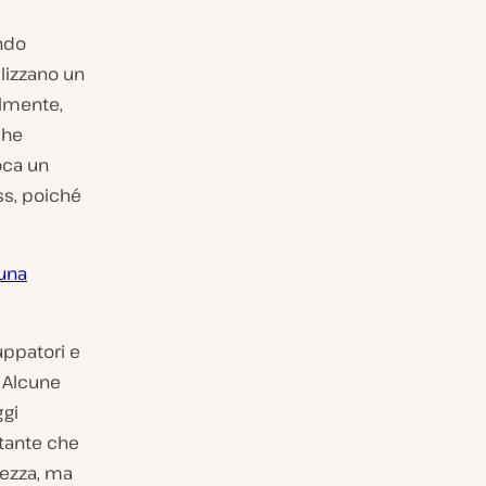
ndo
lizzano un
ilmente,
che
oca un
ss, poiché
una
uppatori e
. Alcune
ggi
rtante che
urezza, ma