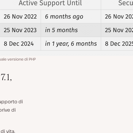
uale versione di PHP
7.1,
supporto di
rive di
i vita.