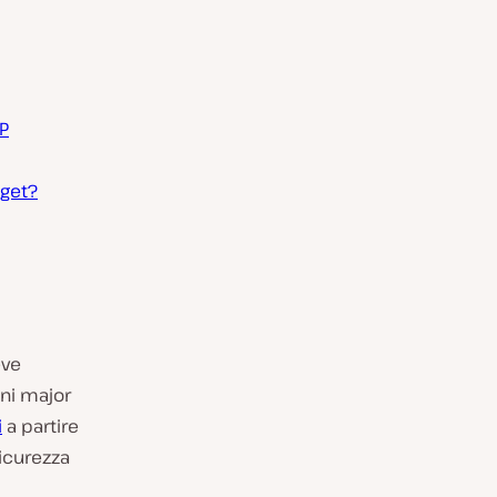
HP
dget?
eve
gni major
i
a partire
sicurezza