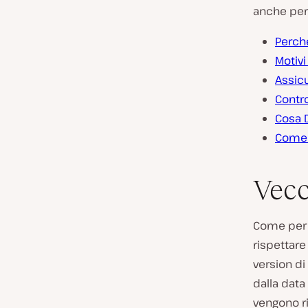
anche per 
Perch
Motivi
Assicu
Contro
Cosa D
Come 
Vecc
Come per q
rispettare
version d
dalla data
vengono ri