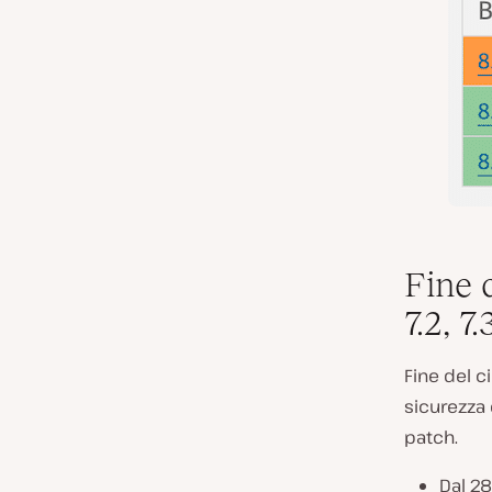
Fine d
7.2, 7.
Fine del c
sicurezza 
patch.
Dal 28