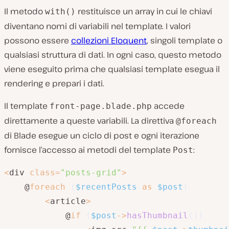
Il metodo
restituisce un array in cui le chiavi
with()
diventano nomi di variabili nel template. I valori
possono essere
collezioni Eloquent
, singoli template o
qualsiasi struttura di dati. In ogni caso, questo metodo
viene eseguito prima che qualsiasi template esegua il
rendering e prepari i dati.
Il template
accede
front-page.blade.php
direttamente a queste variabili. La direttiva
@foreach
di Blade esegue un ciclo di post e ogni iterazione
fornisce l’accesso ai metodi del template
:
Post
<
div 
class
=
"posts-grid"
>
    @
foreach
(
$recentPosts
as
$post
)
<
article
>
            @
if
(
$post
->
hasThumbnail
(
)
)