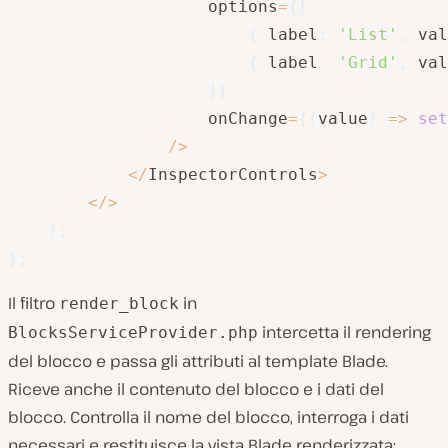
                    options
=
{
[
{
 label
:
'List'
,
val
{
 label
:
'Grid'
,
val
]
}
                    onChange
=
{
(
value
)
=>
set
/
>
<
/
InspectorControls
>
<
/
>
)
;
}
;
Il filtro
in
render_block
intercetta il rendering
BlocksServiceProvider.php
del blocco e passa gli attributi al template Blade.
Riceve anche il contenuto del blocco e i dati del
blocco. Controlla il nome del blocco, interroga i dati
necessari e restituisce la vista Blade renderizzata: