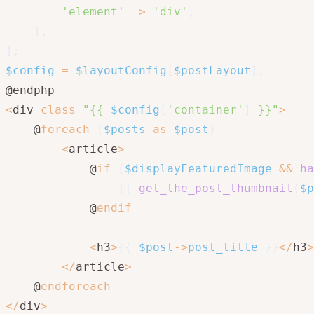
'element'
=>
'div'
,
]
,
]
;
$config
=
$layoutConfig
[
$postLayout
]
;
<
div 
class
=
"{{ 
$config
[
'container'
]
 }}"
>
    @
foreach
(
$posts
as
$post
)
<
article
>
            @
if
(
$displayFeaturedImage
&&
ha
{
{
get_the_post_thumbnail
(
$p
            @
endif
<
h3
>
{
{
$post
->
post_title
}
}
<
/
h3
>
<
/
article
>
    @
endforeach
<
/
div
>