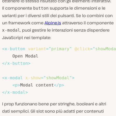
ottenere lo stesso risultato con gli elementi interattivi.
Il componente
supporta le dimensioni e le
button
varianti per i diversi stili dei pulsanti. Se lo combini con
un framework come
Alpine.js
attraverso il componente
, puoi gestire le interazioni senza disperdere
x-modal
JavaScript nei template:
<
x-button
variant
=
"
primary
"
@click
=
"
showModa
</
x-button
>
<
x-modal
x-show
=
"
showModal
"
>
<
p
>
Modal content
</
p
>
</
x-modal
>
I prop funzionano bene per stringhe, booleani e altri
dati semplici. Gli slot sono più adatti per contenuti