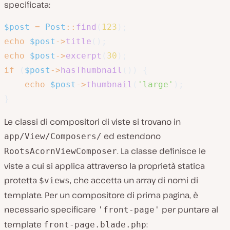
specificata:
$post
=
Post
::
find
(
123
)
;
echo
$post
->
title
(
)
;
echo
$post
->
excerpt
(
30
)
;
if
(
$post
->
hasThumbnail
(
)
)
{
echo
$post
->
thumbnail
(
'large'
)
;
}
Le classi di compositori di viste si trovano in
ed estendono
app/View/Composers/
. La classe definisce le
RootsAcornViewComposer
viste a cui si applica attraverso la proprietà statica
protetta
, che accetta un array di nomi di
$views
template. Per un compositore di prima pagina, è
necessario specificare
per puntare al
'front-page'
template
:
front-page.blade.php