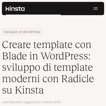
Navig
Kinsta®
Cerca
Piattaforma
Soluzioni
Accedi
Prova gratis
Home
Centro Risorse
Blog
Creare template con Blade in WordPress: sviluppo di template m
Sviluppo di WordPress
Prezzi
Risorse
Creare template con
Contatti
Blade in WordPress:
sviluppo di template
moderni con Radicle
su Kinsta
Autore
Joel Olawanle
Aggiornato
5 Marzo 2026