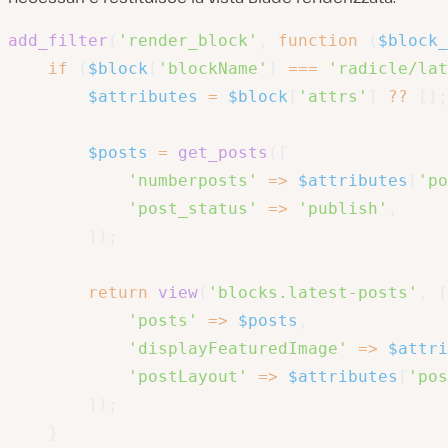
add_filter
(
'render_block'
,
function
(
$block_
if
(
$block
[
'blockName'
]
===
'radicle/lat
$attributes
=
$block
[
'attrs'
]
??
[
]
;
$posts
=
get_posts
(
[
'numberposts'
=>
$attributes
[
'po
'post_status'
=>
'publish'
,
]
)
;
return
view
(
'blocks.latest-posts'
,
[
'posts'
=>
$posts
,
'displayFeaturedImage'
=>
$attri
'postLayout'
=>
$attributes
[
'pos
]
)
;
}