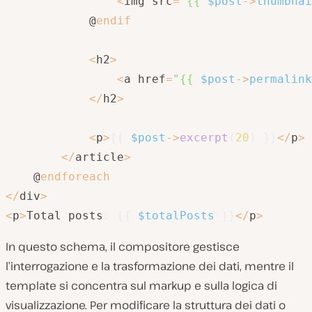
<
img src
=
"{{ 
$post
->
thumbnai
            @
endif
<
h2
>
<
a href
=
"{{ 
$post
->
permalink
<
/
h2
>
<
p
>
{
{
$post
->
excerpt
(
20
)
}
}
<
/
p
>
<
/
article
>
    @
endforeach
<
/
div
>
<
p
>
Total posts
:
{
{
$totalPosts
}
}
<
/
p
>
In questo schema, il compositore gestisce
l’interrogazione e la trasformazione dei dati, mentre il
template si concentra sul markup e sulla logica di
visualizzazione. Per modificare la struttura dei dati o