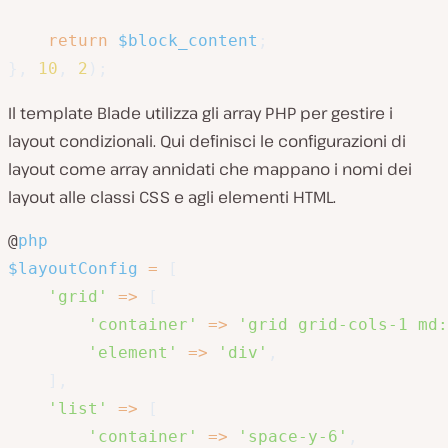
return
$block_content
;
}
,
10
,
2
)
;
Il template Blade utilizza gli array PHP per gestire i
layout condizionali. Qui definisci le configurazioni di
layout come array annidati che mappano i nomi dei
layout alle classi CSS e agli elementi HTML.
@
php
$layoutConfig
=
[
'grid'
=>
[
'container'
=>
'grid grid-cols-1 md:
'element'
=>
'div'
,
]
,
'list'
=>
[
'container'
=>
'space-y-6'
,