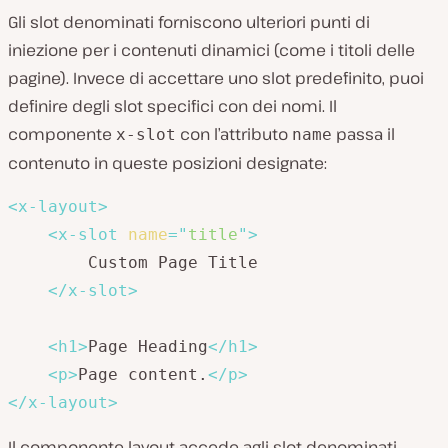
Gli slot denominati forniscono ulteriori punti di
iniezione per i contenuti dinamici (come i titoli delle
pagine). Invece di accettare uno slot predefinito, puoi
definire degli slot specifici con dei nomi. Il
componente
con l’attributo
passa il
x-slot
name
contenuto in queste posizioni designate:
<
x-layout
>
<
x-slot
name
=
"
title
"
>
        Custom Page Title

</
x-slot
>
<
h1
>
Page Heading
</
h1
>
<
p
>
Page content.
</
p
>
</
x-layout
>
Il componente layout accede agli slot denominati