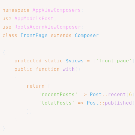
namespace
AppViewComposers
;
use
AppModelsPost
;
use
RootsAcornViewComposer
;
class
FrontPage
extends
Composer
{
protected
static
$views
=
[
'front-page'
]
public
function
with
(
)
{
return
[
'recentPosts'
=>
Post
::
recent
(
6
)
'totalPosts'
=>
Post
::
published
(
]
;
}
}