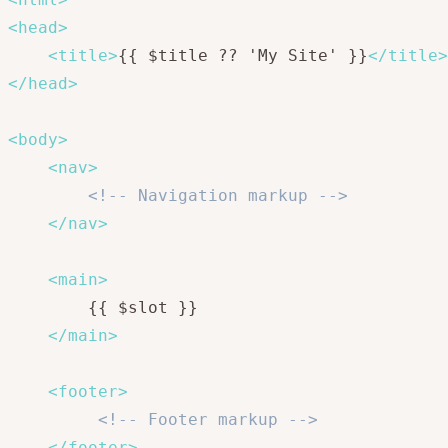
<
head
>
<
title
>
{{ $title ?? 'My Site' }}
</
title
>
</
head
>
<
body
>
<
nav
>
<!-- Navigation markup -->
</
nav
>
<
main
>
        {{ $slot }}

</
main
>
<
footer
>
<!-- Footer markup -->
</
footer
>