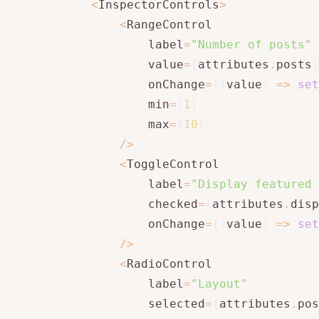
<
InspectorControls
>
<
RangeControl

                    label
=
"Number of posts"
                    value
=
{
attributes
.
posts
}
                    onChange
=
{
(
value
)
=>
set
                    min
=
{
1
}
                    max
=
{
10
}
/
>
<
ToggleControl

                    label
=
"Display featured 
                    checked
=
{
attributes
.
disp
                    onChange
=
{
(
value
)
=>
set
/
>
<
RadioControl

                    label
=
"Layout"
                    selected
=
{
attributes
.
pos