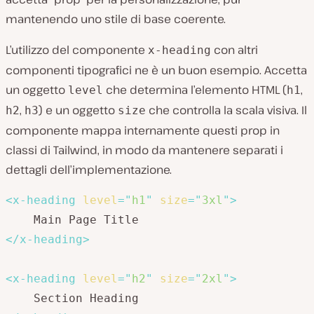
mantenendo uno stile di base coerente.
L’utilizzo del componente
con altri
x-heading
componenti tipografici ne è un buon esempio. Accetta
un oggetto
che determina l’elemento HTML (
,
level
h1
,
) e un oggetto
che controlla la scala visiva. Il
h2
h3
size
componente mappa internamente questi prop in
classi di Tailwind, in modo da mantenere separati i
dettagli dell’implementazione.
<
x-heading
level
=
"
h1
"
size
=
"
3xl
"
>
</
x-heading
>
<
x-heading
level
=
"
h2
"
size
=
"
2xl
"
>