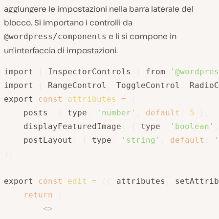
aggiungere le impostazioni nella barra laterale del
blocco. Si importano i controlli da
e li si compone in
@wordpress/components
un’interfaccia di impostazioni.
import 
{
 InspectorControls 
}
 from 
'@wordpres
import 
{
 RangeControl
,
 ToggleControl
,
 RadioC
export 
const
attributes
=
{
    posts
:
{
 type
:
'number'
,
default
:
5
}
,
displayFeaturedImage
:
{
 type
:
'boolean'
,
postLayout
:
{
 type
:
'string'
,
default
:
'
}
;
export 
const
edit
=
(
{
 attributes
,
 setAttrib
return
(
<
>