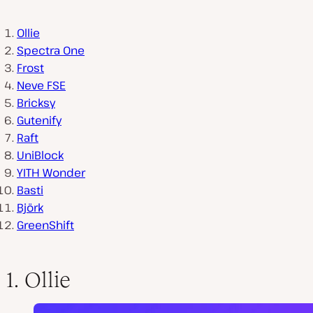
Ollie
Spectra One
Frost
Neve FSE
Bricksy
Gutenify
Raft
UniBlock
YITH Wonder
Basti
Björk
GreenShift
1. Ollie