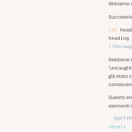
Abbiamo 
Successiv
let
 head
heading
.
//Uncaug
Sebbene il
“uncaught 
già stato 
conoscenz
Questo err
elementi 
<!
DOCTYP
<
html
>