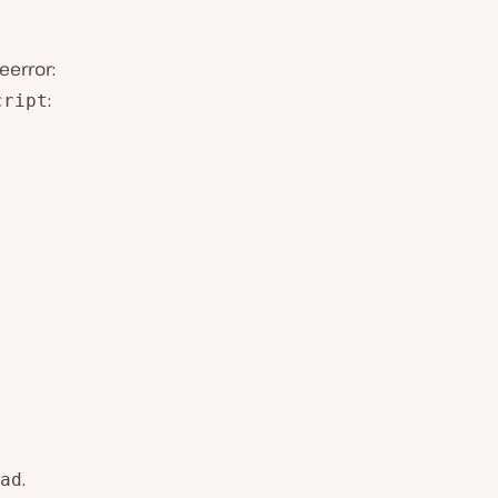
eerror:
:
cript
.
ad