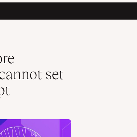
” in JavaScript
ore
cannot set
pt