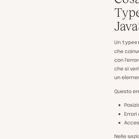
Type
Java
Un
typee
che coinvo
con l’erro
che si ver
un elemen
Questo er
Posiz
Errori
Acces
Nelle sezi