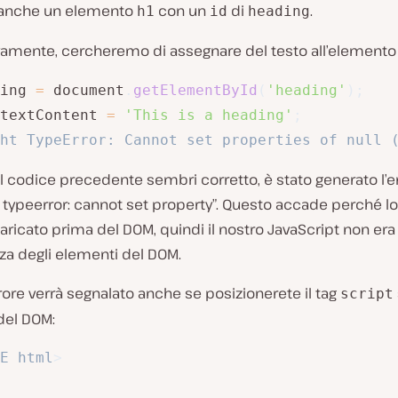
anche un elemento
con un
di
.
h1
id
heading
amente, cercheremo di assegnare del testo all’element
ing 
=
 document
.
getElementById
(
'heading'
)
;
textContent 
=
'This is a heading'
;
ht TypeError: Cannot set properties of null 
 codice precedente sembri corretto, è stato generato l’e
typeerror: cannot set property”. Questo accade perché lo
caricato prima del DOM, quindi il nostro JavaScript non era
a degli elementi del DOM.
ore verrà segnalato anche se posizionerete il tag
script
del DOM:
E
html
>