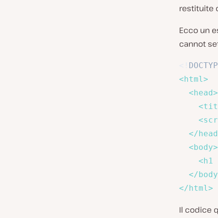
restituit
Ecco un e
cannot set
<!
DOCTYP
<
html
>
<
head
>
<
tit
<
scr
</
head
<
body
>
<
h1
</
body
</
html
>
Il codice 