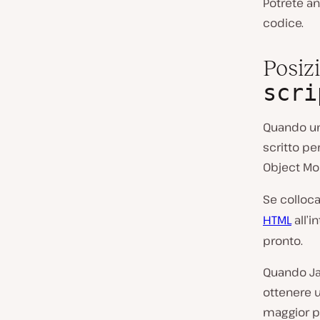
Potrete an
codice.
Posiz
scri
Quando una
scritto pe
Object Mo
Se colloca
HTML
all’i
pronto.
Quando Jav
ottenere u
maggior pa