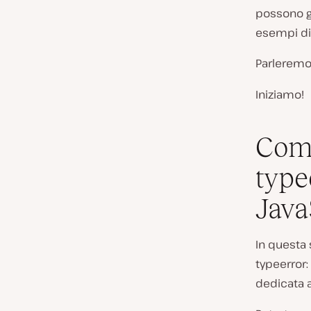
possono ge
esempi di
Parleremo
Iniziamo!
Come
type
Java
In questa 
typeerror:
dedicata a