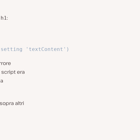
o
:
h1
(setting 'textContent')
rrore
 script era
 a
sopra altri