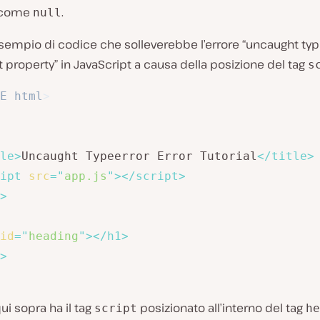
e come
.
null
sempio di codice che solleverebbe l’errore “uncaught typ
 property” in JavaScript a causa della posizione del tag
s
E
html
>
le
>
Uncaught Typeerror Error Tutorial
</
title
>
ipt
src
=
"
app.js
"
>
</
script
>
>
id
=
"
heading
"
>
</
h1
>
>
qui sopra ha il tag
posizionato all’interno del tag
script
he