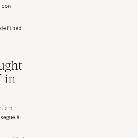
” con
.
defined
ught
 in
aught
e segue è