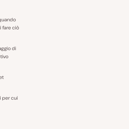
i quando
 fare ciò
aggio di
tivo
et
 per cui