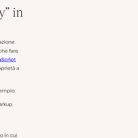
y” in
azione
che fare
aScript
prietà a
sempio:
arkup.
o in cui