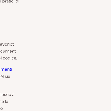
 pratici di
vaScript
 Document
l codice.
ementi
OM sia
riesce a
he la
no