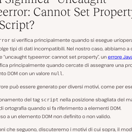
error: Cannot Set Propert
Script?
si verifica principalmente quando si esegue un’oper
rror
lge tipi di dati incompatibili. Nel nostro caso, abbiamo a 
re “uncaught typeerror: cannot set property”, un
errore Jav
ifica principalmente quando cercate di assegnare una pro
to DOM con un valore
.
null
rore può essere generato per diversi motivi, come per e
ionamento del tag
nella posizione sbagliata del m
script
 di ortografia quando si fa riferimento a elementi DOM.
so a un elemento DOM non definito o non valido.
oni che seguono, discuteremo i motivi di cui sopra, il mod