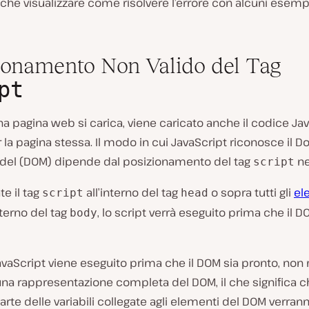
che visualizzare come risolvere l’errore con alcuni esempi
ionamento Non Valido del Tag
pt
 pagina web si carica, viene caricato anche il codice Ja
r la pagina stessa. Il modo in cui JavaScript riconosce il
del (DOM) dipende dal posizionamento del tag
ne
script
te il tag
all’interno del tag
o sopra tutti gli
el
script
head
nterno del tag
, lo script verrà eseguito prima che il D
body
aScript viene eseguito prima che il DOM sia pronto, non 
na rappresentazione completa del DOM, il che significa c
rte delle variabili collegate agli elementi del DOM verran