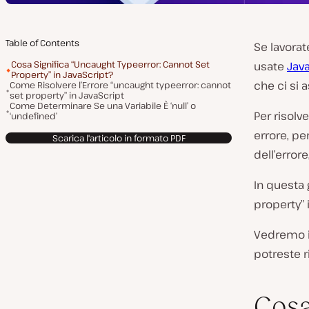
Table of Contents
Se lavorat
Cosa Significa “Uncaught Typeerror: Cannot Set
usate
Jav
Property” in JavaScript?
che ci si 
Come Risolvere l’Errore “uncaught typeerror: cannot
set property” in JavaScript
Come Determinare Se una Variabile È ‘null’ o
Per risolv
‘undefined’
errore, pe
Scarica l'articolo in formato PDF
dell’error
In questa 
property” 
Vedremo in
potreste r
Cosa