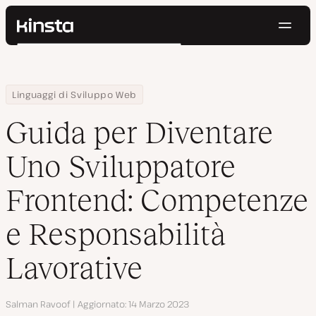
Navig
Kinsta®
Cerca
Piattaforma
Soluzioni
Accedi
Prova gratis
Home
Centro Risorse
Blog
Guida per Diventare Uno Sviluppatore Frontend: Competenze e R
Linguaggi di Sviluppo Web
Prezzi
Risorse
Guida per Diventare
Contatti
Uno Sviluppatore
Frontend: Competenze
e Responsabilità
Lavorative
Autore
Salman Ravoof
Aggiornato
14 Marzo 2023