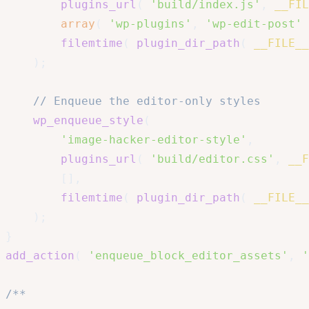
plugins_url
(
'build/index.js'
,
__FIL
array
(
'wp-plugins'
,
'wp-edit-post'
filemtime
(
plugin_dir_path
(
__FILE__
)
;
// Enqueue the editor-only styles
wp_enqueue_style
(
'image-hacker-editor-style'
,
plugins_url
(
'build/editor.css'
,
__F
[
]
,
filemtime
(
plugin_dir_path
(
__FILE__
)
;
}
add_action
(
'enqueue_block_editor_assets'
,
'
/**
