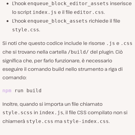
L’hook
inserisce
enqueue_block_editor_assets
lo script
e il file
.
index.js
editor.css
L’hook
richiede il file
enqueue_block_assets
.
style.css
Si noti che questo codice include le risorse
e
.js
.css
che si trovano nella cartella
del plugin. Ciò
/build/
significa che, per farlo funzionare, è necessario
eseguire il comando build nello strumento a riga di
comando:
npm
 run build
Inoltre, quando si importa un file chiamato
in
, il file CSS compilato non si
style.scss
index.js
chiamerà
ma
.
style.css
style-index.css