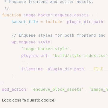
 * Enqueue frontend and editor assets.

 */
function
image_hacker_enqueue_assets
(
)
{
$asset_file
=
include
(
plugin_dir_path
(
// Enqueue styles for both frontend and 
wp_enqueue_style
(
'image-hacker-style'
,
plugins_url
(
'build/style-index.css'
[
]
,
filemtime
(
plugin_dir_path
(
__FILE__
)
;
}
add_action
(
'enqueue_block_assets'
,
'image_h
Ecco cosa fa questo codice: