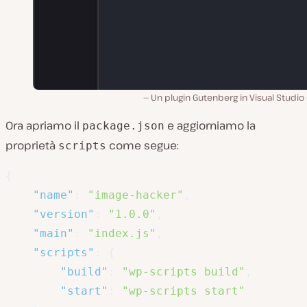
Un plugin Gutenberg in Visual Studi
Ora apriamo il
e aggiorniamo la
package.json
proprietà
come segue:
scripts
{
"name"
:
"image-hacker"
,
"version"
:
"1.0.0"
,
"main"
:
"index.js"
,
"scripts"
:
{
"build"
:
"wp-scripts build"
,
"start"
:
"wp-scripts start"