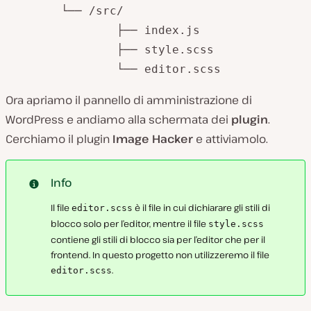
	└── /src/

		├── index.js

		├── style.scss

		└── editor.scss
Ora apriamo il pannello di amministrazione di
WordPress e andiamo alla schermata dei
plugin
.
Cerchiamo il plugin
Image Hacker
e attiviamolo.
Info
Il file
è il file in cui dichiarare gli stili di
editor.scss
blocco solo per l’editor, mentre il file
style.scss
contiene gli stili di blocco sia per l’editor che per il
frontend. In questo progetto non utilizzeremo il file
.
editor.scss