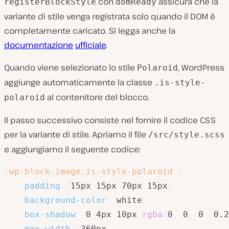
con
assicura che la
registerBlockStyle
domReady
variante di stile venga registrata solo quando il DOM è
completamente caricato. Si legga anche la
documentazione
ufficiale
.
Quando viene selezionato lo stile
, WordPress
Polaroid
aggiunge automaticamente la classe
.is-style-
al contenitore del blocco.
polaroid
Il passo successivo consiste nel fornire il codice CSS
per la variante di stile. Apriamo il file
/src/style.scss
e aggiungiamo il seguente codice:
.wp-block-image.is-style-polaroid
{
padding
:
 15px 15px 70px 15px
;
background-color
:
 white
;
box-shadow
:
 0 4px 10px 
rgba
(
0
,
 0
,
 0
,
 0.2
max-width
:
 360px
;