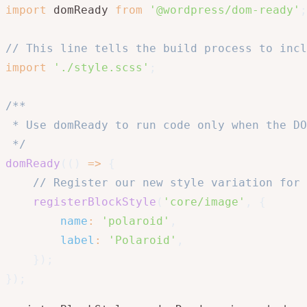
import
 domReady 
from
'@wordpress/dom-ready'
;
// This line tells the build process to incl
import
'./style.scss'
;
/**

 * Use domReady to run code only when the DO
 */
domReady
(
(
)
=>
{
// Register our new style variation for 
registerBlockStyle
(
'core/image'
,
{
name
:
'polaroid'
,
label
:
'Polaroid'
,
}
)
;
}
)
;