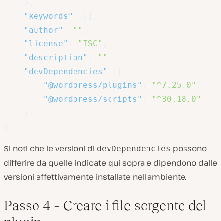
}
,
"keywords"
:
[
]
,
"author"
:
""
,
"license"
:
"ISC"
,
"description"
:
""
,
"devDependencies"
:
{
"@wordpress/plugins"
:
"^7.25.0"
,
"@wordpress/scripts"
:
"^30.18.0"
}
}
Si noti che le versioni di
possono
devDependencies
differire da quelle indicate qui sopra e dipendono dalle
versioni effettivamente installate nell’ambiente.
Passo 4 – Creare i file sorgente del