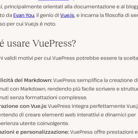
i, principalmente orientati alla documentazione e al blogg
ato da
Evan You
, il genio di
Vue.js
, e incarna la filosofia di s
uso per cui Vue.js è noto.
é usare VuePress?
i validi motivi per cui VuePress potrebbe essere la scelta
icità del Markdown:
VuePress semplifica la creazione d
uti con Markdown, rendendo più facile scrivere e struttur
nuti senza formattazioni complesse.
razione con Vue.js:
VuePress integra perfettamente Vue.j
ntendo di creare elementi web interattivi e dinamici per
erienza utente coinvolgente.
azioni e personalizzazione:
VuePress offre prestazioni e