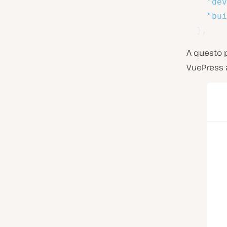
"dev
"bui
}
,
A questo 
VuePress a