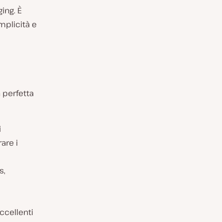
ing. È
emplicità e
 perfetta
i
are i
s,
ccellenti