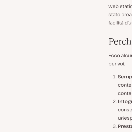
web static
stato cre
facilità d’
Perch
Ecco alcun
per voi.
Sempl
conten
conte
Integ
conse
un’esp
Prest