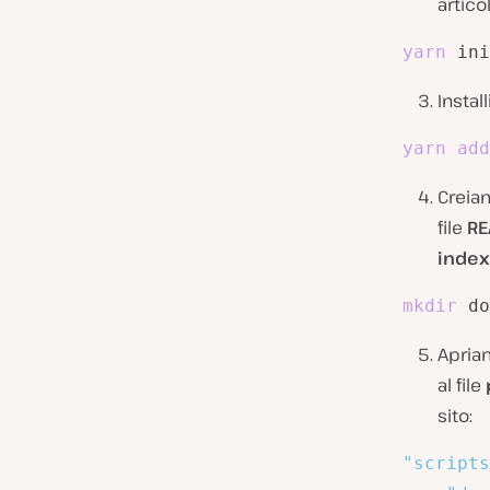
artico
yarn
 ini
Insta
yarn
add
Creia
file
R
index
mkdir
 do
Apriam
al file
sito:
"scripts