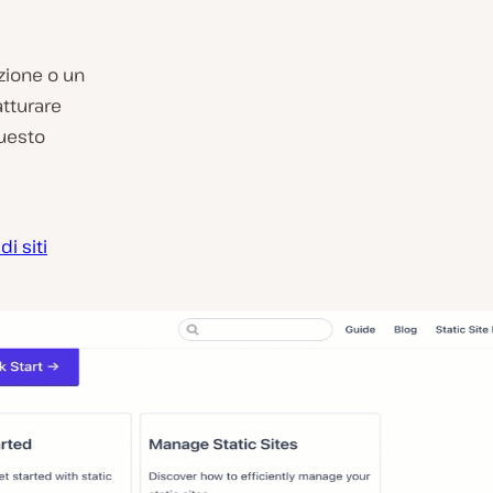
zione o un
atturare
questo
i siti