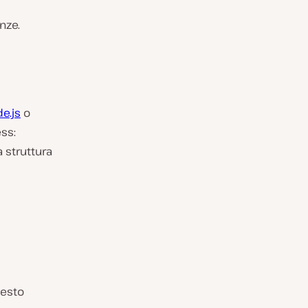
nze.
e.js
o
ss:
a struttura
uesto