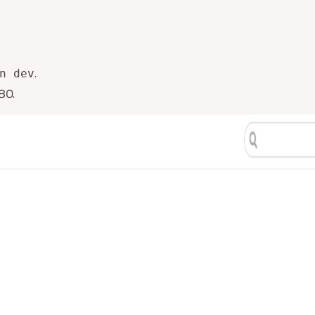
.
n dev
80.