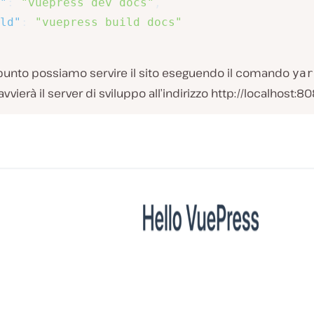
"
:
"vuepress dev docs"
,
ld"
:
"vuepress build docs"
punto possiamo servire il sito eseguendo il comando
yar
vvierà il server di sviluppo all’indirizzo http://localhost:80