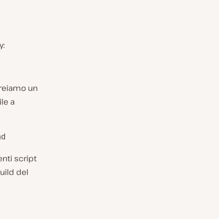
y:
creiamo un
ile a
md
nti script
uild del