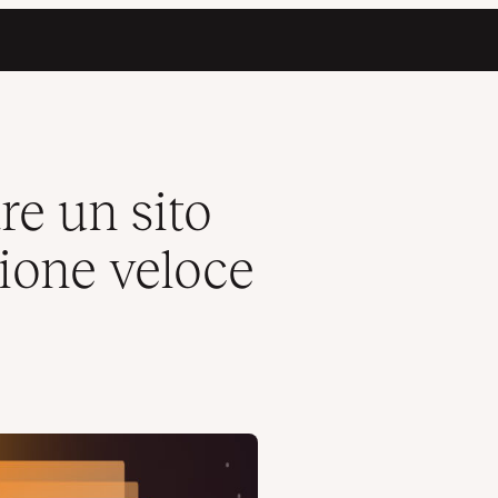
ce con VuePress
re un sito
ione veloce