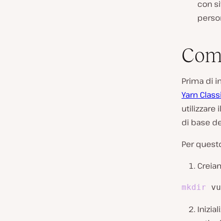
con si
person
Come
Prima di i
Yarn Class
utilizzare i
di base de
Per questo
Creia
mkdir
 vu
Inizia