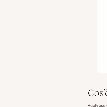
Cos’
VuePress 