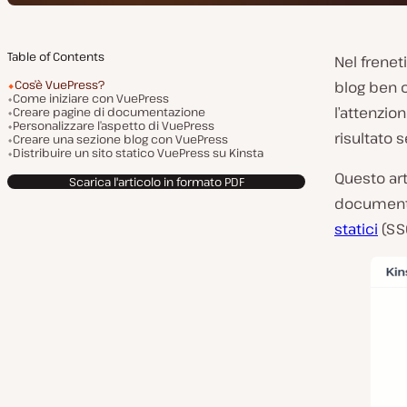
Table of Contents
Nel frenet
Cos’è VuePress?
blog ben o
Come iniziare con VuePress
l’attenzi
Creare pagine di documentazione
Personalizzare l’aspetto di VuePress
risultato 
Creare una sezione blog con VuePress
Distribuire un sito statico VuePress su Kinsta
Questo art
Scarica l'articolo in formato PDF
documenta
statici
(SS