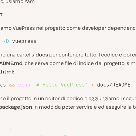
lo, usiamo Yarn:
t
lliamo VuePress nel progetto come developer dependenc
-D
 vuepress
mo una cartella
docs
per contenere tutto il codice e poi 
EADME.md
, che serve come file di indice del progetto, sim
.html
:
cs 
&&
echo
'# Hello VuePress'
>
 docs/README.
o il progetto in un editor di codice e aggiungiamo i segue
package.json
in modo da poter servire e ed eseguire la b
"
:
{