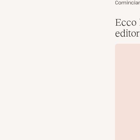
Comincia
Ecco 
edito