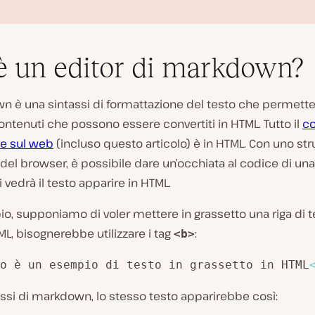
è un editor di markdown?
n è una sintassi di formattazione del testo che permette
ontenuti che possono essere convertiti in HTML. Tutto il
c
de sul web
(incluso questo articolo) è in HTML. Con uno st
R
del browser, è possibile dare un’occhiata al codice di una
i
p
i vedrà il testo apparire in HTML.
r
o
, supponiamo di voler mettere in grassetto una riga di te
d
u
TML, bisognerebbe utilizzare i tag
:
<b>
c
i
v
o è un esempio di testo in grassetto in HTML
i
d
assi di markdown, lo stesso testo apparirebbe così:
e
o