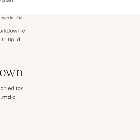
own in HTML.
markdown è
ri tipi di
kdown
uon editor
(
.md
o