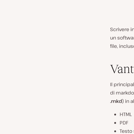
Scrivere i
un softwar
file, incl
Vant
Il princip
di markdo
.mkd
) in a
HTML
PDF
Testo