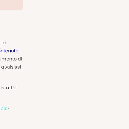
 di
ontenuto
rumento di
 qualsiasi
sto. Per
</
b
>