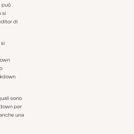
i può
 si
ditor di
 si
kdown
no
arkdown
quali sono
rkdown per
e anche una