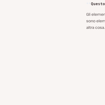
**
Questo
Gli elemen
sono elemen
altra cos