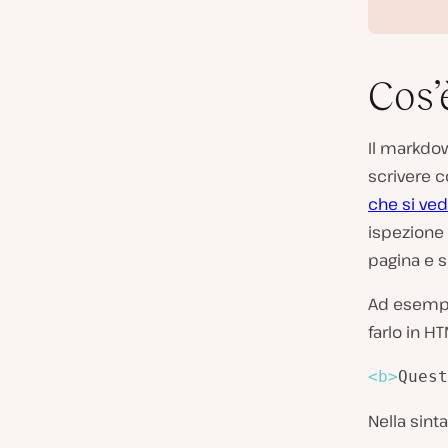
Cos’
Il markdow
scrivere c
che si ve
ispezione 
pagina e s
Ad esempio
farlo in H
<
b
>
Quest
Nella sint