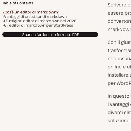
Table of Contents
Scrivere c
Cos’è un editor di markdown?
essere prob
Vantaggi di un editor di markdown
converton
I 5 migliori editor di markdown nel 2026
Gli editor di markdown per WordPress
markdown
Scarica l'articolo in formato PDF
Con il giu
trasforma
necessari
online e c
installare
per WordP
In questo 
i vantaggi
diversi si
soluzione