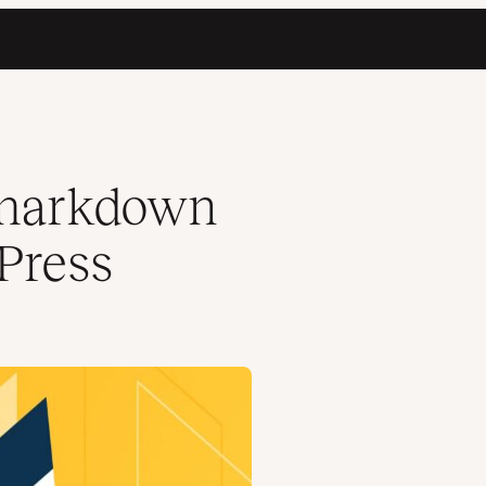
i markdown
dPress