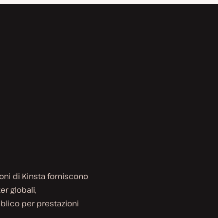
ioni di Kinsta forniscono
r globali,
bblico per prestazioni