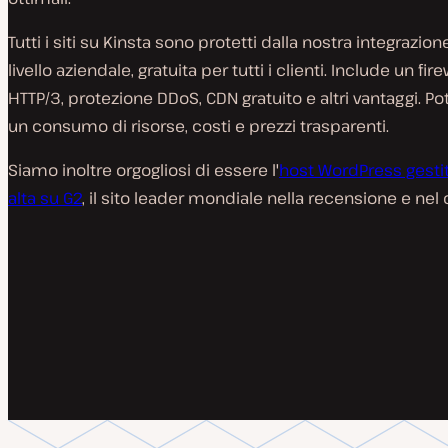
Tutti i siti su Kinsta sono protetti dalla nostra integrazi
livello aziendale, gratuita per tutti i clienti. Include un fi
HTTP/3, protezione DDoS, CDN gratuito e altri vantaggi. Potr
un consumo di risorse, costi e prezzi trasparenti.
Siamo inoltre orgogliosi di essere l'
host WordPress gestit
alta su G2
, il sito leader mondiale nella recensione e nel