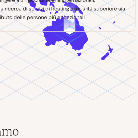
ngere a un pool di talenti internazionali,
 ricerca di servizi di hosting di qualità superiore sia
ibuto delle persone più eccezionali.
iamo