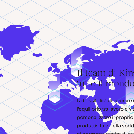
Il team di Kin
tutto il mond
La flessibilità di lavora
l'equilibrio tra lavoro e
personalizzare il propri
produttività e della sod