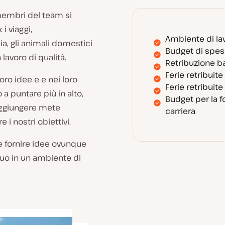
 membri del team si
i viaggi,
Ambiente di la
ia, gli animali domestici
Budget di spe
lavoro di qualità.
Retribuzione b
Ferie retribuite
oro idee e e nei loro
Ferie retribuite
o a puntare più in alto,
Budget per la f
aggiungere mete
carriera
i nostri obiettivi.
e fornire idee ovunque
uo in un ambiente di