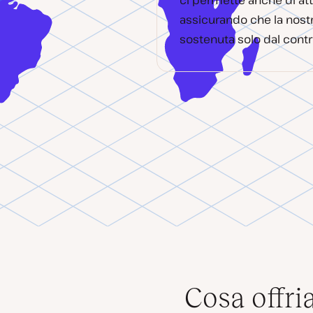
ci permette anche di atti
assicurando che la nostra
sostenuta solo dal contr
Cosa offr