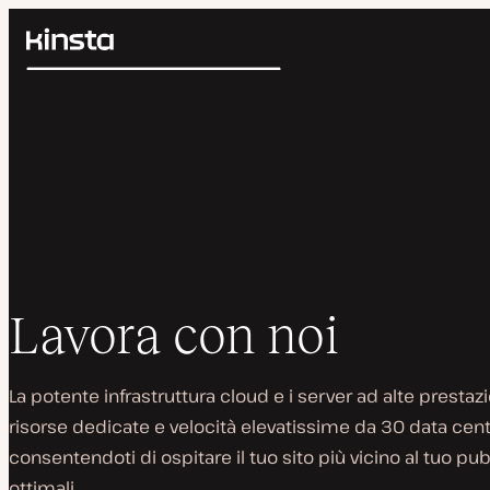
Kinsta®
Cerca
Piattaforma
Soluzioni
Accedi
Prezzi
Risorse
Contatti
Lavora con noi
La potente infrastruttura cloud e i server ad alte prestaz
risorse dedicate e velocità elevatissime da 30 data cente
consentendoti di ospitare il tuo sito più vicino al tuo pu
ottimali.