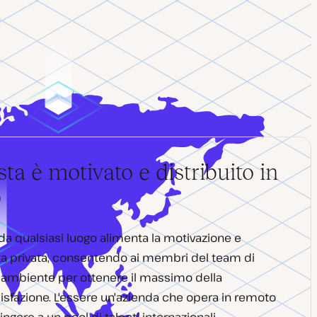
sta è motivato e distribuito in
o
re da qualsiasi luogo alimenta la motivazione e
 vita privata, consentendo ai membri del team di
o ambiente per ottenere il massimo della
disfazione. L'essere un'azienda che opera in remoto