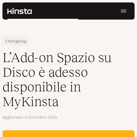
Navig
Kinsta®
Cerca
Piattaforma
Soluzioni
Accedi
Prova gratis
Home
L’Add-on Spazio su Disco è adesso disponibile in MyKinsta
Changelog
Prezzi
Risorse
L’Add-on Spazio su
Contatti
Disco è adesso
disponibile in
MyKinsta
Aggiornato
9 Dicembre 2024