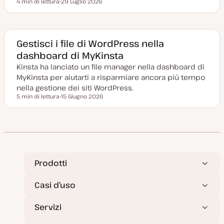
4 min di lettura
29 Luglio 2026
Tempo di lettura
D
a
t
a
a
g
Gestisci i file di WordPress nella
g
dashboard di MyKinsta
i
o
Kinsta ha lanciato un file manager nella dashboard di
r
n
MyKinsta per aiutarti a risparmiare ancora più tempo
a
t
nella gestione dei siti WordPress.
a
5 min di lettura
15 Giugno 2026
Tempo di lettura
D
a
t
a
a
g
g
i
o
r
Prodotti
n
a
t
Casi d’uso
a
Servizi