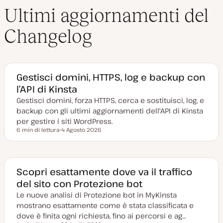
Ultimi aggiornamenti del
Changelog
Gestisci domini, HTTPS, log e backup con
l’API di Kinsta
Gestisci domini, forza HTTPS, cerca e sostituisci, log, e
backup con gli ultimi aggiornamenti dell'API di Kinsta
per gestire i siti WordPress.
6 min di lettura
4 Agosto 2026
Tempo di lettura
D
a
t
a
a
g
Scopri esattamente dove va il traffico
g
del sito con Protezione bot
i
o
Le nuove analisi di Protezione bot in MyKinsta
r
n
mostrano esattamente come è stata classificata e
a
t
dove è finita ogni richiesta, fino ai percorsi e ag…
a