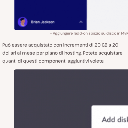
Aggiungere l’add-on spazio su disco in My
Può essere acquistato con incrementi di 20 GB a 20
dollari al mese per piano di hosting. Potete acquistare
quanti di questi componenti aggiuntivi volete.