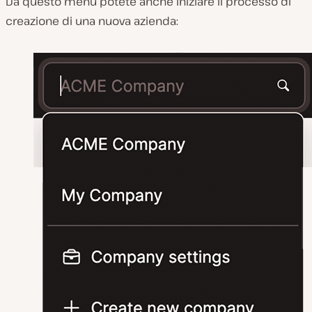
Da questo menu potete anche iniziare il processo di
creazione di una nuova azienda: