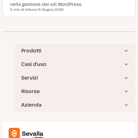
t
nella gestione dei siti WordPress.
a
5 min di lettura
15 Giugno 2026
Tempo di lettura
D
a
t
a
a
g
g
i
o
r
Prodotti
n
a
t
Casi d’uso
a
Servizi
Risorse
Azienda