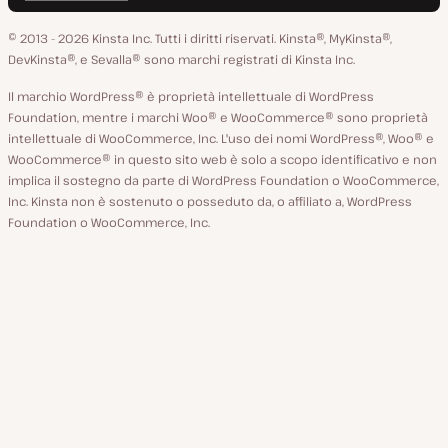
su
su
su
su
su
lingua
GitHub
X
YouTube
Facebook
LinkedIn
© 2013 - 2026 Kinsta Inc. Tutti i diritti riservati.
Kinsta®, MyKinsta®,
DevKinsta®, e Sevalla® sono marchi registrati di Kinsta Inc.
Il marchio WordPress® è proprietà intellettuale di WordPress
Foundation, mentre i marchi Woo® e WooCommerce® sono proprietà
intellettuale di WooCommerce, Inc. L'uso dei nomi WordPress®, Woo® e
WooCommerce® in questo sito web è solo a scopo identificativo e non
implica il sostegno da parte di WordPress Foundation o WooCommerce,
Inc. Kinsta non è sostenuto o posseduto da, o affiliato a, WordPress
Foundation o WooCommerce, Inc.