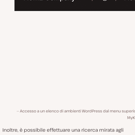
Accesso a un elenco di ambienti WordPress dal menu superio
MyKi
Inoltre, è possibile effettuare una ricerca mirata agli