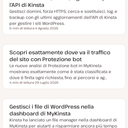
l’API di Kinsta
Gestisci domini, forza HTTPS, cerca e sostituisci, log, e
backup con gli ultimi aggiornamenti dell'API di Kinsta
per gestire i siti WordPress.
6 min di lettura
4 Agosto 2026
Tempo di lettura
D
a
t
a
a
g
Scopri esattamente dove va il traffico
g
del sito con Protezione bot
i
o
Le nuove analisi di Protezione bot in MyKinsta
r
n
mostrano esattamente come è stata classificata e
a
t
dove è finita ogni richiesta, fino ai percorsi e ag…
a
4 min di lettura
29 Luglio 2026
Tempo di lettura
D
a
t
a
a
g
Gestisci i file di WordPress nella
g
dashboard di MyKinsta
i
o
Kinsta ha lanciato un file manager nella dashboard di
r
n
MyKinsta per aiutarti a risparmiare ancora più tempo
a